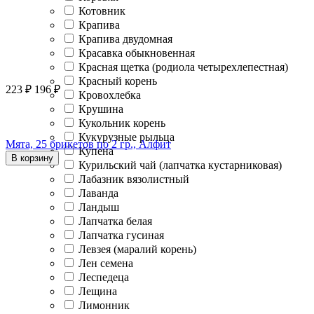
Котовник
Крапива
Крапива двудомная
Красавка обыкновенная
Красная щетка (родиола четырехлепестная)
Красный корень
223
₽
196
₽
Кровохлебка
Крушина
Кукольник корень
Кукурузные рыльца
Мята, 25 брикетов по 2 гр., Алфит
Купена
В корзину
Курильский чай (лапчатка кустарниковая)
Лабазник вязолистный
Лаванда
Ландыш
Лапчатка белая
Лапчатка гусиная
Левзея (маралий корень)
Лен семена
Леспедеца
Лещина
Лимонник