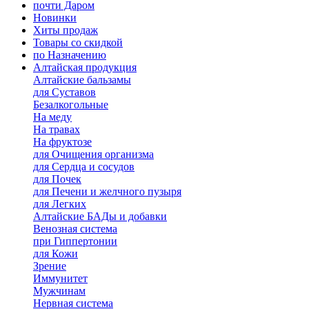
почти Даром
Новинки
Хиты продаж
Товары со скидкой
по Назначению
Алтайская продукция
Алтайские бальзамы
для Суставов
Безалкогольные
На меду
На травах
На фруктозе
для Очищения организма
для Сердца и сосудов
для Почек
для Печени и желчного пузыря
для Легких
Алтайские БАДы и добавки
Венозная система
при Гиппертонии
для Кожи
Зрение
Иммунитет
Мужчинам
Нервная система