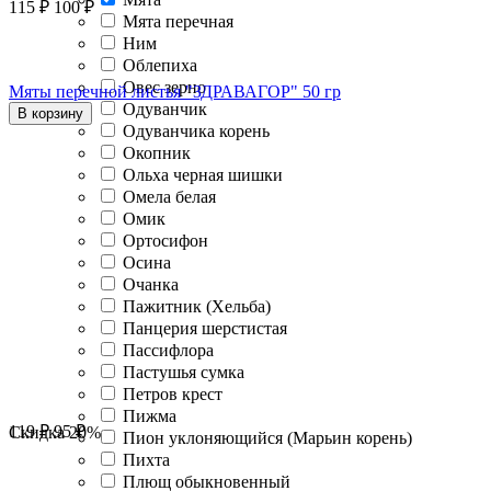
115
₽
100
₽
Мята перечная
Ним
Облепиха
Овес зерно
Мяты перечной листья "ЗДРАВАГОР" 50 гр
Одуванчик
В корзину
Одуванчика корень
Окопник
Ольха черная шишки
Омела белая
Омик
Ортосифон
Осина
Очанка
Пажитник (Хельба)
Панцерия шерстистая
Пассифлора
Пастушья сумка
Петров крест
Пижма
119
₽
95
₽
Скидка
20%
Пион уклоняющийся (Марьин корень)
Пихта
Плющ обыкновенный