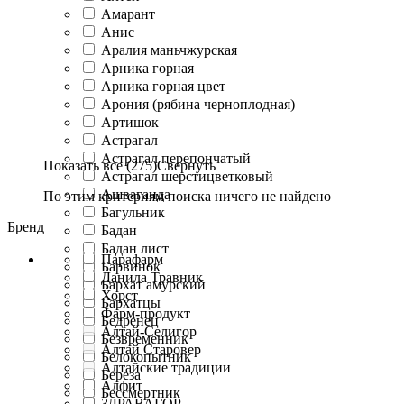
Амарант
Анис
Аралия маньчжурская
Арника горная
Арника горная цвет
Арония (рябина черноплодная)
Артишок
Астрагал
Астрагал перепончатый
Показать все (275)
Свернуть
Астрагал шерстицветковый
Ашваганда
По этим критериям поиска ничего не найдено
Багульник
Бренд
Бадан
Бадан лист
Парафарм
Барвинок
Данила Травник
Бархат амурский
Хорст
Бархатцы
Фарм-продукт
Бедренец
Алтай-Селигор
Безвременник
Алтай Старовер
Белокопытник
Алтайские традиции
Береза
Алфит
Бессмертник
ЗДРАВАГОР