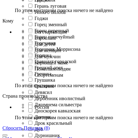
Герань луговая
По этим критериям поиска ничего не найдено
Гинкго билоба
Годжи
Кому
Горец змеиный
Горец перечный
Вегетарианцам
Горец почечуйный
Взрослым
Горечавка
Для детей
Горичник Моррисона
Для женщин
Горянка
Для мужчин
Гравилат городской
Кормящей маме
Грецкий орех
Пожилым людям
Гречиха
Спортсменам
Грушанка
По этим критериям поиска ничего не найдено
Грыжник
Девясил
Страна производства
Дербенник иволистный
Джимнема сильвестра
Россия
Диоскорея кавказская
Донник
По этим критериям поиска ничего не найдено
Дрок красильный
Сбросить
Показать (8)
Дуб
Дурнишник