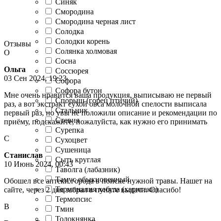
Синяк
Смородина
Смородина черная лист
Солодка
Солодки корень
Отзывы
Солянка холмовая
О
Сосна
Ольга
Соссюрея
03 Сен 2024, 19:23
Софора
Софора бутон
Мне очень нравится ваша продукция, выписываю не первый
Спорыш (горец птичий)
раз, а вот экстракт сухой овса молочной спелости выписала
Стальник
первый раз, но увы не положили описание и рекомендации по
Стевия
приёму, подскажите, пожалуйста, как нужно его принимать
Сурепка
С
Сухоцвет
Сушеница
Станислав
Сыть круглая
10 Июнь 2024, 00:43
Таволга (лабазник)
Тамус обыкновенный
Обошел все аптеки города в поиске нужной травы. Нашет на
Терминалия хебула (харитаки)
сайте, через 2 дня забрал в пункте выдачи. Спасибо!
Термопсис
В
Тмин
Толокнянка