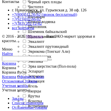
Контакты
Черный орех плоды
Чистотел
г. Новосибирск, ул. Гурьевская д. 38 оф. 126
Шалфей
+7(800)511-56-62 (звонок бесплатный)
Шатавари
+7(923)102-66-02
Шикша водянка
+7(383) 202-12-62
Шиповник
все контакты
Шлемник байкальский
© 2016 - 2026
9Монахов
- Ваш ЭКО-маркет здоровья и
Щавель конский
красоты.
Эвкалипт
Эвкалипт прутовидный
Меню
Эврикома (Тонгкат Али)
Найти
Элеутерококк
Эмблика
Корзина
Эрва шерстистая (Пол-пола)
Корзина
Эспарцет
Корзина пуста
Эстрагон
Корзина
Оформить заказ
Эхинацея
Отложенные товары
Учетная запись
Ягель
Учетная запись
Якорцы
Ярутка
Заказы
Яснотка
Список сравнения
Ястребинка
Отложенные товары