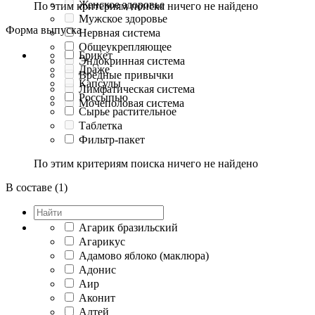
Женское здоровье
По этим критериям поиска ничего не найдено
Мужское здоровье
Форма выпуска
Нервная система
Общеукрепляющее
Брикет
Эндокринная система
Драже
Вредные привычки
Капсулы
Лимфатическая система
Россыпью
Мочеполовая система
Сырье растительное
Таблетка
Фильтр-пакет
По этим критериям поиска ничего не найдено
В составе (1)
Агарик бразильский
Агарикус
Адамово яблоко (маклюра)
Адонис
Аир
Аконит
Алтей