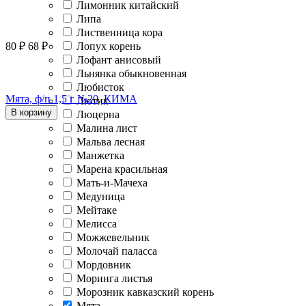
Лимонник китайский
Липа
Лиственница кора
80
₽
68
₽
Лопух корень
Лофант анисовый
Льнянка обыкновенная
Любисток
Мята, ф/п 1,5 г №20, КИМА
Лютик
В корзину
Люцерна
Малина лист
Мальва лесная
Манжетка
Марена красильная
Мать-и-Мачеха
Медуница
Мейтаке
Мелисса
Можжевельник
Молочай паласса
Мордовник
Моринга листья
Морозник кавказский корень
Мята