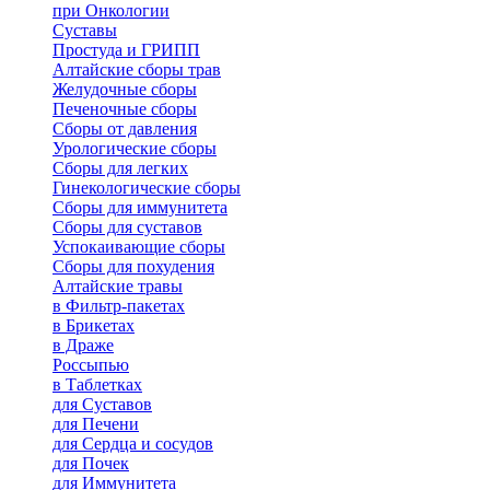
при Онкологии
Суставы
Простуда и ГРИПП
Алтайские сборы трав
Желудочные сборы
Печеночные сборы
Сборы от давления
Урологические сборы
Сборы для легких
Гинекологические сборы
Сборы для иммунитета
Сборы для суставов
Успокаивающие сборы
Сборы для похудения
Алтайские травы
в Фильтр-пакетах
в Брикетах
в Драже
Россыпью
в Таблетках
для Cуставов
для Печени
для Сердца и сосудов
для Почек
для Иммунитета