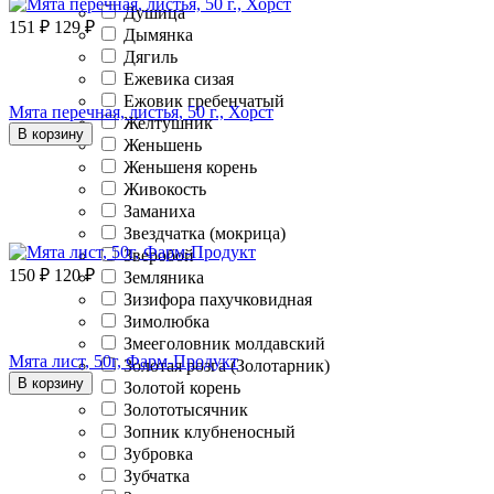
Душица
151
₽
129
₽
Дымянка
Дягиль
Ежевика сизая
Ежовик гребенчатый
Мята перечная, листья, 50 г., Хорст
Желтушник
В корзину
Женьшень
Женьшеня корень
Живокость
Заманиха
Звездчатка (мокрица)
Зверобой
150
₽
120
₽
Земляника
Зизифора пахучковидная
Зимолюбка
Змееголовник молдавский
Мята лист, 50г, Фарм-Продукт
Золотая розга (Золотарник)
В корзину
Золотой корень
Золототысячник
Зопник клубненосный
Зубровка
Зубчатка