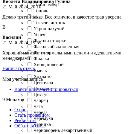
Виолета Владимировна Гулина
Топинамбур
21 Май 2024, 20:10
Тополь
Туя
Делаю третий заказ. Все отлично, в качестве трав уверена.
Тысячелистник
В
Укроп пахучий
Уснея
Василий
Фасоли створки
21 Май 2024, 19:59
Фасоль обыкновенная
Фенхель
Хороший магазин с нормальными ценами и адекватными
менеджерами
Фиалка
Хвощ полевой
Написать отзыв
Хмель
Хохлатка
Моя учетная запись
Центелла
Цикорий
Войти или зарегистрироваться
Цистус
9 Монахов
Чабрец
Чага
О нас
Череда
Стать продавцом
Черемуха
Реквизиты
Черника
Обратная связь
Чернокорень лекарственный