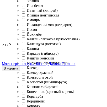
Зюзник
Ива белая
Иван-чай (кипрей)
Иглица понтийская
Имбирь
Исландский мох (цетрария)
Иссоп
Йохимбе
Калган (лапчатка прямостоячая)
Календула (ноготки)
293
₽
Калина
Каркаде (гибискус)
Каштан конский
Кирказон обыкновенный
Мята перечная (уп./100 гр.), Данила Травник
Клевер
В корзину
Клевер красный
Клевер луговой
Клопогон (цимицифуга)
Княжик сибирский
Копеечник (красный корень)
Кора дуба
Кордицепс
Коровяк