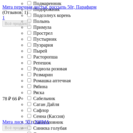
Подмаренник
Мята перечная листья, россыпь 50г, Парафарм
Подорожник
(Отзывов: 1)
Подсолнух корень
1
Полынь
Всё продано
Примула
Прострел
Пустырник
Пуэрария
Пырей
Расторопша
Репешок
Родиола розовая
Розмарин
Ромашка аптечная
Рябина
Ряска
Сабельник
78
₽
66
₽
Саган Дайля
Сафлор
Сенна (Кассия)
Мята лист, 50 г, КИМА
Синеголовник
Всё продано
Синюха голубая