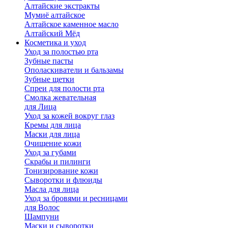
Алтайские экстракты
Мумиё алтайское
Алтайское каменное масло
Алтайский Мёд
Косметика и уход
Уход за полостью рта
Зубные пасты
Ополаскиватели и бальзамы
Зубные щетки
Спреи для полости рта
Смолка жевательная
для Лица
Уход за кожей вокруг глаз
Кремы для лица
Маски для лица
Очищение кожи
Уход за губами
Скрабы и пилинги
Тонизирование кожи
Сыворотки и флюиды
Масла для лица
Уход за бровями и ресницами
для Волос
Шампуни
Маски и сыворотки