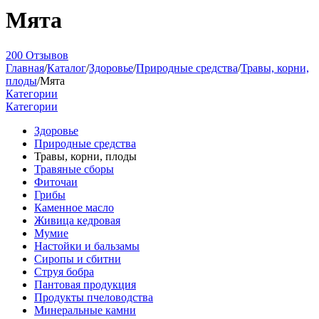
Мята
200 Отзывов
Главная
/
Каталог
/
Здоровье
/
Природные средства
/
Травы, корни,
плоды
/
Мята
Категории
Категории
Здоровье
Природные средства
Травы, корни, плоды
Травяные сборы
Фиточаи
Грибы
Каменное масло
Живица кедровая
Мумие
Настойки и бальзамы
Сиропы и сбитни
Струя бобра
Пантовая продукция
Продукты пчеловодства
Минеральные камни