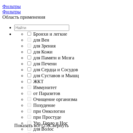
Фильтры
Фильтры
Область применения
Бронхи и легкие
для Вен
для Зрения
для Кожи
для Памяти и Мозга
для Печени
для Сердца и Сосудов
для Суставов и Мышц
ЖКТ
Иммунитет
от Паразитов
Очищение организма
Похудение
при Онкологии
при Простуде
Ухо, Горло и Нос
Показать все (25)
Свернуть
для Волос