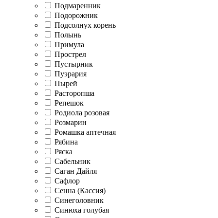
Подмаренник
Подорожник
Подсолнух корень
Полынь
Примула
Прострел
Пустырник
Пуэрария
Пырей
Расторопша
Репешок
Родиола розовая
Розмарин
Ромашка аптечная
Рябина
Ряска
Сабельник
Саган Дайля
Сафлор
Сенна (Кассия)
Синеголовник
Синюха голубая