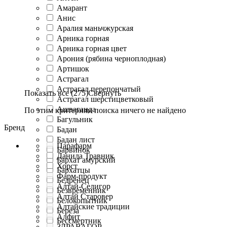
Амарант
Анис
Аралия маньчжурская
Арника горная
Арника горная цвет
Арония (рябина черноплодная)
Артишок
Астрагал
Астрагал перепончатый
Показать все (275)
Свернуть
Астрагал шерстицветковый
Ашваганда
По этим критериям поиска ничего не найдено
Багульник
Бренд
Бадан
Бадан лист
Парафарм
Барвинок
Данила Травник
Бархат амурский
Хорст
Бархатцы
Фарм-продукт
Бедренец
Алтай-Селигор
Безвременник
Алтай Старовер
Белокопытник
Алтайские традиции
Береза
Алфит
Бессмертник
ЗДРАВАГОР