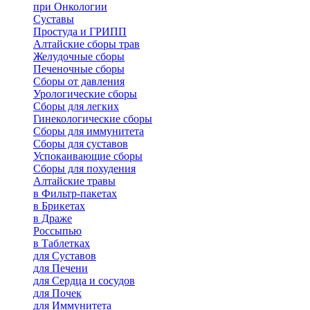
при Онкологии
Суставы
Простуда и ГРИПП
Алтайские сборы трав
Желудочные сборы
Печеночные сборы
Сборы от давления
Урологические сборы
Сборы для легких
Гинекологические сборы
Сборы для иммунитета
Сборы для суставов
Успокаивающие сборы
Сборы для похудения
Алтайские травы
в Фильтр-пакетах
в Брикетах
в Драже
Россыпью
в Таблетках
для Cуставов
для Печени
для Сердца и сосудов
для Почек
для Иммунитета