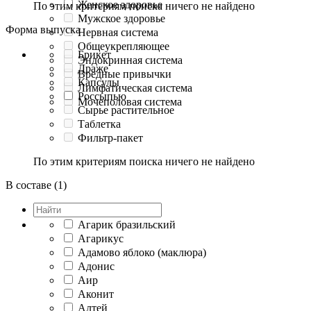
Женское здоровье
По этим критериям поиска ничего не найдено
Мужское здоровье
Форма выпуска
Нервная система
Общеукрепляющее
Брикет
Эндокринная система
Драже
Вредные привычки
Капсулы
Лимфатическая система
Россыпью
Мочеполовая система
Сырье растительное
Таблетка
Фильтр-пакет
По этим критериям поиска ничего не найдено
В составе (1)
Агарик бразильский
Агарикус
Адамово яблоко (маклюра)
Адонис
Аир
Аконит
Алтей