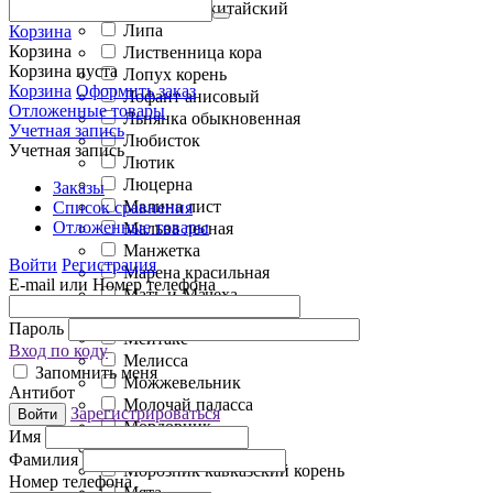
Лимонник китайский
Липа
Корзина
Корзина
Лиственница кора
Корзина пуста
Лопух корень
Корзина
Оформить заказ
Лофант анисовый
Отложенные товары
Льнянка обыкновенная
Учетная запись
Любисток
Учетная запись
Лютик
Люцерна
Заказы
Малина лист
Список сравнения
Отложенные товары
Мальва лесная
Манжетка
Войти
Регистрация
Марена красильная
E-mail или Номер телефона
Мать-и-Мачеха
Медуница
Пароль
Мейтаке
Вход по коду
Мелисса
Запомнить меня
Можжевельник
Антибот
Молочай паласса
Зарегистрироваться
Войти
Мордовник
Имя
Моринга листья
Фамилия
Морозник кавказский корень
Номер телефона
Мята