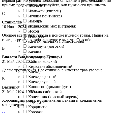
первый раз, но увы не положили описание и рекомендации по
Зюзник
приёму, подскажите, пожалуйста, как нужно его принимать
Ива белая
Иван-чай (кипрей)
С
Иглица понтийская
Имбирь
Станислав
Исландский мох (цетрария)
10 Июнь 2024, 00:43
Иссоп
Обошел все аптеки города в поиске нужной травы. Нашет на
Йохимбе
сайте, через 2 дня забрал в пункте выдачи. Спасибо!
Калган (лапчатка прямостоячая)
Календула (ноготки)
В
Калина
Каркаде (гибискус)
Виолета Владимировна Гулина
Каштан конский
21 Май 2024, 20:10
Кирказон обыкновенный
Делаю третий заказ. Все отлично, в качестве трав уверена.
Клевер
Клевер красный
В
Клевер луговой
Клопогон (цимицифуга)
Василий
Княжик сибирский
21 Май 2024, 19:59
Копеечник (красный корень)
Хороший магазин с нормальными ценами и адекватными
Кора дуба
менеджерами
Кордицепс
Коровяк