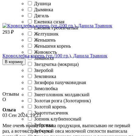
Душица
Дымянка
Дягиль
Ежевика сизая
Ежовик гребенчатый
293
₽
Желтушник
Женьшень
Женьшеня корень
Живокость
Кровохлебка корень (уп./100 гр.), Данила Травник
Заманиха
В корзину
Звездчатка (мокрица)
Зверобой
Земляника
Зизифора пахучковидная
Зимолюбка
Отзывы
Змееголовник молдавский
О
Золотая розга (Золотарник)
Золотой корень
Ольга
Золототысячник
03 Сен 2024, 19:23
Зопник клубненосный
Зубровка
Мне очень нравится ваша продукция, выписываю не первый
Зубчатка
раз, а вот экстракт сухой овса молочной спелости выписала