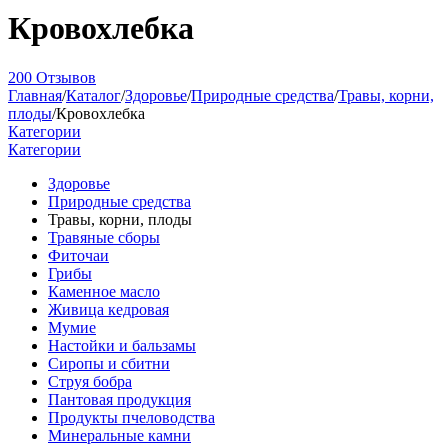
Кровохлебка
200 Отзывов
Главная
/
Каталог
/
Здоровье
/
Природные средства
/
Травы, корни,
плоды
/
Кровохлебка
Категории
Категории
Здоровье
Природные средства
Травы, корни, плоды
Травяные сборы
Фиточаи
Грибы
Каменное масло
Живица кедровая
Мумие
Настойки и бальзамы
Сиропы и сбитни
Струя бобра
Пантовая продукция
Продукты пчеловодства
Минеральные камни