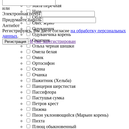
Мята перечная
или
Ним
Электронная почта
Облепиха
Придумайте пароль
Овес зерно
Антибот
Одуванчик
Регистрируясь, Вы даете согласие
на обработку персональных
Одуванчика корень
данных
.
Окопник
Я уже зарегистрирован
Регистрация
Ольха черная шишки
Омела белая
Омик
Ортосифон
Осина
Очанка
Пажитник (Хельба)
Панцерия шерстистая
Пассифлора
Пастушья сумка
Петров крест
Пижма
Пион уклоняющийся (Марьин корень)
Пихта
Плющ обыкновенный