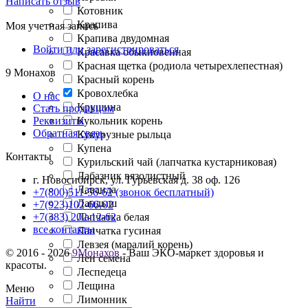
Написать отзыв
Котовник
Крапива
Моя учетная запись
Крапива двудомная
Войти или зарегистрироваться
Красавка обыкновенная
Красная щетка (родиола четырехлепестная)
9 Монахов
Красный корень
Кровохлебка
О нас
Крушина
Стать продавцом
Кукольник корень
Реквизиты
Обратная связь
Кукурузные рыльца
Купена
Контакты
Курильский чай (лапчатка кустарниковая)
Лабазник вязолистный
г. Новосибирск, ул. Гурьевская д. 38 оф. 126
Лаванда
+7(800)511-56-62 (звонок бесплатный)
Ландыш
+7(923)102-66-02
Лапчатка белая
+7(383) 202-12-62
все контакты
Лапчатка гусиная
Левзея (маралий корень)
© 2016 - 2026
9Монахов
- Ваш ЭКО-маркет здоровья и
Лен семена
красоты.
Леспедеца
Лещина
Меню
Лимонник
Найти