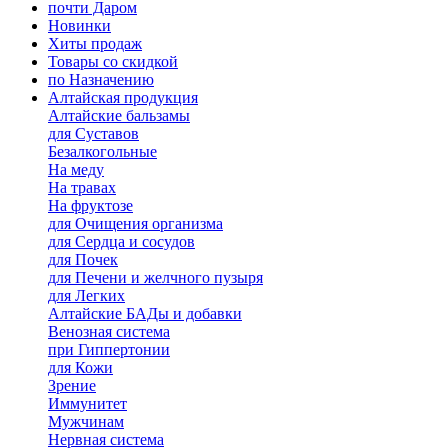
почти Даром
Новинки
Хиты продаж
Товары со скидкой
по Назначению
Алтайская продукция
Алтайские бальзамы
для Суставов
Безалкогольные
На меду
На травах
На фруктозе
для Очищения организма
для Сердца и сосудов
для Почек
для Печени и желчного пузыря
для Легких
Алтайские БАДы и добавки
Венозная система
при Гиппертонии
для Кожи
Зрение
Иммунитет
Мужчинам
Нервная система