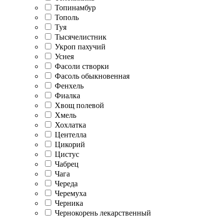
Топинамбур
Тополь
Туя
Тысячелистник
Укроп пахучий
Уснея
Фасоли створки
Фасоль обыкновенная
Фенхель
Фиалка
Хвощ полевой
Хмель
Хохлатка
Центелла
Цикорий
Цистус
Чабрец
Чага
Череда
Черемуха
Черника
Чернокорень лекарственный