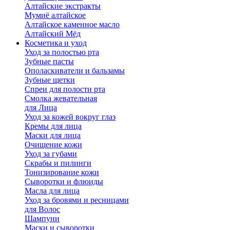
Алтайские экстракты
Мумиё алтайское
Алтайское каменное масло
Алтайский Мёд
Косметика и уход
Уход за полостью рта
Зубные пасты
Ополаскиватели и бальзамы
Зубные щетки
Спреи для полости рта
Смолка жевательная
для Лица
Уход за кожей вокруг глаз
Кремы для лица
Маски для лица
Очищение кожи
Уход за губами
Скрабы и пилинги
Тонизирование кожи
Сыворотки и флюиды
Масла для лица
Уход за бровями и ресницами
для Волос
Шампуни
Маски и сыворотки