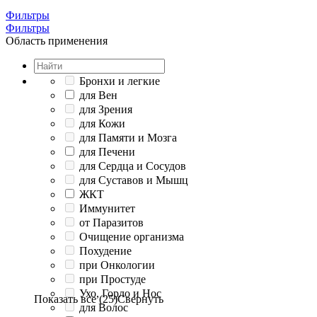
Фильтры
Фильтры
Область применения
Бронхи и легкие
для Вен
для Зрения
для Кожи
для Памяти и Мозга
для Печени
для Сердца и Сосудов
для Суставов и Мышц
ЖКТ
Иммунитет
от Паразитов
Очищение организма
Похудение
при Онкологии
при Простуде
Ухо, Горло и Нос
Показать все (25)
Свернуть
для Волос