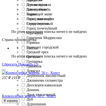
Герань луговая
Для женщин
Гинкго билоба
Для мужчин
Годжи
Кормящей маме
Горец змеиный
Пожилым людям
Горец перечный
Спортсменам
Горец почечуйный
По этим критериям поиска ничего не найдено
Горечавка
Горичник Моррисона
Страна производства
Горянка
Гравилат городской
Россия
Грецкий орех
По этим критериям поиска ничего не найдено
Гречиха
Грушанка
Сбросить
Показать (2)
Грыжник
Девясил
Дербенник иволистный
237
₽
219
₽
Джимнема сильвестра
Диоскорея кавказская
Донник
Дрок красильный
Кровохлебка, корень, 50 г., Хорст
Дуб
В корзину
Дурнишник