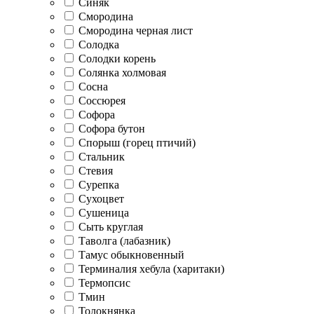
Синяк
Смородина
Смородина черная лист
Солодка
Солодки корень
Солянка холмовая
Сосна
Соссюрея
Софора
Софора бутон
Спорыш (горец птичий)
Стальник
Стевия
Сурепка
Сухоцвет
Сушеница
Сыть круглая
Таволга (лабазник)
Тамус обыкновенный
Терминалия хебула (харитаки)
Термопсис
Тмин
Толокнянка