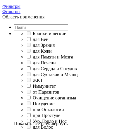
Фильтры
Фильтры
Область применения
Бронхи и легкие
для Вен
для Зрения
для Кожи
для Памяти и Мозга
для Печени
для Сердца и Сосудов
для Суставов и Мышц
ЖКТ
Иммунитет
от Паразитов
Очищение организма
Похудение
при Онкологии
при Простуде
Ухо, Горло и Нос
Показать все (25)
Свернуть
для Волос