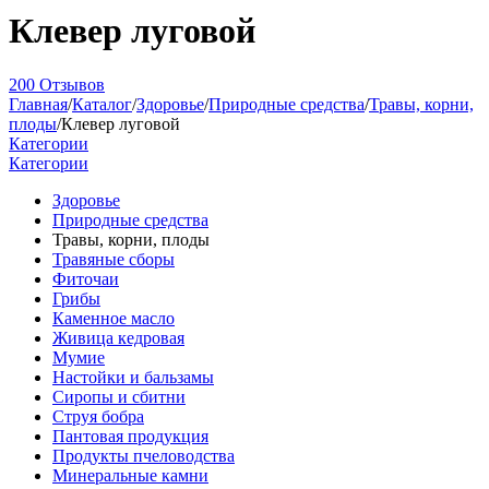
Клевер луговой
200 Отзывов
Главная
/
Каталог
/
Здоровье
/
Природные средства
/
Травы, корни,
плоды
/
Клевер луговой
Категории
Категории
Здоровье
Природные средства
Травы, корни, плоды
Травяные сборы
Фиточаи
Грибы
Каменное масло
Живица кедровая
Мумие
Настойки и бальзамы
Сиропы и сбитни
Струя бобра
Пантовая продукция
Продукты пчеловодства
Минеральные камни