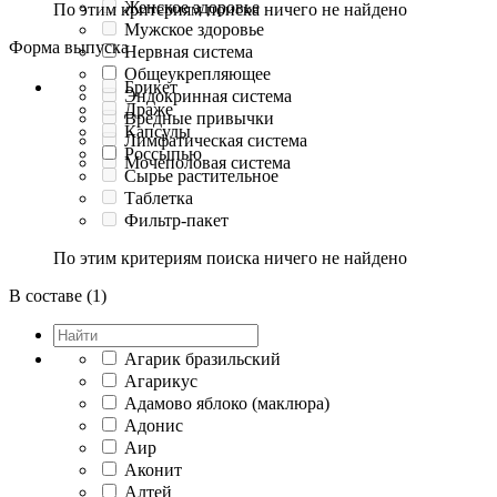
Женское здоровье
По этим критериям поиска ничего не найдено
Мужское здоровье
Форма выпуска
Нервная система
Общеукрепляющее
Брикет
Эндокринная система
Драже
Вредные привычки
Капсулы
Лимфатическая система
Россыпью
Мочеполовая система
Сырье растительное
Таблетка
Фильтр-пакет
По этим критериям поиска ничего не найдено
В составе (1)
Агарик бразильский
Агарикус
Адамово яблоко (маклюра)
Адонис
Аир
Аконит
Алтей