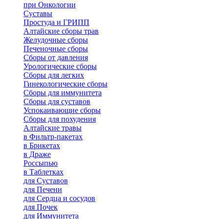
при Онкологии
Суставы
Простуда и ГРИПП
Алтайские сборы трав
Желудочные сборы
Печеночные сборы
Сборы от давления
Урологические сборы
Сборы для легких
Гинекологические сборы
Сборы для иммунитета
Сборы для суставов
Успокаивающие сборы
Сборы для похудения
Алтайские травы
в Фильтр-пакетах
в Брикетах
в Драже
Россыпью
в Таблетках
для Cуставов
для Печени
для Сердца и сосудов
для Почек
для Иммунитета