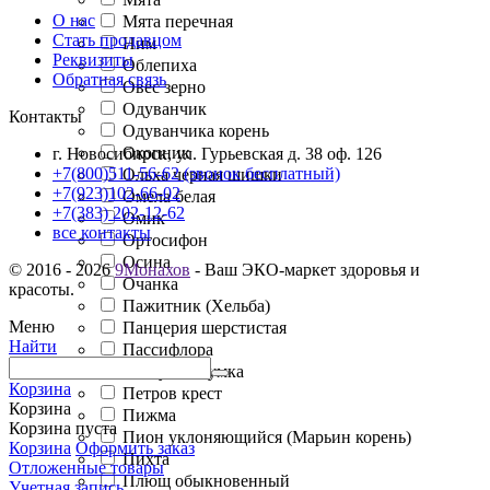
О нас
Мята перечная
Стать продавцом
Ним
Реквизиты
Облепиха
Обратная связь
Овес зерно
Одуванчик
Контакты
Одуванчика корень
Окопник
г. Новосибирск, ул. Гурьевская д. 38 оф. 126
+7(800)511-56-62 (звонок бесплатный)
Ольха черная шишки
+7(923)102-66-02
Омела белая
+7(383) 202-12-62
Омик
все контакты
Ортосифон
Осина
© 2016 - 2026
9Монахов
- Ваш ЭКО-маркет здоровья и
Очанка
красоты.
Пажитник (Хельба)
Меню
Панцерия шерстистая
Найти
Пассифлора
Пастушья сумка
Корзина
Петров крест
Корзина
Пижма
Корзина пуста
Пион уклоняющийся (Марьин корень)
Корзина
Оформить заказ
Пихта
Отложенные товары
Плющ обыкновенный
Учетная запись