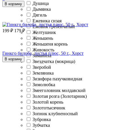
Душица
В корзину
Дымянка
Дягиль
Ежевика сизая
Ежовик гребенчатый
199
₽
179
₽
Желтушник
Женьшень
Женьшеня корень
Живокость
Гинкго билоба, листья плюс, 50 г., Хорст
Заманиха
В корзину
Звездчатка (мокрица)
Зверобой
Земляника
Зизифора пахучковидная
Зимолюбка
Змееголовник молдавский
Золотая розга (Золотарник)
Золотой корень
Золототысячник
Зопник клубненосный
Зубровка
Зубчатка