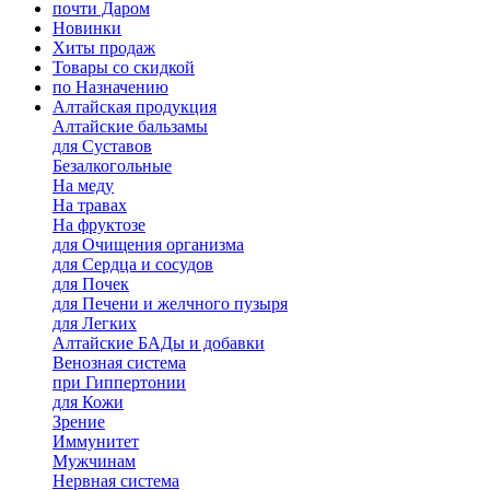
почти Даром
Новинки
Хиты продаж
Товары со скидкой
по Назначению
Алтайская продукция
Алтайские бальзамы
для Суставов
Безалкогольные
На меду
На травах
На фруктозе
для Очищения организма
для Сердца и сосудов
для Почек
для Печени и желчного пузыря
для Легких
Алтайские БАДы и добавки
Венозная система
при Гиппертонии
для Кожи
Зрение
Иммунитет
Мужчинам
Нервная система