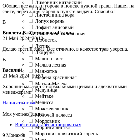
Лимонник китайский
Обошел все аптеки города в поиске нужной травы. Нашет на
Липа
сайте, через 2 дня забрал в пункте выдачи. Спасибо!
Лиственница кора
Лопух корень
В
Лофант анисовый
Виолета Владимировна Гулина
Льнянка обыкновенная
21 Май 2024, 20:10
Любисток
Лютик
Делаю третий заказ. Все отлично, в качестве трав уверена.
Люцерна
Малина лист
В
Мальва лесная
Василий
Манжетка
21 Май 2024, 19:59
Марена красильная
Мать-и-Мачеха
Хороший магазин с нормальными ценами и адекватными
Медуница
менеджерами
Мейтаке
Мелисса
Написать отзыв
Можжевельник
Моя учетная запись
Молочай паласса
Мордовник
Войти или зарегистрироваться
Моринга листья
Морозник кавказский корень
9 Монахов
Мята