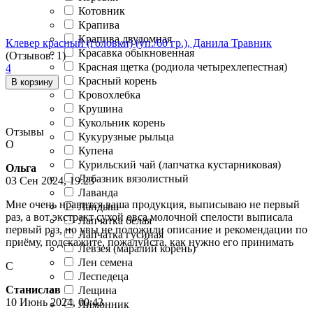
Котовник
Крапива
Крапива двудомная
Клевер красный (головки) (уп./60 гр.), Данила Травник
Красавка обыкновенная
(Отзывов: 1)
Красная щетка (родиола четырехлепестная)
4
Красный корень
В корзину
Кровохлебка
Крушина
Кукольник корень
Отзывы
Кукурузные рыльца
О
Купена
Курильский чай (лапчатка кустарниковая)
Ольга
Лабазник вязолистный
03 Сен 2024, 19:23
Лаванда
Мне очень нравится ваша продукция, выписываю не первый
Ландыш
раз, а вот экстракт сухой овса молочной спелости выписала
Лапчатка белая
первый раз, но увы не положили описание и рекомендации по
Лапчатка гусиная
приёму, подскажите, пожалуйста, как нужно его принимать
Левзея (маралий корень)
Лен семена
С
Леспедеца
Станислав
Лещина
10 Июнь 2024, 00:43
Лимонник