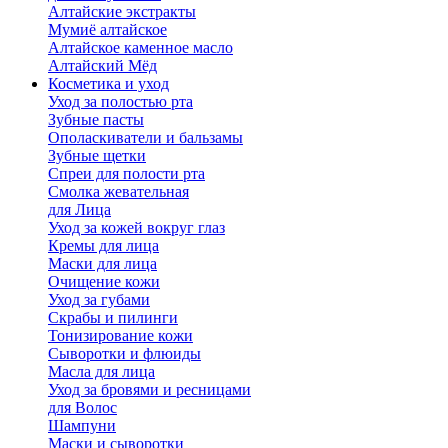
Алтайские экстракты
Мумиё алтайское
Алтайское каменное масло
Алтайский Мёд
Косметика и уход
Уход за полостью рта
Зубные пасты
Ополаскиватели и бальзамы
Зубные щетки
Спреи для полости рта
Смолка жевательная
для Лица
Уход за кожей вокруг глаз
Кремы для лица
Маски для лица
Очищение кожи
Уход за губами
Скрабы и пилинги
Тонизирование кожи
Сыворотки и флюиды
Масла для лица
Уход за бровями и ресницами
для Волос
Шампуни
Маски и сыворотки