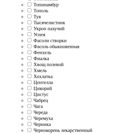
Топинамбур
Тополь
Туя
Тысячелистник
Укроп пахучий
Уснея
Фасоли створки
Фасоль обыкновенная
Фенхель
Фиалка
Хвощ полевой
Хмель
Хохлатка
Центелла
Цикорий
Цистус
Чабрец
Чага
Череда
Черемуха
Черника
Чернокорень лекарственный