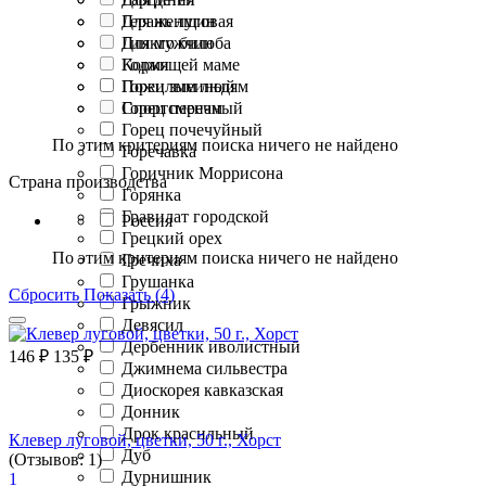
Герань луговая
Для женщин
Гинкго билоба
Для мужчин
Годжи
Кормящей маме
Горец змеиный
Пожилым людям
Горец перечный
Спортсменам
Горец почечуйный
По этим критериям поиска ничего не найдено
Горечавка
Горичник Моррисона
Страна производства
Горянка
Гравилат городской
Россия
Грецкий орех
По этим критериям поиска ничего не найдено
Гречиха
Грушанка
Сбросить
Показать (4)
Грыжник
Девясил
Дербенник иволистный
146
₽
135
₽
Джимнема сильвестра
Диоскорея кавказская
Донник
Дрок красильный
Клевер луговой, цветки, 50 г., Хорст
Дуб
(Отзывов: 1)
Дурнишник
1