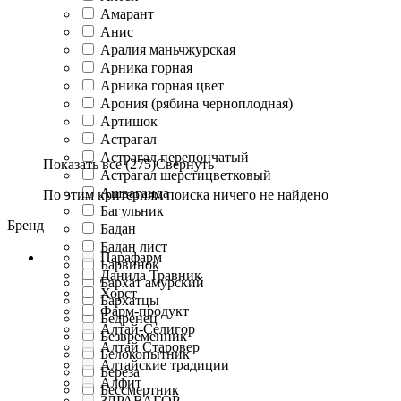
Амарант
Анис
Аралия маньчжурская
Арника горная
Арника горная цвет
Арония (рябина черноплодная)
Артишок
Астрагал
Астрагал перепончатый
Показать все (275)
Свернуть
Астрагал шерстицветковый
Ашваганда
По этим критериям поиска ничего не найдено
Багульник
Бренд
Бадан
Бадан лист
Парафарм
Барвинок
Данила Травник
Бархат амурский
Хорст
Бархатцы
Фарм-продукт
Бедренец
Алтай-Селигор
Безвременник
Алтай Старовер
Белокопытник
Алтайские традиции
Береза
Алфит
Бессмертник
ЗДРАВАГОР