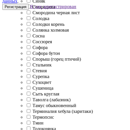
данных
.
Синяк
Я уже зарегистрирован
Смородина
Регистрация
Смородина черная лист
Солодка
Солодки корень
Солянка холмовая
Сосна
Соссюрея
Софора
Софора бутон
Спорыш (горец птичий)
Стальник
Стевия
Сурепка
Сухоцвет
Сушеница
Сыть круглая
Таволга (лабазник)
Тамус обыкновенный
Терминалия хебула (харитаки)
Термопсис
Тмин
Толокнянка