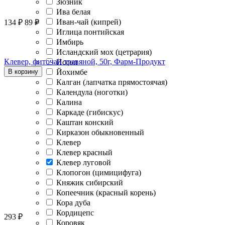
Зюзник
Ива белая
Иван-чай (кипрей)
134
₽
89
₽
Иглица понтийская
Имбирь
Исландский мох (цетрария)
Клевер, фиточай травяной, 50г, Фарм-Продукт
Иссоп
В корзину
Йохимбе
Калган (лапчатка прямостоячая)
Календула (ноготки)
Калина
Каркаде (гибискус)
Каштан конский
Кирказон обыкновенный
Клевер
Клевер красный
Клевер луговой
Клопогон (цимицифуга)
Княжик сибирский
Копеечник (красный корень)
Кора дуба
Кордицепс
293
₽
Коровяк