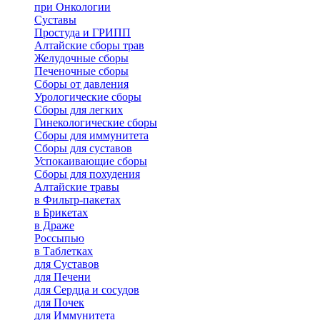
при Онкологии
Суставы
Простуда и ГРИПП
Алтайские сборы трав
Желудочные сборы
Печеночные сборы
Сборы от давления
Урологические сборы
Сборы для легких
Гинекологические сборы
Сборы для иммунитета
Сборы для суставов
Успокаивающие сборы
Сборы для похудения
Алтайские травы
в Фильтр-пакетах
в Брикетах
в Драже
Россыпью
в Таблетках
для Cуставов
для Печени
для Сердца и сосудов
для Почек
для Иммунитета