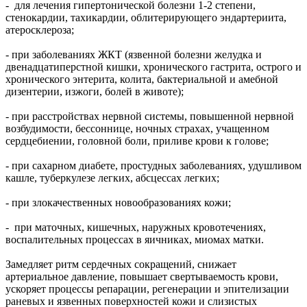
- для лечения гипертонической болезни 1-2 степени,
стенокардии, тахикардии, облитерирующего эндартериита,
атеросклероза;
- при заболеваниях ЖКТ (язвенной болезни желудка и
двенадцатиперстной кишки, хронического гастрита, острого и
хронического энтерита, колита, бактериальной и амебной
дизентерии, изжоги, болей в животе);
- при расстройствах нервной системы, повышенной нервной
возбудимости, бессоннице, ночных страхах, учащенном
сердцебиении, головной боли, приливе крови к голове;
- при сахарном диабете, простудных заболеваниях, удушливом
кашле, туберкулезе легких, абсцессах легких;
- при злокачественных новообразованиях кожи;
- при маточных, кишечных, наружных кровотечениях,
воспалительных процессах в яичниках, миомах матки.
Замедляет ритм сердечных сокращений, снижает
артериальное давление, повышает свертываемость крови,
ускоряет процессы репарации, регенерации и эпителизации
раневых и язвенных поверхностей кожи и слизистых