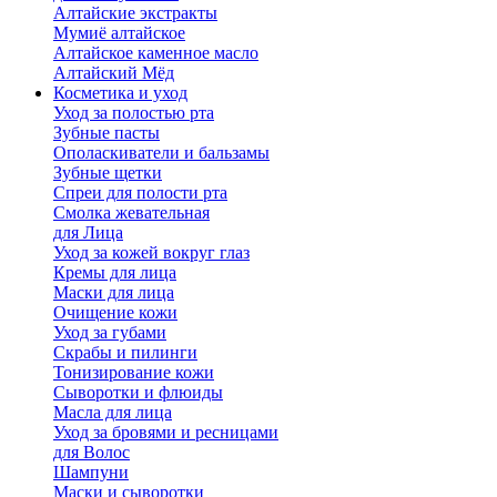
Алтайские экстракты
Мумиё алтайское
Алтайское каменное масло
Алтайский Мёд
Косметика и уход
Уход за полостью рта
Зубные пасты
Ополаскиватели и бальзамы
Зубные щетки
Спреи для полости рта
Смолка жевательная
для Лица
Уход за кожей вокруг глаз
Кремы для лица
Маски для лица
Очищение кожи
Уход за губами
Скрабы и пилинги
Тонизирование кожи
Сыворотки и флюиды
Масла для лица
Уход за бровями и ресницами
для Волос
Шампуни
Маски и сыворотки