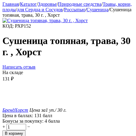
Главная
/
Каталог
/
Здоровье
/
Природные средства
/
Травы, корни,
плоды
/
для Сердца и Сосудов
/
Россыпью
/
Сушеница
/
Сушеница
топяная, трава, 30 г. , Хорст
КОД:
РХР152
Сушеница топяная, трава, 30
г. , Хорст
Написать отзыв
На складе
131
₽
Бренд
Хорст
Цена за
1 уп./ 30 г.
Цена в баллах:
131 балл
Бонусы за покупку:
4 балла
+
−
В корзину