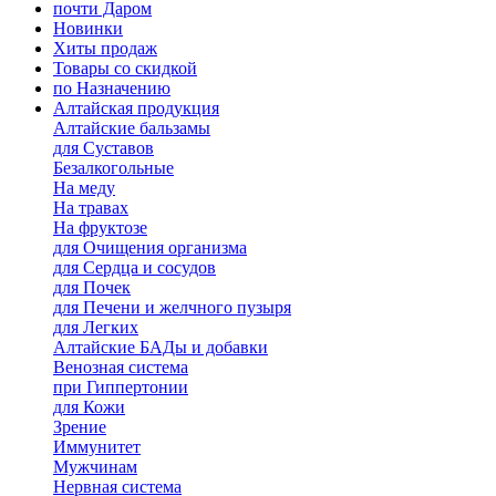
почти Даром
Новинки
Хиты продаж
Товары со скидкой
по Назначению
Алтайская продукция
Алтайские бальзамы
для Суставов
Безалкогольные
На меду
На травах
На фруктозе
для Очищения организма
для Сердца и сосудов
для Почек
для Печени и желчного пузыря
для Легких
Алтайские БАДы и добавки
Венозная система
при Гиппертонии
для Кожи
Зрение
Иммунитет
Мужчинам
Нервная система