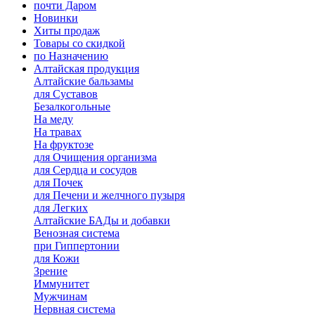
почти Даром
Новинки
Хиты продаж
Товары со скидкой
по Назначению
Алтайская продукция
Алтайские бальзамы
для Суставов
Безалкогольные
На меду
На травах
На фруктозе
для Очищения организма
для Сердца и сосудов
для Почек
для Печени и желчного пузыря
для Легких
Алтайские БАДы и добавки
Венозная система
при Гиппертонии
для Кожи
Зрение
Иммунитет
Мужчинам
Нервная система