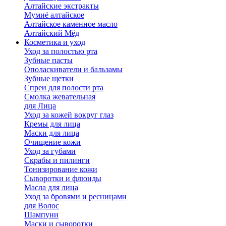
Алтайские экстракты
Мумиё алтайское
Алтайское каменное масло
Алтайский Мёд
Косметика и уход
Уход за полостью рта
Зубные пасты
Ополаскиватели и бальзамы
Зубные щетки
Спреи для полости рта
Смолка жевательная
для Лица
Уход за кожей вокруг глаз
Кремы для лица
Маски для лица
Очищение кожи
Уход за губами
Скрабы и пилинги
Тонизирование кожи
Сыворотки и флюиды
Масла для лица
Уход за бровями и ресницами
для Волос
Шампуни
Маски и сыворотки