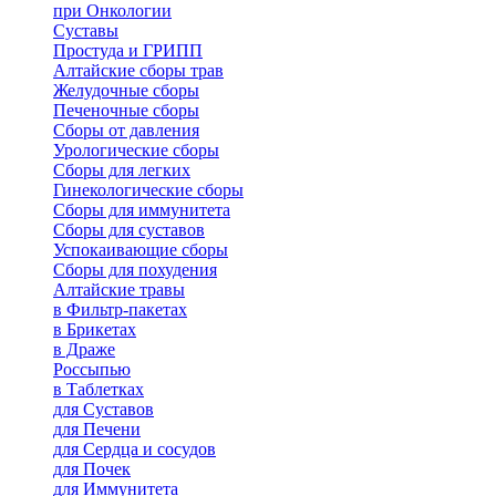
при Онкологии
Суставы
Простуда и ГРИПП
Алтайские сборы трав
Желудочные сборы
Печеночные сборы
Сборы от давления
Урологические сборы
Сборы для легких
Гинекологические сборы
Сборы для иммунитета
Сборы для суставов
Успокаивающие сборы
Сборы для похудения
Алтайские травы
в Фильтр-пакетах
в Брикетах
в Драже
Россыпью
в Таблетках
для Cуставов
для Печени
для Сердца и сосудов
для Почек
для Иммунитета