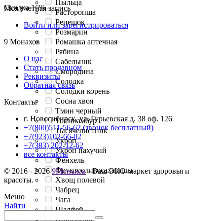
Пыльца
Скидка
16%
Моя учетная запись
Расторопша
Репешок
Войти или зарегистрироваться
Розмарин
Ромашка аптечная
9 Монахов
Рябина
О нас
Сабельник
Стать продавцом
Смородина
Реквизиты
Солодка
Обратная связь
Солодки корень
Сосна хвоя
Контакты
Тмин черный
г. Новосибирск, ул. Гурьевская д. 38 оф. 126
Топинамбур
+7(800)511-56-62 (звонок бесплатный)
Тысячелистник
+7(923)102-66-02
Укроп
+7(383) 202-12-62
Укроп пахучий
все контакты
Фенхель
Фруктоолигосахариды
© 2016 - 2026
9Монахов
- Ваш ЭКО-маркет здоровья и
Хвощ полевой
красоты.
Чабрец
Меню
Чага
Найти
Шалфей
Шиповник