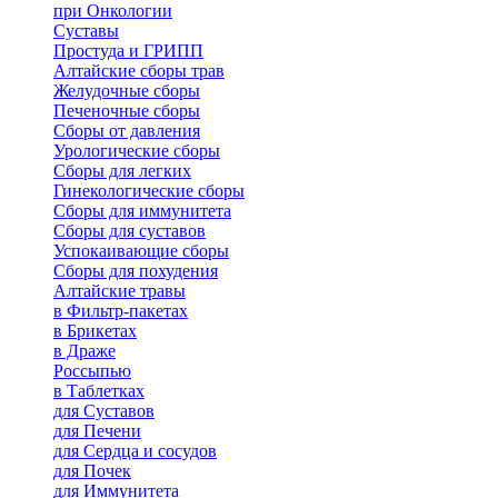
при Онкологии
Суставы
Простуда и ГРИПП
Алтайские сборы трав
Желудочные сборы
Печеночные сборы
Сборы от давления
Урологические сборы
Сборы для легких
Гинекологические сборы
Сборы для иммунитета
Сборы для суставов
Успокаивающие сборы
Сборы для похудения
Алтайские травы
в Фильтр-пакетах
в Брикетах
в Драже
Россыпью
в Таблетках
для Cуставов
для Печени
для Сердца и сосудов
для Почек
для Иммунитета