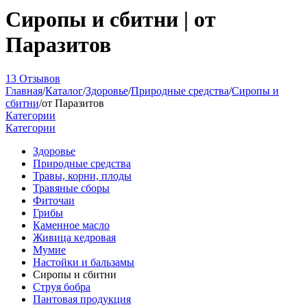
Сиропы и сбитни | от
Паразитов
13 Отзывов
Главная
/
Каталог
/
Здоровье
/
Природные средства
/
Сиропы и
сбитни
/
от Паразитов
Категории
Категории
Здоровье
Природные средства
Травы, корни, плоды
Травяные сборы
Фиточаи
Грибы
Каменное масло
Живица кедровая
Мумие
Настойки и бальзамы
Сиропы и сбитни
Струя бобра
Пантовая продукция