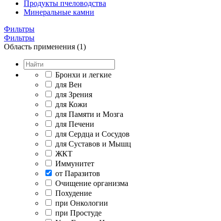
Продукты пчеловодства
Минеральные камни
Фильтры
Фильтры
Область применения (1)
Бронхи и легкие
для Вен
для Зрения
для Кожи
для Памяти и Мозга
для Печени
для Сердца и Сосудов
для Суставов и Мышц
ЖКТ
Иммунитет
от Паразитов
Очищение организма
Похудение
при Онкологии
при Простуде