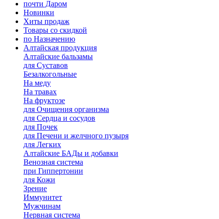
почти Даром
Новинки
Хиты продаж
Товары со скидкой
по Назначению
Алтайская продукция
Алтайские бальзамы
для Суставов
Безалкогольные
На меду
На травах
На фруктозе
для Очищения организма
для Сердца и сосудов
для Почек
для Печени и желчного пузыря
для Легких
Алтайские БАДы и добавки
Венозная система
при Гиппертонии
для Кожи
Зрение
Иммунитет
Мужчинам
Нервная система