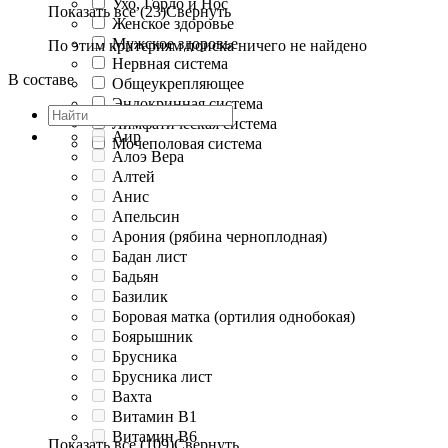
Ухо, Горло и Нос
Показать все (23)
Свернуть
Женское здоровье
Мужское здоровье
По этим критериям поиска ничего не найдено
Нервная система
В составе
Общеукрепляющее
Эндокринная система
Лимфатическая система
Аир
Мочеполовая система
Алоэ Вера
Алтей
Анис
Апельсин
Арония (рябина черноплодная)
Бадан лист
Бадьян
Базилик
Боровая матка (ортилия однобокая)
Боярышник
Брусника
Брусника лист
Вахта
Витамин B1
Витамин B6
Показать все (109)
Свернуть