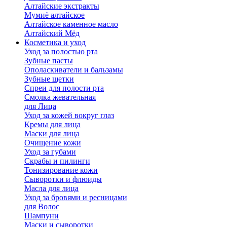
Алтайские экстракты
Мумиё алтайское
Алтайское каменное масло
Алтайский Мёд
Косметика и уход
Уход за полостью рта
Зубные пасты
Ополаскиватели и бальзамы
Зубные щетки
Спреи для полости рта
Смолка жевательная
для Лица
Уход за кожей вокруг глаз
Кремы для лица
Маски для лица
Очищение кожи
Уход за губами
Скрабы и пилинги
Тонизирование кожи
Сыворотки и флюиды
Масла для лица
Уход за бровями и ресницами
для Волос
Шампуни
Маски и сыворотки