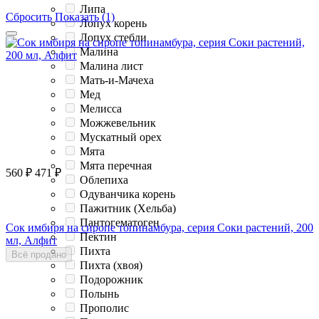
Липа
Сбросить
Показать (1)
Лопух корень
Лопух стебли
Малина
Малина лист
Мать-и-Мачеха
Мед
Мелисса
Можжевельник
Мускатный орех
Мята
Мята перечная
560
₽
471
₽
Облепиха
Одуванчика корень
Пажитник (Хельба)
Пантогематоген
Сок имбиря на сиропе топинамбура, серия Соки растений, 200
Пектин
мл, Алфит
Пихта
Всё продано
Пихта (хвоя)
Подорожник
Полынь
Прополис