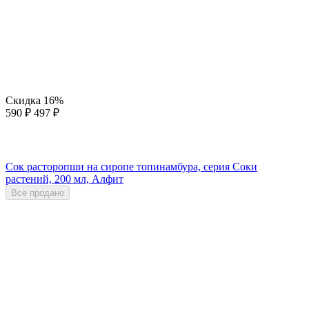
Скидка
16%
590
₽
497
₽
Сок расторопши на сиропе топинамбура, серия Соки
растений, 200 мл, Алфит
Всё продано