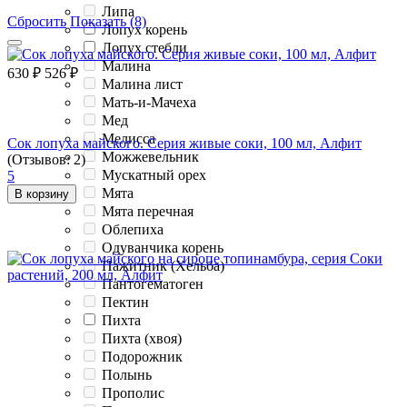
Липа
Сбросить
Показать (8)
Лопух корень
Лопух стебли
Малина
630
₽
526
₽
Малина лист
Мать-и-Мачеха
Мед
Мелисса
Сок лопуха майского. Серия живые соки, 100 мл, Алфит
Можжевельник
(Отзывов: 2)
Мускатный орех
5
Мята
В корзину
Мята перечная
Облепиха
Одуванчика корень
Пажитник (Хельба)
Пантогематоген
Пектин
Пихта
Пихта (хвоя)
Подорожник
Полынь
Прополис