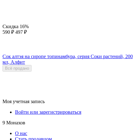
Скидка
16%
590
₽
497
₽
Сок алтэя на сиропе топинамбура, серия Соки растений, 200
мл, Алфит
Всё продано
Моя учетная запись
Войти или зарегистрироваться
9 Монахов
О нас
Стать продавцом