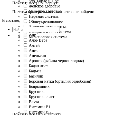
Ухо, Горло и Нос
Показать все (23)
Свернуть
Женское здоровье
Мужское здоровье
По этим критериям поиска ничего не найдено
Нервная система
В составе
Общеукрепляющее
Эндокринная система
Лимфатическая система
Аир
Мочеполовая система
Алоэ Вера
Алтей
Анис
Апельсин
Арония (рябина черноплодная)
Бадан лист
Бадьян
Базилик
Боровая матка (ортилия однобокая)
Боярышник
Брусника
Брусника лист
Вахта
Витамин B1
Витамин B6
Показать все (109)
Свернуть