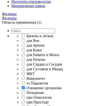
Продукты пчеловодства
Минеральные камни
Фильтры
Фильтры
Область применения (1)
Бронхи и легкие
для Вен
для Зрения
для Кожи
для Памяти и Мозга
для Печени
для Сердца и Сосудов
для Суставов и Мышц
ЖКТ
Иммунитет
от Паразитов
Очищение организма
Похудение
при Онкологии
при Простуде