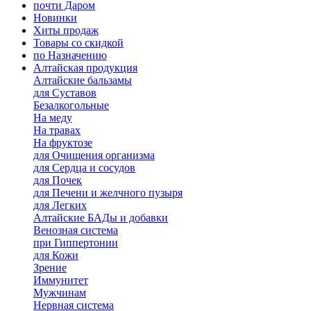
почти Даром
Новинки
Хиты продаж
Товары со скидкой
по Назначению
Алтайская продукция
Алтайские бальзамы
для Суставов
Безалкогольные
На меду
На травах
На фруктозе
для Очищения организма
для Сердца и сосудов
для Почек
для Печени и желчного пузыря
для Легких
Алтайские БАДы и добавки
Венозная система
при Гиппертонии
для Кожи
Зрение
Иммунитет
Мужчинам
Нервная система