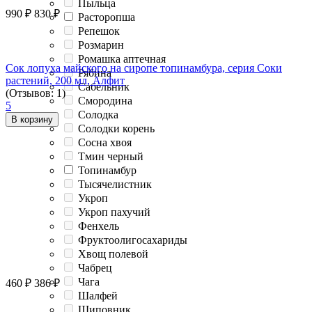
Пыльца
990
₽
830
₽
Расторопша
Репешок
Розмарин
Ромашка аптечная
Сок лопуха майского на сиропе топинамбура, серия Соки
Рябина
растений, 200 мл, Алфит
Сабельник
(Отзывов: 1)
Смородина
5
Солодка
В корзину
Солодки корень
Сосна хвоя
Тмин черный
Топинамбур
Тысячелистник
Укроп
Укроп пахучий
Фенхель
Фруктоолигосахариды
Хвощ полевой
Чабрец
Чага
460
₽
386
₽
Шалфей
Шиповник