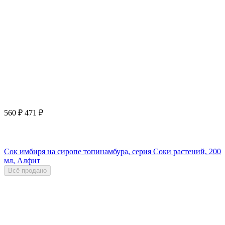
560
₽
471
₽
Сок имбиря на сиропе топинамбура, серия Соки растений, 200
мл, Алфит
Всё продано