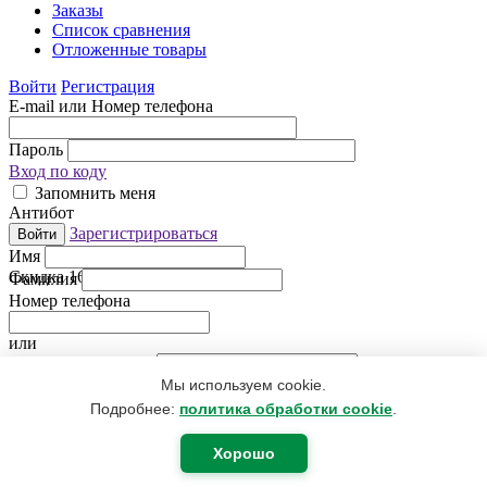
Заказы
Список сравнения
Отложенные товары
Войти
Регистрация
E-mail или Номер телефона
Пароль
Вход по коду
Запомнить меня
Антибот
Зарегистрироваться
Войти
Имя
Скидка
16%
Фамилия
Номер телефона
или
Электронная почта
Мы используем cookie.
Придумайте пароль
Антибот
Подробнее:
политика обработки cookie
.
Регистрируясь, Вы даете согласие
на обработку персональных
данных
.
Хорошо
Я уже зарегистрирован
Регистрация