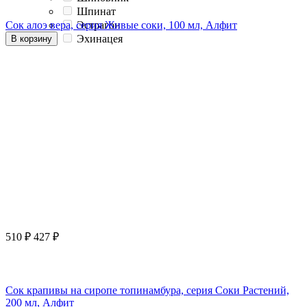
Шпинат
Сок алоэ вера, серия Живые соки, 100 мл, Алфит
Эстрагон
Эхинацея
В корзину
510
₽
427
₽
Сок крапивы на сиропе топинамбура, серия Соки Растений,
200 мл, Алфит