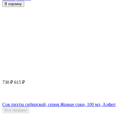
В корзину
730
₽
615
₽
Сок пихты сибирской, серия Живые соки, 100 мл, Алфит
Всё продано