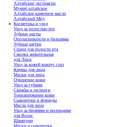
Алтайские экстракты
Мумиё алтайское
Алтайское каменное масло
Алтайский Мёд
Косметика и уход
Уход за полостью рта
Зубные пасты
Ополаскиватели и бальзамы
Зубные щетки
Спреи для полости рта
Смолка жевательная
для Лица
Уход за кожей вокруг глаз
Кремы для лица
Маски для лица
Очищение кожи
Уход за губами
Скрабы и пилинги
Тонизирование кожи
Сыворотки и флюиды
Масла для лица
Уход за бровями и ресницами
для Волос
Шампуни
Маски и сыворотки