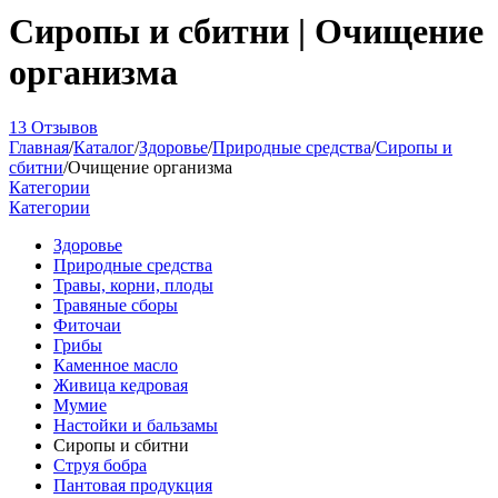
Сиропы и сбитни | Очищение
организма
13 Отзывов
Главная
/
Каталог
/
Здоровье
/
Природные средства
/
Сиропы и
сбитни
/
Очищение организма
Категории
Категории
Здоровье
Природные средства
Травы, корни, плоды
Травяные сборы
Фиточаи
Грибы
Каменное масло
Живица кедровая
Мумие
Настойки и бальзамы
Сиропы и сбитни
Струя бобра
Пантовая продукция