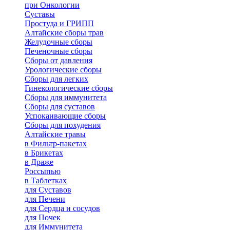
при Онкологии
Суставы
Простуда и ГРИПП
Алтайские сборы трав
Желудочные сборы
Печеночные сборы
Сборы от давления
Урологические сборы
Сборы для легких
Гинекологические сборы
Сборы для иммунитета
Сборы для суставов
Успокаивающие сборы
Сборы для похудения
Алтайские травы
в Фильтр-пакетах
в Брикетах
в Драже
Россыпью
в Таблетках
для Cуставов
для Печени
для Сердца и сосудов
для Почек
для Иммунитета