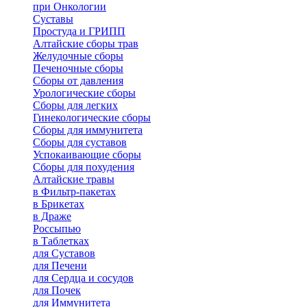
при Онкологии
Суставы
Простуда и ГРИПП
Алтайские сборы трав
Желудочные сборы
Печеночные сборы
Сборы от давления
Урологические сборы
Сборы для легких
Гинекологические сборы
Сборы для иммунитета
Сборы для суставов
Успокаивающие сборы
Сборы для похудения
Алтайские травы
в Фильтр-пакетах
в Брикетах
в Драже
Россыпью
в Таблетках
для Cуставов
для Печени
для Сердца и сосудов
для Почек
для Иммунитета