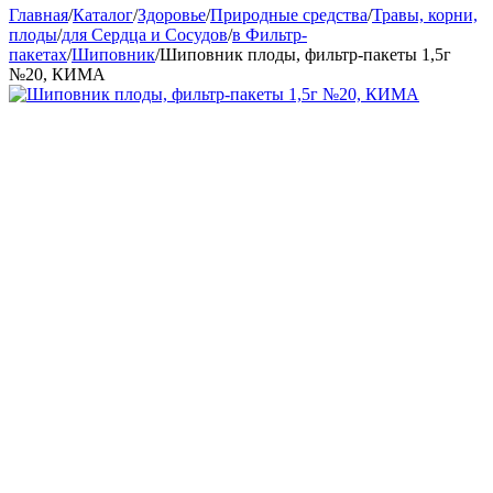
Главная
/
Каталог
/
Здоровье
/
Природные средства
/
Травы, корни,
плоды
/
для Сердца и Сосудов
/
в Фильтр-
пакетах
/
Шиповник
/
Шиповник плоды, фильтр-пакеты 1,5г
№20, КИМА