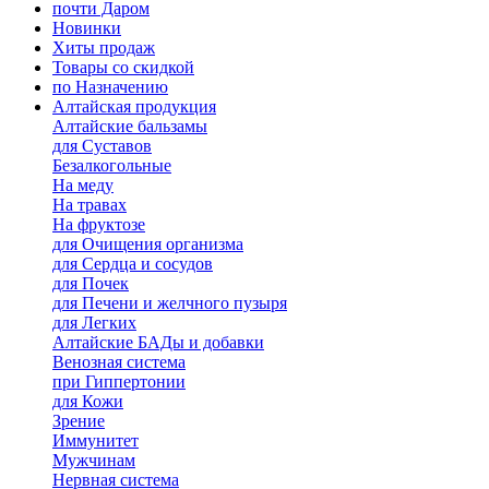
почти Даром
Новинки
Хиты продаж
Товары со скидкой
по Назначению
Алтайская продукция
Алтайские бальзамы
для Суставов
Безалкогольные
На меду
На травах
На фруктозе
для Очищения организма
для Сердца и сосудов
для Почек
для Печени и желчного пузыря
для Легких
Алтайские БАДы и добавки
Венозная система
при Гиппертонии
для Кожи
Зрение
Иммунитет
Мужчинам
Нервная система