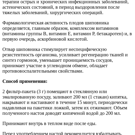
терапии острых и хронических инфекционных заболеваний,
астенических состояний, в период выздоровления после
тяжелых заболеваний, хирургических операций.
Фармакологическая активность плодов шиповника
определяется, главным образом, комплексом витаминов
(витамины группы B, витамин E, витамин P, бетакаротен) и, в
первую очередь, аскорбиновой кислотой.
Отвар шиповника стимулирует неспецифическую
резистентность организма, усиливает регенерацию тканей и
синтез гормонов, уменьшает проницаемость сосудов,
принимает участие в углеводном обмене, обладает
противовоспалительными свойствами.
Способ применения:
2 фильтр-пакета (3 г) помещают в стеклянную или
эмалированную посуду, заливают 200 мл (1 стакан) кипятка,
накрывают и настаивают в течение 15 минут, периодически
надавливая на пакетики ложкой, затем их отжимают. Объем
полученного настоя доводят кипяченой водой до 200 мл.
Принимают внутрь в теплом виде после еды.
Перед употреблением настой рекомендуется взбалтывать.