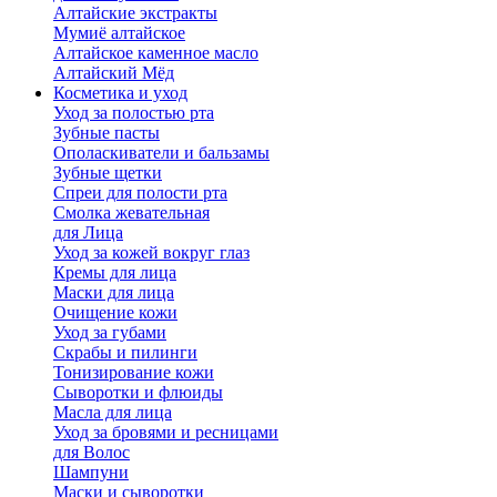
Алтайские экстракты
Мумиё алтайское
Алтайское каменное масло
Алтайский Мёд
Косметика и уход
Уход за полостью рта
Зубные пасты
Ополаскиватели и бальзамы
Зубные щетки
Спреи для полости рта
Смолка жевательная
для Лица
Уход за кожей вокруг глаз
Кремы для лица
Маски для лица
Очищение кожи
Уход за губами
Скрабы и пилинги
Тонизирование кожи
Сыворотки и флюиды
Масла для лица
Уход за бровями и ресницами
для Волос
Шампуни
Маски и сыворотки