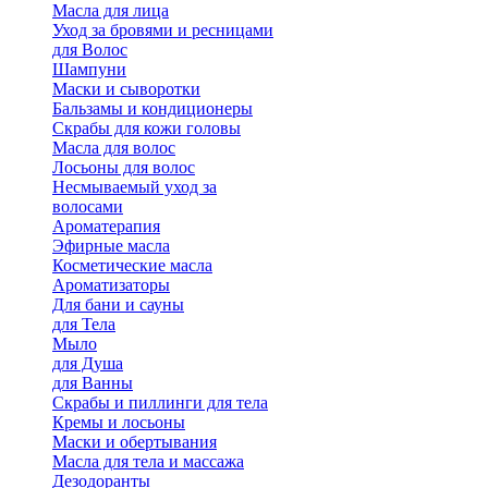
Масла для лица
Уход за бровями и ресницами
для Волос
Шампуни
Маски и сыворотки
Бальзамы и кондиционеры
Скрабы для кожи головы
Масла для волос
Лосьоны для волос
Несмываемый уход за
волосами
Ароматерапия
Эфирные масла
Косметические масла
Ароматизаторы
Для бани и сауны
для Тела
Мыло
для Душа
для Ванны
Скрабы и пиллинги для тела
Кремы и лосьоны
Маски и обертывания
Масла для тела и массажа
Дезодоранты