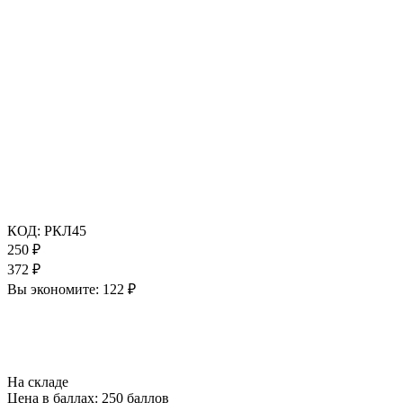
КОД:
РКЛ45
250
₽
372
₽
Вы экономите:
122
₽
На складе
Цена в баллах:
250 баллов