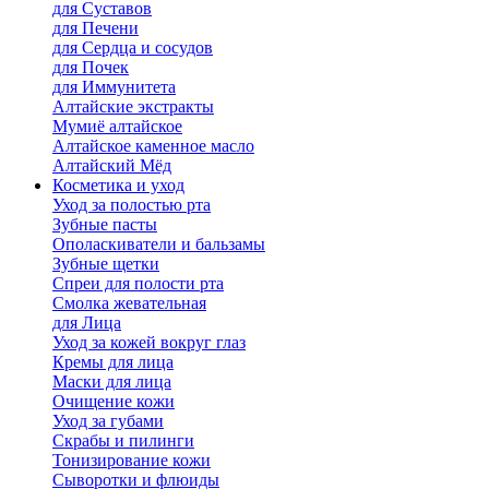
для Cуставов
для Печени
для Сердца и сосудов
для Почек
для Иммунитета
Алтайские экстракты
Мумиё алтайское
Алтайское каменное масло
Алтайский Мёд
Косметика и уход
Уход за полостью рта
Зубные пасты
Ополаскиватели и бальзамы
Зубные щетки
Спреи для полости рта
Смолка жевательная
для Лица
Уход за кожей вокруг глаз
Кремы для лица
Маски для лица
Очищение кожи
Уход за губами
Скрабы и пилинги
Тонизирование кожи
Сыворотки и флюиды