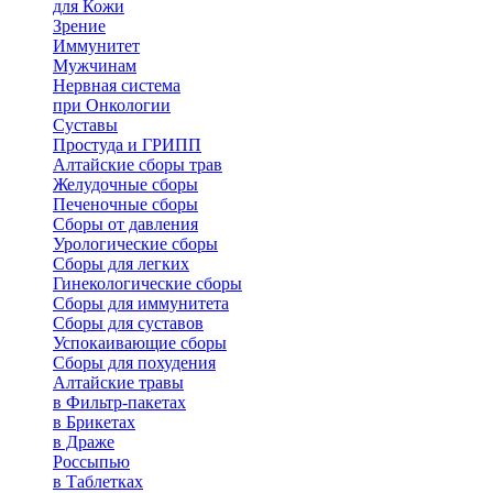
для Кожи
Зрение
Иммунитет
Мужчинам
Нервная система
при Онкологии
Суставы
Простуда и ГРИПП
Алтайские сборы трав
Желудочные сборы
Печеночные сборы
Сборы от давления
Урологические сборы
Сборы для легких
Гинекологические сборы
Сборы для иммунитета
Сборы для суставов
Успокаивающие сборы
Сборы для похудения
Алтайские травы
в Фильтр-пакетах
в Брикетах
в Драже
Россыпью
в Таблетках