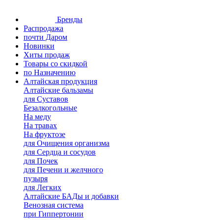
Бренды
Распродажа
почти Даром
Новинки
Хиты продаж
Товары со скидкой
по Назначению
Алтайская продукция
Алтайские бальзамы
для Суставов
Безалкогольные
На меду
На травах
На фруктозе
для Очищения организма
для Сердца и сосудов
для Почек
для Печени и желчного
пузыря
для Легких
Алтайские БАДы и добавки
Венозная система
при Гиппертонии