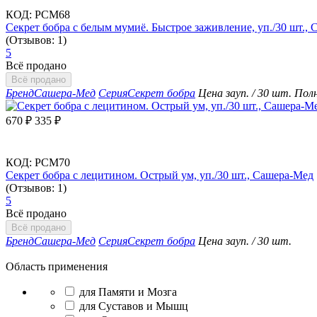
КОД:
РСМ68
Секрет бобра с белым мумиё. Быстрое заживление, уп./30 шт.,
(Отзывов: 1)
5
Всё продано
Всё продано
Бренд
Сашера-Мед
Серия
Секрет бобра
Цена за
уп. / 30 шт.
Полн
670
₽
335
₽
КОД:
РСМ70
Секрет бобра с лецитином. Острый ум, уп./30 шт., Сашера-Мед
(Отзывов: 1)
5
Всё продано
Всё продано
Бренд
Сашера-Мед
Серия
Секрет бобра
Цена за
уп. / 30 шт.
Область применения
для Памяти и Мозга
для Суставов и Мышц