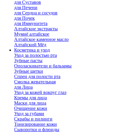
для Cуставов
для Печени
для Сердца и сосудов
для Почек
для Иммунитета
Алтайские экстракты
Мумиё алтайское
Алтайское каменное масло
Алтайский Мёд
Косметика и уход
Уход за полостью рта
Зубные пасты
Ополаскиватели и бальзамы
Зубные щетки
Спреи для полости рта
Смолка жевательная
для Лица
Уход за кожей вокруг глаз
Кремы для лица
Маски для лица
Очищение кожи
Уход за губами
Скрабы и пилинги
Тонизирование кожи
Сыворотки и флюиды