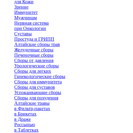
для Кожи
Зрение
Иммунитет
Мужчинам
Нервная система
при Онкологии
Суставы
Простуда и ГРИПП
Алтайские сборы трав
Желудочные сборы
Печеночные сборы
Сборы от давления
Урологические сборы
Сборы для легких
Гинекологические сборы
Сборы для иммунитета
Сборы для суставов
Успокаивающие сборы
Сборы для похудения
Алтайские травы
в Фильтр-пакетах
в Брикетах
в Драже
Россыпью
в Таблетках