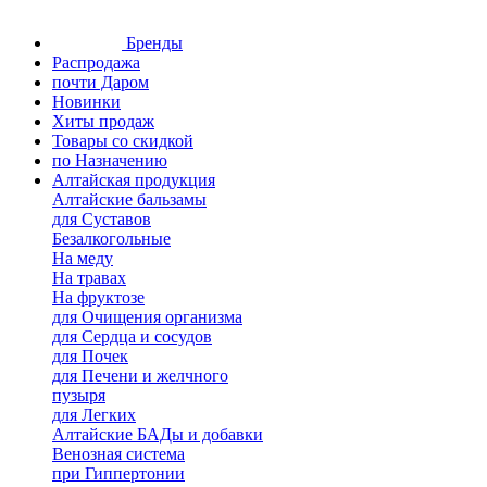
Бренды
Распродажа
почти Даром
Новинки
Хиты продаж
Товары со скидкой
по Назначению
Алтайская продукция
Алтайские бальзамы
для Суставов
Безалкогольные
На меду
На травах
На фруктозе
для Очищения организма
для Сердца и сосудов
для Почек
для Печени и желчного
пузыря
для Легких
Алтайские БАДы и добавки
Венозная система
при Гиппертонии