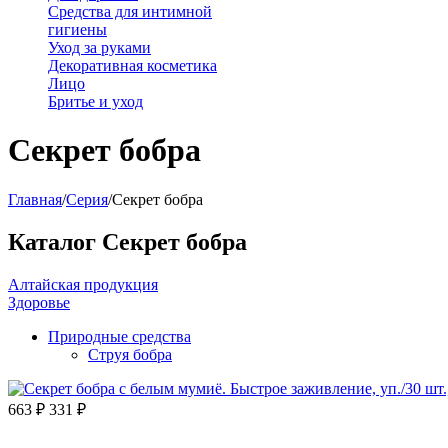
Средства для интимной
гигиены
Уход за руками
Декоративная косметика
Лицо
Бритье и уход
Секрет бобра
Главная
/
Серия
/
Секрет бобра
Каталог Секрет бобра
Алтайская продукция
Здоровье
Природные средства
Струя бобра
663
₽
331
₽