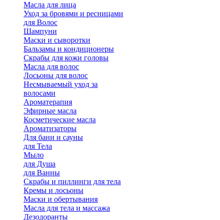
Масла для лица
Уход за бровями и ресницами
для Волос
Шампуни
Маски и сыворотки
Бальзамы и кондиционеры
Скрабы для кожи головы
Масла для волос
Лосьоны для волос
Несмываемый уход за
волосами
Ароматерапия
Эфирные масла
Косметические масла
Ароматизаторы
Для бани и сауны
для Тела
Мыло
для Душа
для Ванны
Скрабы и пиллинги для тела
Кремы и лосьоны
Маски и обертывания
Масла для тела и массажа
Дезодоранты