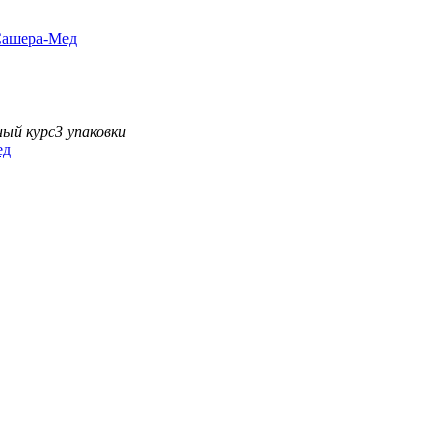
 Сашера-Мед
ый курс
3 упаковки