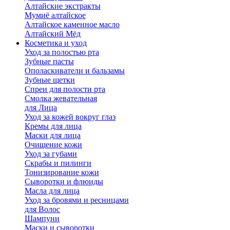
Алтайские экстракты
Мумиё алтайское
Алтайское каменное масло
Алтайский Мёд
Косметика и уход
Уход за полостью рта
Зубные пасты
Ополаскиватели и бальзамы
Зубные щетки
Спреи для полости рта
Смолка жевательная
для Лица
Уход за кожей вокруг глаз
Кремы для лица
Маски для лица
Очищение кожи
Уход за губами
Скрабы и пилинги
Тонизирование кожи
Сыворотки и флюиды
Масла для лица
Уход за бровями и ресницами
для Волос
Шампуни
Маски и сыворотки