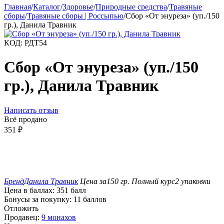
Главная
/
Каталог
/
Здоровье
/
Природные средства
/
Травяные
сборы
/
Травяные сборы | Россыпью
/
Сбор «От энуреза» (уп./150
гр.), Данила Травник
КОД:
РДТ54
Сбор «От энуреза» (уп./150
гр.), Данила Травник
Написать отзыв
Всё продано
351
₽
Бренд
Данила Травник
Цена за
150 гр.
Полный курс
2 упаковки
Цена в баллах:
351 балл
Бонусы за покупку:
11 баллов
Отложить
Продавец:
9 монахов