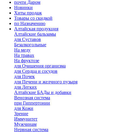
почти Даром
Новинки
Хиты продаж
Товары со скидкой
по Назначению
Алтайская продукция
Алтайские бальзамы
для Суставов
Безалкогольные
На меду
На травах
На фруктозе
для Очищения организма
для Сердца и сосудов
для Почек
для Печени и желчного пузыря
для Легких
Алтайские БАДы и добавки
Венозная система
при Гиппертонии
для Кожи
Зрение
Иммунитет
Мужчинам
Нервная система