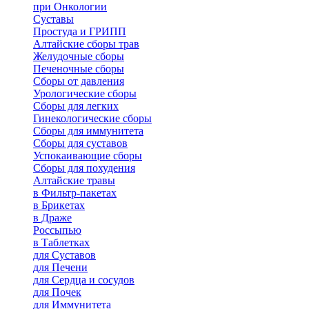
при Онкологии
Суставы
Простуда и ГРИПП
Алтайские сборы трав
Желудочные сборы
Печеночные сборы
Сборы от давления
Урологические сборы
Сборы для легких
Гинекологические сборы
Сборы для иммунитета
Сборы для суставов
Успокаивающие сборы
Сборы для похудения
Алтайские травы
в Фильтр-пакетах
в Брикетах
в Драже
Россыпью
в Таблетках
для Cуставов
для Печени
для Сердца и сосудов
для Почек
для Иммунитета