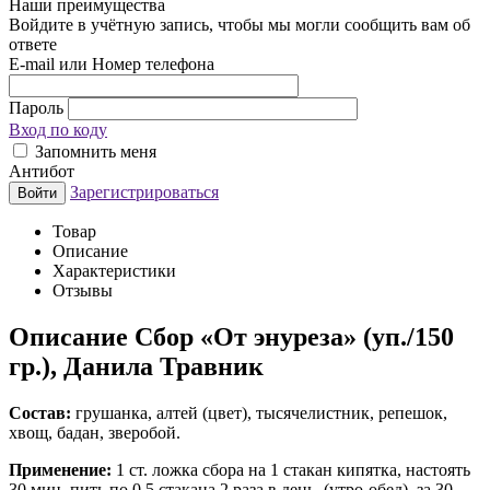
Наши преимущества
Войдите в учётную запись, чтобы мы могли сообщить вам об
ответе
E-mail или Номер телефона
Пароль
Вход по коду
Запомнить меня
Антибот
Зарегистрироваться
Войти
Товар
Описание
Характеристики
Отзывы
Описание
Сбор «От энуреза» (уп./150
гр.), Данила Травник
Состав:
грушанка, алтей (цвет), тысячелистник, репешок,
хвощ, бадан, зверобой.
Применение:
1 ст. ложка сбора на 1 стакан кипятка, настоять
30 мин, пить по 0,5 стакана 2 раза в день, (утро-обед), за 30