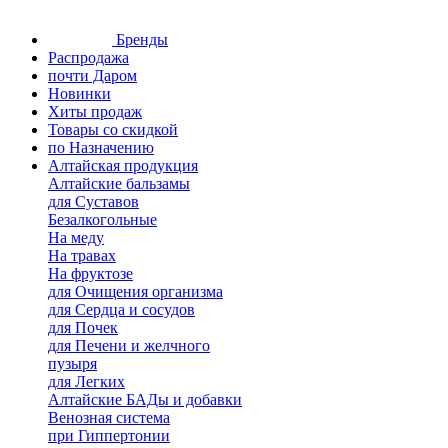
Бренды
Распродажа
почти Даром
Новинки
Хиты продаж
Товары со скидкой
по Назначению
Алтайская продукция
Алтайские бальзамы
для Суставов
Безалкогольные
На меду
На травах
На фруктозе
для Очищения организма
для Сердца и сосудов
для Почек
для Печени и желчного
пузыря
для Легких
Алтайские БАДы и добавки
Венозная система
при Гиппертонии