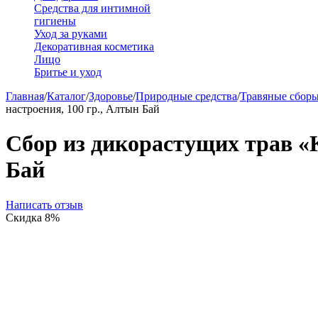
Средства для интимной
гигиены
Уход за руками
Декоративная косметика
Лицо
Бритье и уход
Главная
/
Каталог
/
Здоровье
/
Природные средства
/
Травяные сбор
настроения, 100 гр., Алтын Бай
Сбор из дикорастущих трав 
Бай
Написать отзыв
Скидка
8%