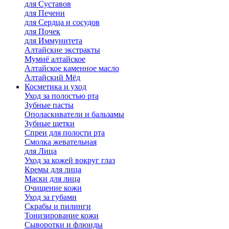
для Cуставов
для Печени
для Сердца и сосудов
для Почек
для Иммунитета
Алтайские экстракты
Мумиё алтайское
Алтайское каменное масло
Алтайский Мёд
Косметика и уход
Уход за полостью рта
Зубные пасты
Ополаскиватели и бальзамы
Зубные щетки
Спреи для полости рта
Смолка жевательная
для Лица
Уход за кожей вокруг глаз
Кремы для лица
Маски для лица
Очищение кожи
Уход за губами
Скрабы и пилинги
Тонизирование кожи
Сыворотки и флюиды