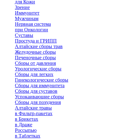
для Кожи
Зрение
Иммунитет
Мужчинам
Нервная система
при Онкологии
Суставы
Простуда и ГРИПП
Алтайские сборы трав
Желудочные сборы
Печеночные сборы
Сборы от давления
Урологические сборы
Сборы для легких
Гинекологические сборы
Сборы для иммунитета
Сборы для суставов
Успокаивающие сборы
Сборы для похудения
Алтайские травы
в Фильтр-пакетах
в Брикетах
в Драже
Россыпью
в Таблетках