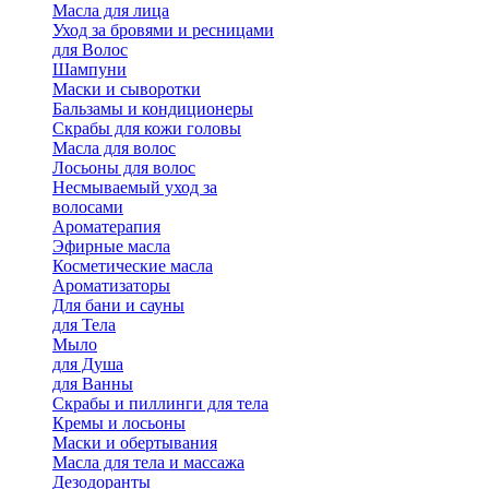
Масла для лица
Уход за бровями и ресницами
для Волос
Шампуни
Маски и сыворотки
Бальзамы и кондиционеры
Скрабы для кожи головы
Масла для волос
Лосьоны для волос
Несмываемый уход за
волосами
Ароматерапия
Эфирные масла
Косметические масла
Ароматизаторы
Для бани и сауны
для Тела
Мыло
для Душа
для Ванны
Скрабы и пиллинги для тела
Кремы и лосьоны
Маски и обертывания
Масла для тела и массажа
Дезодоранты