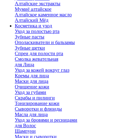
Алтайские экстракты
Мумиё алтайское
Алтайское каменное масло
Алтайский Мёд
Косметика и уход
Уход за полостью рта
Зубные пасты
Ополаскиватели и бальзамы
Зубные щетки
Спреи для полости рта
Смолка жевательная
для Лица
Уход за кожей вокруг глаз
Кремы для лица
Маски для лица
Очищение кожи
Уход за губами
Скрабы и пилинги
Тонизирование кожи
Сыворотки и флюиды
Масла для лица
Уход за бровями и ресницами
для Волос
Шампуни
Маски и сыворотки