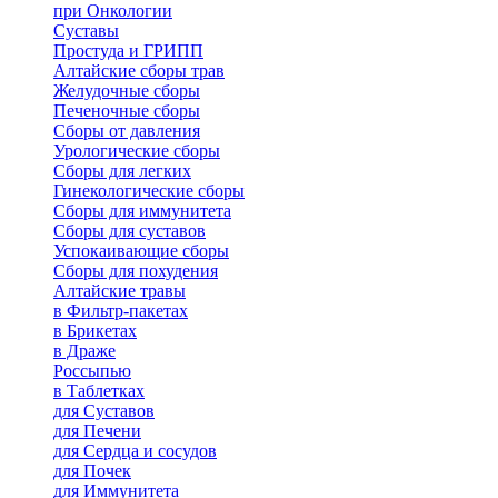
при Онкологии
Суставы
Простуда и ГРИПП
Алтайские сборы трав
Желудочные сборы
Печеночные сборы
Сборы от давления
Урологические сборы
Сборы для легких
Гинекологические сборы
Сборы для иммунитета
Сборы для суставов
Успокаивающие сборы
Сборы для похудения
Алтайские травы
в Фильтр-пакетах
в Брикетах
в Драже
Россыпью
в Таблетках
для Cуставов
для Печени
для Сердца и сосудов
для Почек
для Иммунитета