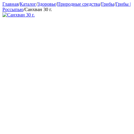
Главная
/
Каталог
/
Здоровье
/
Природные средства
/
Грибы
/
Грибы |
Россыпью
/
Санхван 30 г.