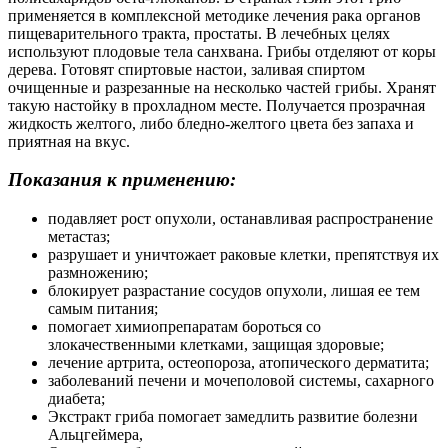
применяется в комплексной методике лечения рака органов
пищеварительного тракта, простаты. В лечебных целях
используют плодовые тела санхвана. Грибы отделяют от коры
дерева. Готовят спиртовые настои, заливая спиртом
очищенные и разрезанные на несколько частей грибы. Хранят
такую настойку в прохладном месте. Получается прозрачная
жидкость желтого, либо бледно-желтого цвета без запаха и
приятная на вкус.
Показания к применению:
подавляет рост опухоли, останавливая распространение
метастаз;
разрушает и уничтожает раковые клетки, препятствуя их
размножению;
блокирует разрастание сосудов опухоли, лишая ее тем
самым питания;
помогает химиопрепаратам бороться со
злокачественными клетками, защищая здоровые;
лечение артрита, остеопороза, атопического дерматита;
заболеваний печени и мочеполовой системы, сахарного
диабета;
Экстракт гриба помогает замедлить развитие болезни
Альцгеймера,