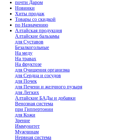
почти Даром
Новинки
Хиты продаж
Товары со скидкой
по Назначению
Алтайская продукция
Алтайские бальзамы
для Суставов
Безалкогольные
На меду
На травах
На фруктозе
для Очищения организма
для Сердца и сосудов
для Почек
для Печени и желчного пузыря
для Легких
Алтайские БАДы и добавки
Венозная система
при Гиппертонии
для Кожи
Зрение
Иммунитет
Мужчинам
Нервная система