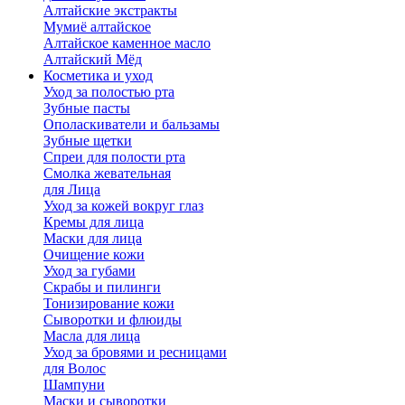
Алтайские экстракты
Мумиё алтайское
Алтайское каменное масло
Алтайский Мёд
Косметика и уход
Уход за полостью рта
Зубные пасты
Ополаскиватели и бальзамы
Зубные щетки
Спреи для полости рта
Смолка жевательная
для Лица
Уход за кожей вокруг глаз
Кремы для лица
Маски для лица
Очищение кожи
Уход за губами
Скрабы и пилинги
Тонизирование кожи
Сыворотки и флюиды
Масла для лица
Уход за бровями и ресницами
для Волос
Шампуни
Маски и сыворотки