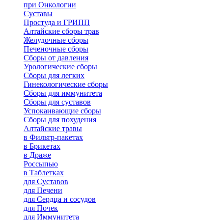
при Онкологии
Суставы
Простуда и ГРИПП
Алтайские сборы трав
Желудочные сборы
Печеночные сборы
Сборы от давления
Урологические сборы
Сборы для легких
Гинекологические сборы
Сборы для иммунитета
Сборы для суставов
Успокаивающие сборы
Сборы для похудения
Алтайские травы
в Фильтр-пакетах
в Брикетах
в Драже
Россыпью
в Таблетках
для Cуставов
для Печени
для Сердца и сосудов
для Почек
для Иммунитета