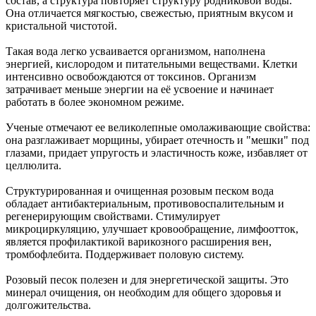
состав, а структура повторяет структуру родниковой воды.
Она отличается мягкостью, свежестью, приятным вкусом и
кристальной чистотой.
Такая вода легко усваивается организмом, наполнена
энергией, кислородом и питательными веществами. Клетки
интенсивно освобождаются от токсинов. Организм
затрачивает меньше энергии на её усвоение и начинает
работать в более экономном режиме.
Ученые отмечают ее великолепные омолаживающие свойства:
она разглаживает морщины, убирает отечность и "мешки" под
глазами, придает упругость и эластичность коже, избавляет от
целлюлита.
Структурированная и очищенная розовым песком вода
обладает антибактериальным, противовоспалительным и
регенерирующим свойствами. Стимулирует
микроциркуляцию, улучшает кровообращение, лимфоотток,
является профилактикой варикозного расширения вен,
тромбофлебита. Поддерживает половую систему.
Розовый песок полезен и для энергетической защиты. Это
минерал очищения, он необходим для общего здоровья и
долгожительства.