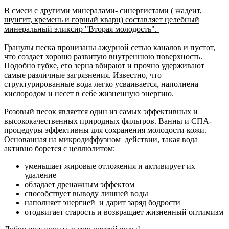
В смеси с другими минералами- синергистами ( жадеит,
шунгит, кремень и горный кварц) составляет целебный
минеральный эликсир "Вторая молодость".
Гранулы песка пронизаны ажурной сетью каналов и пустот,
что создает хорошо развитую внутреннюю поверхность.
Подобно губке, его зерна вбирают и прочно удерживают
самые различные загрязнения. Известно, что
структурированные вода легко усваивается, наполнена
кислородом и несет в себе жизненную энергию.
Розовый песок является один из самых эффективных и
высококачественных природных фильтров. Ванны и СПА-
процедуры эффективны для сохранения молодости кожи.
Основанная на микродиффузном действии, такая вода
активно борется с целлюлитом:
уменьшает жировые отложения и активирует их
удаление
обладает дренажным эффектом
способствует выводу лишней воды
наполняет энергией и дарит заряд бодрости
отодвигает старость и возвращает жизненный оптимизм