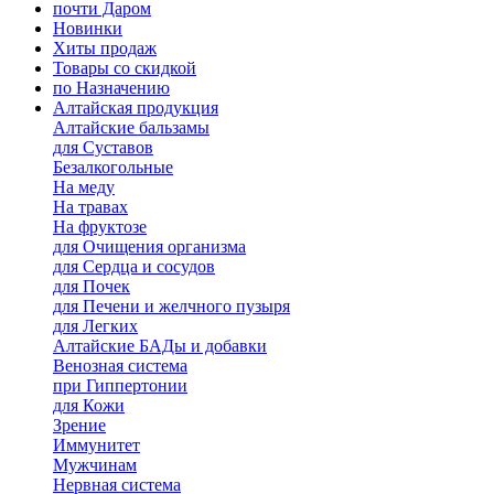
почти Даром
Новинки
Хиты продаж
Товары со скидкой
по Назначению
Алтайская продукция
Алтайские бальзамы
для Суставов
Безалкогольные
На меду
На травах
На фруктозе
для Очищения организма
для Сердца и сосудов
для Почек
для Печени и желчного пузыря
для Легких
Алтайские БАДы и добавки
Венозная система
при Гиппертонии
для Кожи
Зрение
Иммунитет
Мужчинам
Нервная система