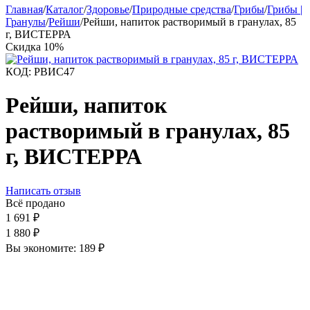
Главная
/
Каталог
/
Здоровье
/
Природные средства
/
Грибы
/
Грибы |
Гранулы
/
Рейши
/
Рейши, напиток растворимый в гранулах, 85
г, ВИСТЕРРА
Скидка
10%
КОД:
РВИС47
Рейши, напиток
растворимый в гранулах, 85
г, ВИСТЕРРА
Написать отзыв
Всё продано
1 691
₽
1 880
₽
Вы экономите:
189
₽