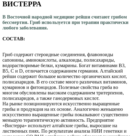
ВИСТЕРРА
В Восточной народной медицине рейши считают грибом
бессмертия. Гриб используется при терапии практически
любого заболевания.
СОСТАВ:
Гриб содержит стероидные соединения, флавоноиды
сапонины, аминокислоты, алкалоиды, полисахариды,
водорастворимые белки, кумарины. Богат витаминами В3,
В5, С и D, отличается содержанием германия. Алтайский
рейши содержит большое количество органических кислот,
полисахаридов. В его составе много различных витаминов,
кумаринов и фитонцидов. Полезные свойства гриба во
многом обусловлены высоким содержанием тритерпенов,
полисахаридов, а также ганодермовых кислот.
На рынке позиционируются искусственно выращенные
грибы и продукция на их основе. Аналогично женьшеню
искусственно выращенные грибы показывают существенно
меньшую терапевтическую активность. Предприятие
«Вистерра» использует алтайские грибы, выросшие на
лиственных пнях. По результатам анализа НИИ генетики и