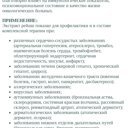
благотворно влияет на иммунологические показатели,
психоэмоциональное состояние и качество жизни
онкологических больных.
ПРИМЕНЕНИЕ:
Экстракт рейши показан для профилактики и в составе
комплексной терапии при:
различных сердечно-сосудистых заболеваниях
(артериальная гипертензия, атеросклероз, тромбоз,
ишемическая болезнь сердца, тромбофлебит,
облитерирующий эндартериит, сердечная
недостаточность, инсульт, инфаркт);
заболеваниях печени (жировой гепатоз, хронический
гепатит, цирроз);
заболеваниях желудочно-кишечного тракта (язвенная
болезнь, гастрит, колит, панкреатит, дисбактериоз);
аллергических заболеваниях;
вирусных заболеваниях;
аутоиммунных заболеваниях (бронхиальная астма,
склеродермия, системная красная волчанка, рассеянный
склероз, ревматоидный артрит, атопический дерматит);
дерматологических заболеваниях (атопический
дерматит, псориаз);
заболеваниях нижних отделов дыхательных путей
(бронхиальная астма, бронхит, пневмония);