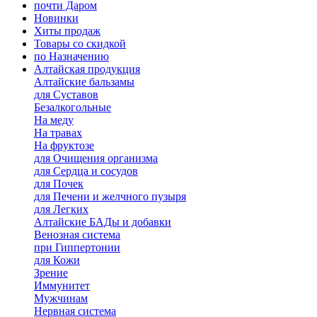
почти Даром
Новинки
Хиты продаж
Товары со скидкой
по Назначению
Алтайская продукция
Алтайские бальзамы
для Суставов
Безалкогольные
На меду
На травах
На фруктозе
для Очищения организма
для Сердца и сосудов
для Почек
для Печени и желчного пузыря
для Легких
Алтайские БАДы и добавки
Венозная система
при Гиппертонии
для Кожи
Зрение
Иммунитет
Мужчинам
Нервная система