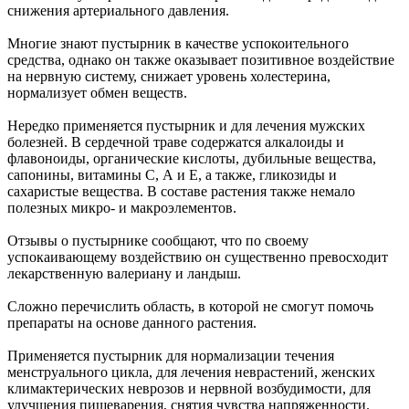
снижения артериального давления.
Многие знают пустырник в качестве успокоительного
средства, однако он также оказывает позитивное воздействие
на нервную систему, снижает уровень холестерина,
нормализует обмен веществ.
Нередко применяется пустырник и для лечения мужских
болезней. В сердечной траве содержатся алкалоиды и
флавоноиды, органические кислоты, дубильные вещества,
сапонины, витамины С, А и Е, а также, гликозиды и
сахаристые вещества. В составе растения также немало
полезных микро- и макроэлементов.
Отзывы о пустырнике сообщают, что по своему
успокаивающему воздействию он существенно превосходит
лекарственную валериану и ландыш.
Сложно перечислить область, в которой не смогут помочь
препараты на основе данного растения.
Применяется пустырник для нормализации течения
менструального цикла, для лечения неврастений, женских
климактерических неврозов и нервной возбудимости, для
улучшения пищеварения, снятия чувства напряженности.