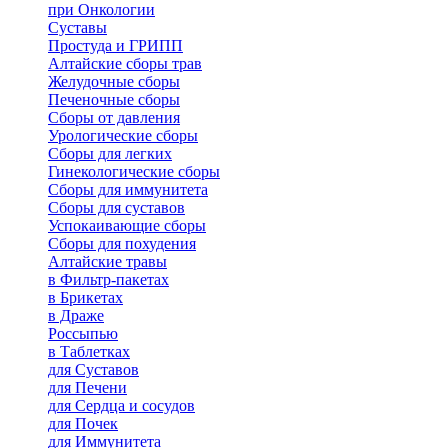
при Онкологии
Суставы
Простуда и ГРИПП
Алтайские сборы трав
Желудочные сборы
Печеночные сборы
Сборы от давления
Урологические сборы
Сборы для легких
Гинекологические сборы
Сборы для иммунитета
Сборы для суставов
Успокаивающие сборы
Сборы для похудения
Алтайские травы
в Фильтр-пакетах
в Брикетах
в Драже
Россыпью
в Таблетках
для Cуставов
для Печени
для Сердца и сосудов
для Почек
для Иммунитета