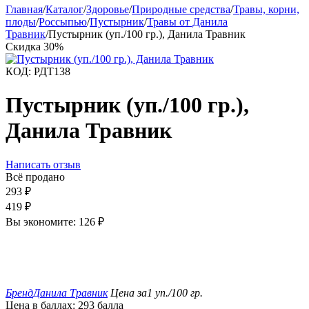
Главная
/
Каталог
/
Здоровье
/
Природные средства
/
Травы, корни,
плоды
/
Россыпью
/
Пустырник
/
Травы от Данила
Травник
/
Пустырник (уп./100 гр.), Данила Травник
Скидка
30%
КОД:
РДТ138
Пустырник (уп./100 гр.),
Данила Травник
Написать отзыв
Всё продано
293
₽
419
₽
Вы экономите:
126
₽
Бренд
Данила Травник
Цена за
1 уп./100 гр.
Цена в баллах:
293 балла