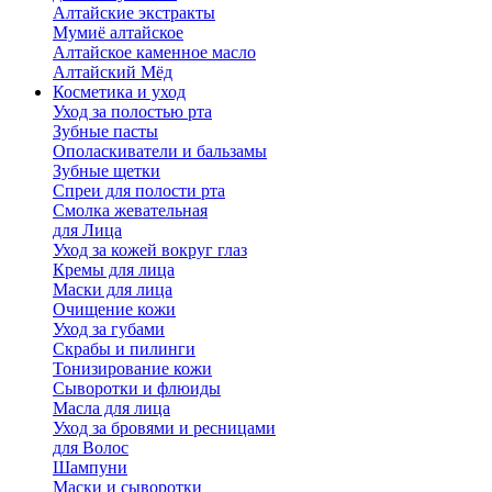
Алтайские экстракты
Мумиё алтайское
Алтайское каменное масло
Алтайский Мёд
Косметика и уход
Уход за полостью рта
Зубные пасты
Ополаскиватели и бальзамы
Зубные щетки
Спреи для полости рта
Смолка жевательная
для Лица
Уход за кожей вокруг глаз
Кремы для лица
Маски для лица
Очищение кожи
Уход за губами
Скрабы и пилинги
Тонизирование кожи
Сыворотки и флюиды
Масла для лица
Уход за бровями и ресницами
для Волос
Шампуни
Маски и сыворотки