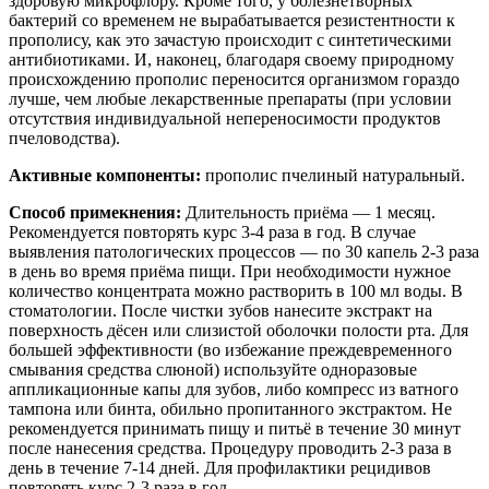
здоровую микрофлору. Кроме того, у болезнетворных
бактерий со временем не вырабатывается резистентности к
прополису, как это зачастую происходит с синтетическими
антибиотиками. И, наконец, благодаря своему природному
происхождению прополис переносится организмом гораздо
лучше, чем любые лекарственные препараты (при условии
отсутствия индивидуальной непереносимости продуктов
пчеловодства).
Активные компоненты:
прополис пчелиный натуральный.
Способ примекнения:
Длительность приёма — 1 месяц.
Рекомендуется повторять курс 3-4 раза в год. В случае
выявления патологических процессов — по 30 капель 2-3 раза
в день во время приёма пищи. При необходимости нужное
количество концентрата можно растворить в 100 мл воды. В
стоматологии. После чистки зубов нанесите экстракт на
поверхность дёсен или слизистой оболочки полости рта. Для
большей эффективности (во избежание преждевременного
смывания средства слюной) используйте одноразовые
аппликационные капы для зубов, либо компресс из ватного
тампона или бинта, обильно пропитанного экстрактом. Не
рекомендуется принимать пищу и питьё в течение 30 минут
после нанесения средства. Процедуру проводить 2-3 раза в
день в течение 7-14 дней. Для профилактики рецидивов
повторять курс 2-3 раза в год.