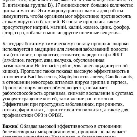
E, витамины группы B), 17 аминокислот, большое количество
цинка и магния. Эти микронутриенты важны для работы
иммунитета, чтобы организм мог эффективно противостоять
атакам вирусов и бактерий. В составе прополиса также
присутствуют натрий, магний, калий, железо, цинк, фосфор,
фтор, сера, кобальт и многие другие полезные вещества.
Благодаря богатому химическому составу прополис широко
используется в медицине для лечения заболеваний полости
рта (гингивит, пародонтит, стоматит, пародонтоз) и ЖКТ
(лямблиоз, гастрит, язва желудка, обусловленная
размножением Helicobacter pylori, язва двенадцадиперстной
кишки). Прополис также показал высокую эффективность в
отношении Bacillus cereus, Staphylococcus aureus, Candida auris,
в отношении некоторых штаммов вируса гриппа и герпеса.
Прополис нормализует обмен веществ, повышает
работоспособность организма, снимает воспаление в суставах,
ускоряет сращение костей, заживление ран и ожогов.
Эффективен при простудных заболеваниях, при ринитах,
отитах, фарингитах, ларингитах и тонзиллитах, а также для
профилактики ОРЗ и ОРВИ.
Важно!
Обладая высокой эффективностью в отношении
болезнетворных микроорганизмов, прополис не нарушает