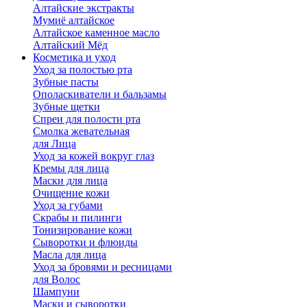
Алтайские экстракты
Мумиё алтайское
Алтайское каменное масло
Алтайский Мёд
Косметика и уход
Уход за полостью рта
Зубные пасты
Ополаскиватели и бальзамы
Зубные щетки
Спреи для полости рта
Смолка жевательная
для Лица
Уход за кожей вокруг глаз
Кремы для лица
Маски для лица
Очищение кожи
Уход за губами
Скрабы и пилинги
Тонизирование кожи
Сыворотки и флюиды
Масла для лица
Уход за бровями и ресницами
для Волос
Шампуни
Маски и сыворотки