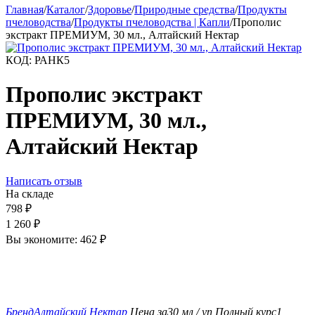
Главная
/
Каталог
/
Здоровье
/
Природные средства
/
Продукты
пчеловодства
/
Продукты пчеловодства | Капли
/
Прополис
экстракт ПРЕМИУМ, 30 мл., Алтайский Нектар
КОД:
РАНК5
Прополис экстракт
ПРЕМИУМ, 30 мл.,
Алтайский Нектар
Написать отзыв
На складе
798
₽
1 260
₽
Вы экономите:
462
₽
Бренд
Алтайский Нектар
Цена за
30 мл / уп
Полный курс
1