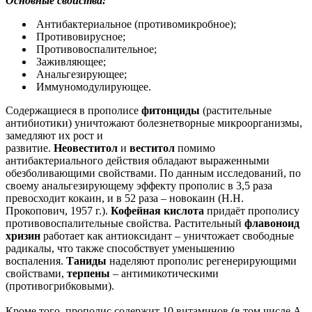
Основные свойства:
Антибактериальное (противомикробное);
Противовирусное;
Противовоспалительное;
Заживляющее;
Анальгезирующее;
Иммуномодулирующее.
Содержащиеся в прополисе
фитонциды
(растительные
антибиотики) уничтожают болезнетворные микроорганизмы,
замедляют их рост и
развитие.
Неовеститол
и
веститол
помимо
антибактериального действия обладают выраженными
обезболивающими свойствами. По данным исследований, по
своему анальгезирующему эффекту прополис в 3,5 раза
превосходит кокаин, и в 52 раза – новокаин (Н.Н.
Прокопович, 1957 г.).
Кофейная кислота
придаёт прополису
противовоспалительные свойства. Растительный
флавоноид
хризин
работает как антиоксидант – уничтожает свободные
радикалы, что также способствует уменьшению
воспаления.
Таниды
наделяют прополис регенерирующими
свойствами,
терпены
– антимикотическими
(противогрибковыми).
Кроме того, прополис содержит 10 витаминов (в том числе A,