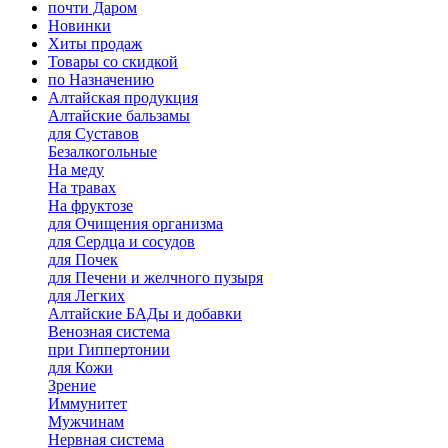
почти Даром
Новинки
Хиты продаж
Товары со скидкой
по Назначению
Алтайская продукция
Алтайские бальзамы
для Суставов
Безалкогольные
На меду
На травах
На фруктозе
для Очищения организма
для Сердца и сосудов
для Почек
для Печени и желчного пузыря
для Легких
Алтайские БАДы и добавки
Венозная система
при Гиппертонии
для Кожи
Зрение
Иммунитет
Мужчинам
Нервная система