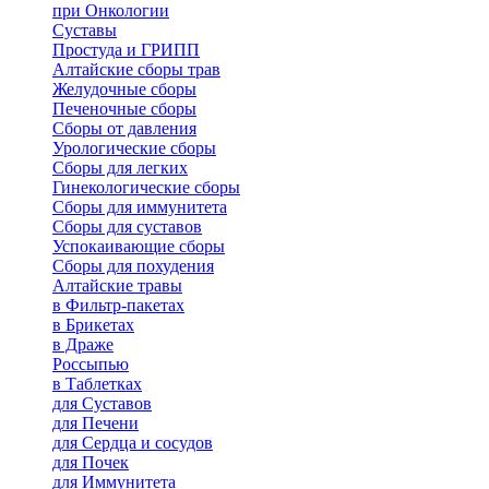
при Онкологии
Суставы
Простуда и ГРИПП
Алтайские сборы трав
Желудочные сборы
Печеночные сборы
Сборы от давления
Урологические сборы
Сборы для легких
Гинекологические сборы
Сборы для иммунитета
Сборы для суставов
Успокаивающие сборы
Сборы для похудения
Алтайские травы
в Фильтр-пакетах
в Брикетах
в Драже
Россыпью
в Таблетках
для Cуставов
для Печени
для Сердца и сосудов
для Почек
для Иммунитета