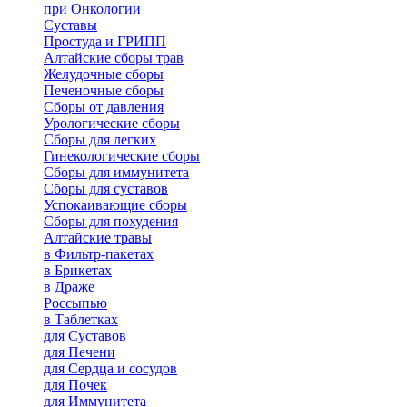
при Онкологии
Суставы
Простуда и ГРИПП
Алтайские сборы трав
Желудочные сборы
Печеночные сборы
Сборы от давления
Урологические сборы
Сборы для легких
Гинекологические сборы
Сборы для иммунитета
Сборы для суставов
Успокаивающие сборы
Сборы для похудения
Алтайские травы
в Фильтр-пакетах
в Брикетах
в Драже
Россыпью
в Таблетках
для Cуставов
для Печени
для Сердца и сосудов
для Почек
для Иммунитета