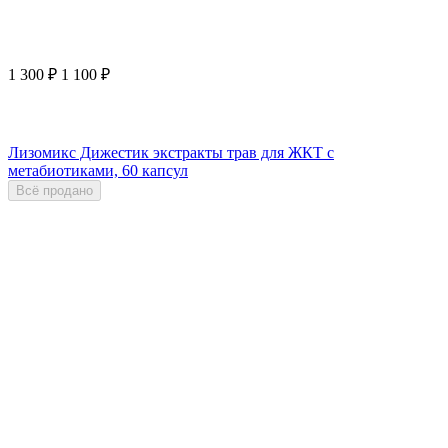
1 300
₽
1 100
₽
Лизомикс Дижестик экстракты трав для ЖКТ с
метабиотиками, 60 капсул
Всё продано