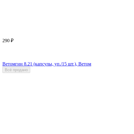
290
₽
Ветомгин 8.21 (капсулы, уп./15 шт.), Ветом
Всё продано