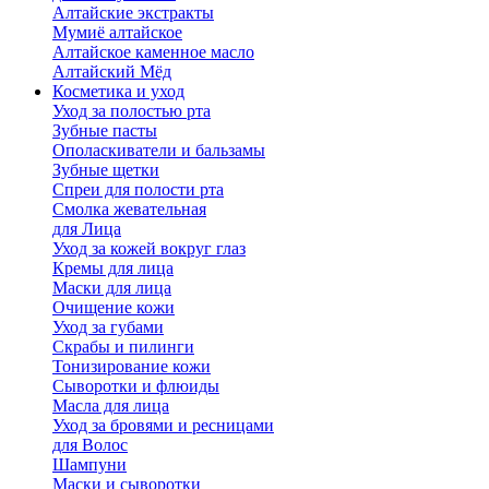
Алтайские экстракты
Мумиё алтайское
Алтайское каменное масло
Алтайский Мёд
Косметика и уход
Уход за полостью рта
Зубные пасты
Ополаскиватели и бальзамы
Зубные щетки
Спреи для полости рта
Смолка жевательная
для Лица
Уход за кожей вокруг глаз
Кремы для лица
Маски для лица
Очищение кожи
Уход за губами
Скрабы и пилинги
Тонизирование кожи
Сыворотки и флюиды
Масла для лица
Уход за бровями и ресницами
для Волос
Шампуни
Маски и сыворотки