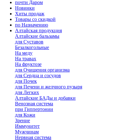
почти Даром
Новинки
Хиты продаж
Товары со скидкой
по Назначению
Алтайская продукция
Алтайские бальзамы
для Суставов
Безалкогольные
На меду
На травах
На фруктозе
для Очищения организма
для Сердца и сосудов
для Почек
для Печени и желчного пузыря
для Легких
Алтайские БАДы и добавки
Венозная система
при Гиппертонии
для Кожи
Зрение
Иммунитет
Мужчинам
Нервная система