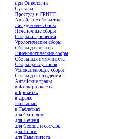
при Онкологии
Суставы
Простуда и ГРИПП
Алтайские сборы трав
Желудочные сборы
Печеночные сборы
Сборы от давления
Урологические сборы
Сборы для легких
Гинекологические сборы
Сборы для иммунитета
Сборы для суставов
Успокаивающие сборы
Сборы для похудения
Алтайские травы
в Фильтр-пакетах
в Брикетах
в Драже
Россыпью
в Таблетках
для Cуставов
для Печени
для Сердца и сосудов
для Почек
для Иммунитета