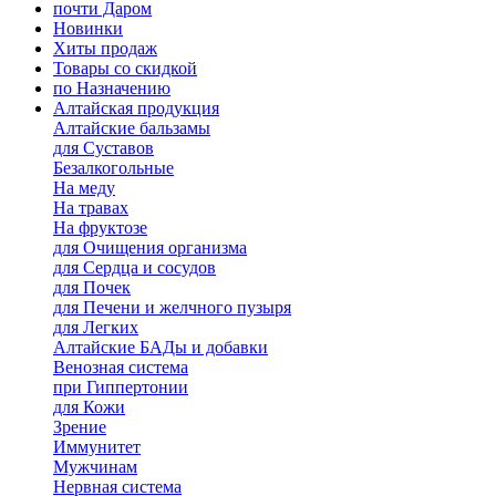
почти Даром
Новинки
Хиты продаж
Товары со скидкой
по Назначению
Алтайская продукция
Алтайские бальзамы
для Суставов
Безалкогольные
На меду
На травах
На фруктозе
для Очищения организма
для Сердца и сосудов
для Почек
для Печени и желчного пузыря
для Легких
Алтайские БАДы и добавки
Венозная система
при Гиппертонии
для Кожи
Зрение
Иммунитет
Мужчинам
Нервная система