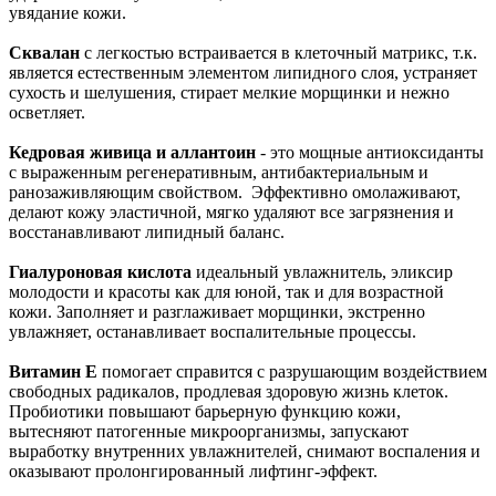
увядание кожи.
Сквалан
с легкостью встраивается в клеточный матрикс, т.к.
является естественным элементом липидного слоя, устраняет
сухость и шелушения, стирает мелкие морщинки и нежно
осветляет.
Кедровая живица и аллантоин
- это мощные антиоксиданты
с выраженным регенеративным, антибактериальным и
ранозаживляющим свойством. Эффективно омолаживают,
делают кожу эластичной, мягко удаляют все загрязнения и
восстанавливают липидный баланс.
Гиалуроновая кислота
идеальный увлажнитель, эликсир
молодости и красоты как для юной, так и для возрастной
кожи. Заполняет и разглаживает морщинки, экстренно
увлажняет, останавливает воспалительные процессы.
Витамин Е
помогает справится с разрушающим воздействием
свободных радикалов, продлевая здоровую жизнь клеток.
Пробиотики повышают барьерную функцию кожи,
вытесняют патогенные микроорганизмы, запускают
выработку внутренних увлажнителей, снимают воспаления и
оказывают пролонгированный лифтинг-эффект.