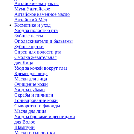
Алтайские экстракты
Мумиё алтайское
Алтайское каменное масло
Алтайский Мёд
Косметика и уход
Уход за полостью рта
Зубные пасты
Ополаскиватели и бальзамы
Зубные щетки
Спреи для полости рта
Смолка жевательная
для Лица
Уход за кожей вокруг глаз
Кремы для лица
Маски для лица
Очищение кожи
Уход за губами
Скрабы и пилинги
Тонизирование кожи
Сыворотки и флюиды
Масла для лица
Уход за бровями и ресницами
для Волос
Шампуни
Маски и сыворотки