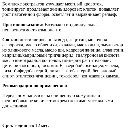
Комплекс экстрактов улучшает местный кровоток,
тонизирует, продлевает жизнь здоровых клеток, подавляет
рост патогенной флоры, осветляет и выравнивает рельеф.
Противопоказания:
Возможна индивидуальная
непереносимость компонентов.
Состав:
дистиллированная вода, лецитин, молочная
сыворотка, масло облепихи, сквалан, масло льна, эмульгатор
из оливкового масла, масло ши, кедровая живица, аллантоин,
каприлик/каприловый триглицерид, гиалуроновая кислота,
масло виноградной косточки, глицерин растительный,
цетиарил октаноат, витамин Е, зверобой, эхинацея, череда,
лизат бифидобактерий, лизат лактобактерий, бензиловый
спирт, этилгексилглицерин, токоферол, конжаковая камедь.
Рекомендации по применению:
Перед сном нанесите на очищенную кожу лица и
шеи
небольшое количество крема легкими массажными
движениями.
Срок годности:
12 мес.