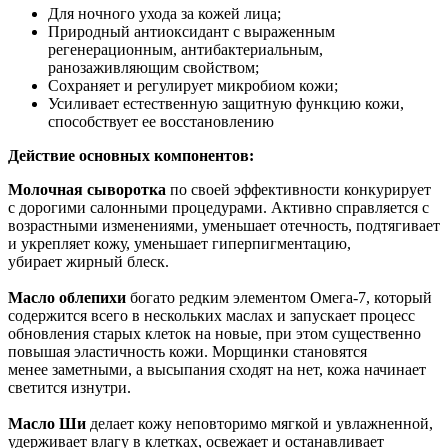
Для ночного ухода за кожей лица;
Природный антиоксидант с выраженным
регенерационным, антибактериальным,
ранозаживляющим свойством;
Сохраняет и регулирует микробиом кожи;
Усиливает естественную защитную функцию кожи,
способствует ее восстановлению
Действие основных компонентов:
Молочная сыворотка
по своей эффективности конкурирует
с дорогими салонными процедурами. Активно справляется с
возрастными изменениями, уменьшает отечность, подтягивает
и укрепляет кожу, уменьшает гиперпигментацию,
убирает жирный блеск.
Масло облепихи
богато редким элементом Омега-7, который
содержится всего в нескольких маслах и запускает процесс
обновления старых клеток на новые, при этом существенно
повышая эластичность кожи. Морщинки становятся
менее заметными, а высыпания сходят на нет, кожа начинает
светится изнутри.
Масло Ши
делает кожу неповторимо мягкой и увлажненной,
удерживает влагу в клетках, освежает и останавливает