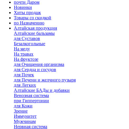
почти Даром
Новинки
Хиты продаж
Товары со скидкой
по Назначению
Алтайская продукция
Алтайские бальзамы
для Суставов
Безалкогольные
На меду
На травах
На фруктозе
для Очищения организма
для Сердца и сосудов
для Почек
для Печени и желчного пузыря
для Легких
Алтайские БАДы и добавки
Венозная система
при Гиппертонии
для Кожи
Зрение
Иммунитет
Мужчинам
Нервная система