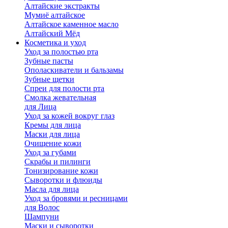
Алтайские экстракты
Мумиё алтайское
Алтайское каменное масло
Алтайский Мёд
Косметика и уход
Уход за полостью рта
Зубные пасты
Ополаскиватели и бальзамы
Зубные щетки
Спреи для полости рта
Смолка жевательная
для Лица
Уход за кожей вокруг глаз
Кремы для лица
Маски для лица
Очищение кожи
Уход за губами
Скрабы и пилинги
Тонизирование кожи
Сыворотки и флюиды
Масла для лица
Уход за бровями и ресницами
для Волос
Шампуни
Маски и сыворотки