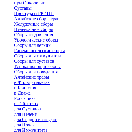
при Онкологии
Суставы
Простуда и ГРИПП
Алтайские сборы трав
Желудочные сборы
Печеночные сборы
Сборы от давления
Урологические сборы
Сборы для легких
Гинекологические сборы
Сборы для иммунитета
Сборы для суставов
Успокаивающие сборы
Сборы для похудения
Алтайские травы
в Фильтр-пакетах
в Брикетах
в Драже
Россыпью
в Таблетках
для Cуставов
для Печени
для Сердца и сосудов
для Почек
для Иммунитета