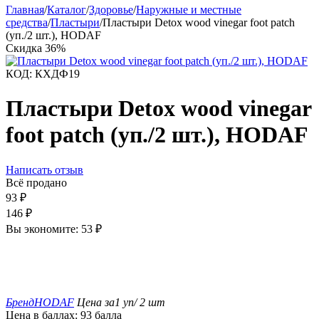
Главная
/
Каталог
/
Здоровье
/
Наружные и местные
средства
/
Пластыри
/
Пластыри Detox wood vinegar foot patch
(уп./2 шт.), HODAF
Скидка
36%
КОД:
КХДФ19
Пластыри Detox wood vinegar
foot patch (уп./2 шт.), HODAF
Написать отзыв
Всё продано
93
₽
146
₽
Вы экономите:
53
₽
Бренд
HODAF
Цена за
1 уп/ 2 шт
Цена в баллах:
93 балла