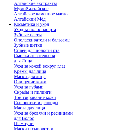
Алтайские экстракты
Мумиё алтайское
Алтайское каменное масло
Алтайский Мёд
Косметика и уход
Уход за полостью рта
Зубные пасты
Ополаскиватели и бальзамы
Зубные щетки
Спреи для полости рта
Смолка жевательная
для Лица
Уход за кожей вокруг глаз
Кремы для лица
Маски для лица
Очищение кожи
Уход за губами
Скрабы и пилинги
Тонизирование кожи
Сыворотки и флюиды
Масла для лица
Уход за бровями и ресницами
для Волос
Шампуни
Маски и сыворотки