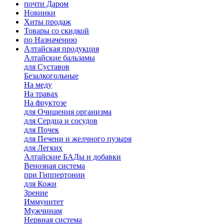
почти Даром
Новинки
Хиты продаж
Товары со скидкой
по Назначению
Алтайская продукция
Алтайские бальзамы
для Суставов
Безалкогольные
На меду
На травах
На фруктозе
для Очищения организма
для Сердца и сосудов
для Почек
для Печени и желчного пузыря
для Легких
Алтайские БАДы и добавки
Венозная система
при Гиппертонии
для Кожи
Зрение
Иммунитет
Мужчинам
Нервная система