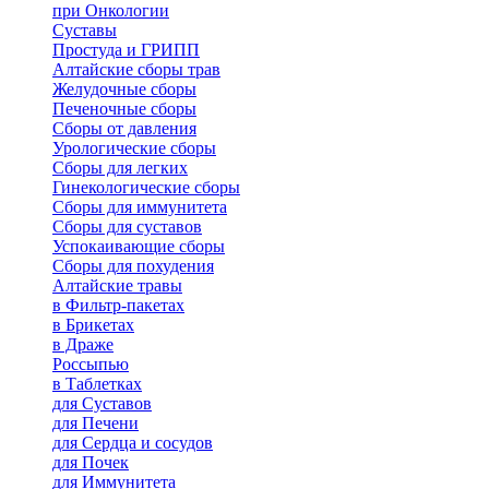
при Онкологии
Суставы
Простуда и ГРИПП
Алтайские сборы трав
Желудочные сборы
Печеночные сборы
Сборы от давления
Урологические сборы
Сборы для легких
Гинекологические сборы
Сборы для иммунитета
Сборы для суставов
Успокаивающие сборы
Сборы для похудения
Алтайские травы
в Фильтр-пакетах
в Брикетах
в Драже
Россыпью
в Таблетках
для Cуставов
для Печени
для Сердца и сосудов
для Почек
для Иммунитета