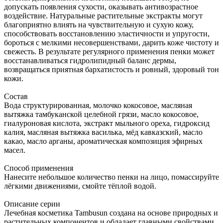
допускать появления сухости, оказывать антивозрастное
воздействие. Натуральные растительные экстракты могут
благоприятно влиять на чувствительную и сухую кожу,
способствовать восстановлению эластичности и упругости,
бороться с мелкими несовершенствами, дарить коже чистоту и
свежесть. В результате регулярного применения пенки может
восстанавливаться гидролипидный баланс дермы,
возвращаться приятная бархатистость и ровный, здоровый тон
кожи.
Состав
Вода структурированная, молочко кокосовое, масляная
вытяжка тамбуканской целебной грязи, масло кокосовое,
гиалуроновая кислота, экстракт мыльного ореха, гидроксид
калия, масляная вытяжка василька, мёд кавказский, масло
какао, масло арганы, ароматическая композиция эфирных
масел.
Способ применения
Нанесите небольшое количество пенки на лицо, помассируйте
лёгкими движениями, смойте тёплой водой.
Описание серии
Лечебная косметика Tambusun создана на основе природных и
растительных компонентов и обладает главными свойствами