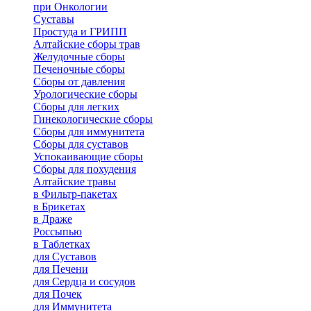
при Онкологии
Суставы
Простуда и ГРИПП
Алтайские сборы трав
Желудочные сборы
Печеночные сборы
Сборы от давления
Урологические сборы
Сборы для легких
Гинекологические сборы
Сборы для иммунитета
Сборы для суставов
Успокаивающие сборы
Сборы для похудения
Алтайские травы
в Фильтр-пакетах
в Брикетах
в Драже
Россыпью
в Таблетках
для Cуставов
для Печени
для Сердца и сосудов
для Почек
для Иммунитета