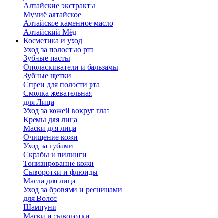
Алтайские экстракты
Мумиё алтайское
Алтайское каменное масло
Алтайский Мёд
Косметика и уход
Уход за полостью рта
Зубные пасты
Ополаскиватели и бальзамы
Зубные щетки
Спреи для полости рта
Смолка жевательная
для Лица
Уход за кожей вокруг глаз
Кремы для лица
Маски для лица
Очищение кожи
Уход за губами
Скрабы и пилинги
Тонизирование кожи
Сыворотки и флюиды
Масла для лица
Уход за бровями и ресницами
для Волос
Шампуни
Маски и сыворотки