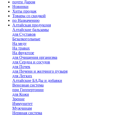
почти Даром
Новинки
Хиты продаж
Товары со скидкой
по Назначению
Алтайская продукция
Алтайские бальзамы
для Суставов
Безалкогольные
На меду
На травах
На фруктозе
для Очищения организма
для Сердца и сосудов
для Почек
для Печени и желчного пузыря
для Легких
Алтайские БАДы и добавки
Венозная система
при Гиппертонии
для Кожи
Зрение
Иммунитет
Мужчинам
Нервная система