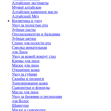
Алтайские экстракты
Мумиё алтайское
Алтайское каменное масло
Алтайский Мёд
Косметика и уход
Уход за полостью рта
Зубные пасты
Ополаскиватели и бальзамы
Зубные щетки
Спреи для полости рта
Смолка жевательная
для Лица
Уход за кожей вокруг глаз
Кремы для лица
Маски для лица
Очищение кожи
Уход за губами
Скрабы и пилинги
Тонизирование кожи
Сыворотки и флюиды
Масла для лица
Уход за бровями и ресницами
для Волос
Шампуни
Маски и сыворотки