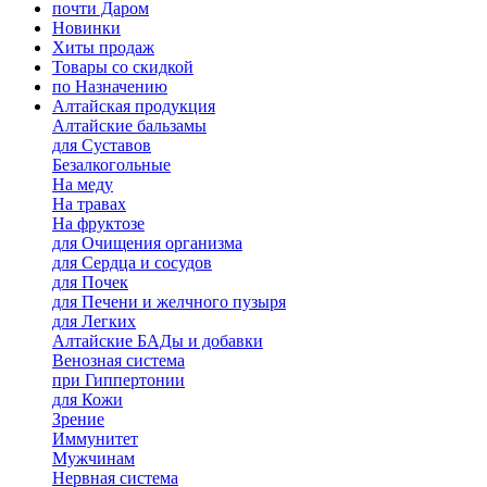
почти Даром
Новинки
Хиты продаж
Товары со скидкой
по Назначению
Алтайская продукция
Алтайские бальзамы
для Суставов
Безалкогольные
На меду
На травах
На фруктозе
для Очищения организма
для Сердца и сосудов
для Почек
для Печени и желчного пузыря
для Легких
Алтайские БАДы и добавки
Венозная система
при Гиппертонии
для Кожи
Зрение
Иммунитет
Мужчинам
Нервная система