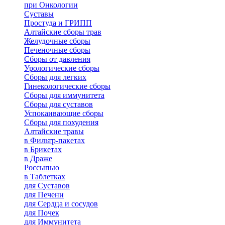
при Онкологии
Суставы
Простуда и ГРИПП
Алтайские сборы трав
Желудочные сборы
Печеночные сборы
Сборы от давления
Урологические сборы
Сборы для легких
Гинекологические сборы
Сборы для иммунитета
Сборы для суставов
Успокаивающие сборы
Сборы для похудения
Алтайские травы
в Фильтр-пакетах
в Брикетах
в Драже
Россыпью
в Таблетках
для Cуставов
для Печени
для Сердца и сосудов
для Почек
для Иммунитета