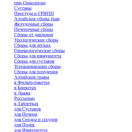
при Онкологии
Суставы
Простуда и ГРИПП
Алтайские сборы трав
Желудочные сборы
Печеночные сборы
Сборы от давления
Урологические сборы
Сборы для легких
Гинекологические сборы
Сборы для иммунитета
Сборы для суставов
Успокаивающие сборы
Сборы для похудения
Алтайские травы
в Фильтр-пакетах
в Брикетах
в Драже
Россыпью
в Таблетках
для Cуставов
для Печени
для Сердца и сосудов
для Почек
для Иммунитета