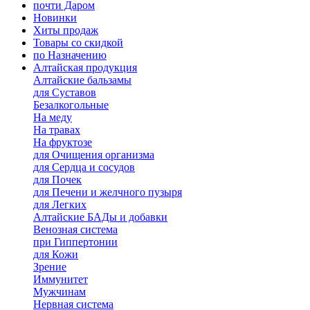
почти Даром
Новинки
Хиты продаж
Товары со скидкой
по Назначению
Алтайская продукция
Алтайские бальзамы
для Суставов
Безалкогольные
На меду
На травах
На фруктозе
для Очищения организма
для Сердца и сосудов
для Почек
для Печени и желчного пузыря
для Легких
Алтайские БАДы и добавки
Венозная система
при Гиппертонии
для Кожи
Зрение
Иммунитет
Мужчинам
Нервная система