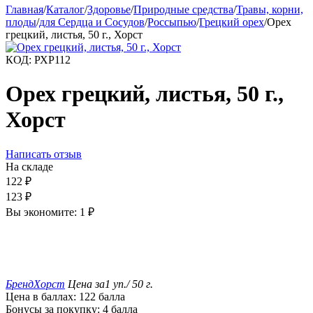
Главная
/
Каталог
/
Здоровье
/
Природные средства
/
Травы, корни,
плоды
/
для Сердца и Сосудов
/
Россыпью
/
Грецкий орех
/
Орех
грецкий, листья, 50 г., Хорст
КОД:
РХР112
Орех грецкий, листья, 50 г.,
Хорст
Написать отзыв
На складе
122
₽
123
₽
Вы экономите:
1
₽
Бренд
Хорст
Цена за
1 уп./ 50 г.
Цена в баллах:
122 балла
Бонусы за покупку:
4 балла