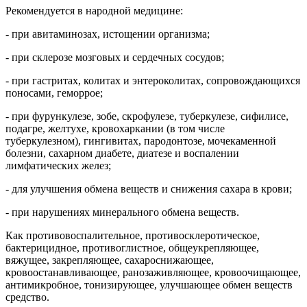
Рекомендуется в народной медицине:
- при авитаминозах, истощении организма;
- при склерозе мозговых и сердечных сосудов;
- при гастритах, колитах и энтероколитах, сопровождающихся
поносами, геморрое;
- при фурункулезе, зобе, скрофулезе, туберкулезе, сифилисе,
подагре, желтухе, кровохаркании (в том числе
туберкулезном), гингивитах, пародонтозе, мочекаменной
болезни, сахарном диабете, диатезе и воспалении
лимфатических желез;
- для улучшения обмена веществ и снижения сахара в крови;
- при нарушениях минерального обмена веществ.
Как противовоспалительное, противосклеротическое,
бактерицидное, противоглистное, общеукрепляющее,
вяжущее, закрепляющее, сахароснижающее,
кровоостанавливающее, ранозаживляющее, кровоочищающее,
антимикробное, тонизирующее, улучшающее обмен веществ
средство.