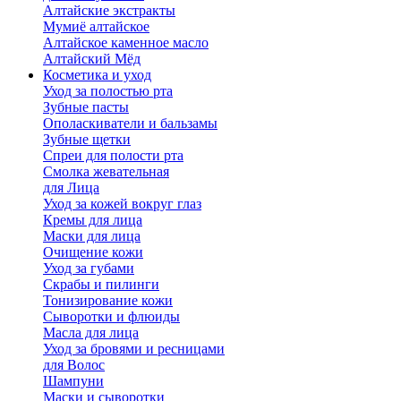
Алтайские экстракты
Мумиё алтайское
Алтайское каменное масло
Алтайский Мёд
Косметика и уход
Уход за полостью рта
Зубные пасты
Ополаскиватели и бальзамы
Зубные щетки
Спреи для полости рта
Смолка жевательная
для Лица
Уход за кожей вокруг глаз
Кремы для лица
Маски для лица
Очищение кожи
Уход за губами
Скрабы и пилинги
Тонизирование кожи
Сыворотки и флюиды
Масла для лица
Уход за бровями и ресницами
для Волос
Шампуни
Маски и сыворотки