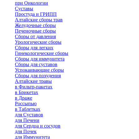
при Онкологии
Суставы
Простуда и ГРИПП
Алтайские сборы трав
Желудочные сборы
Печеночные сборы
Сборы от давления
Урологические сборы
Сборы для легких
Гинекологические сборы
Сборы для иммунитета
Сборы для суставов
Успокаивающие сборы
Сборы для похудения
Алтайские травы
в Фильтр-пакетах
в Брикетах
в Драже
Россыпью
в Таблетках
для Cуставов
для Печени
для Сердца и сосудов
для Почек
для Иммунитета