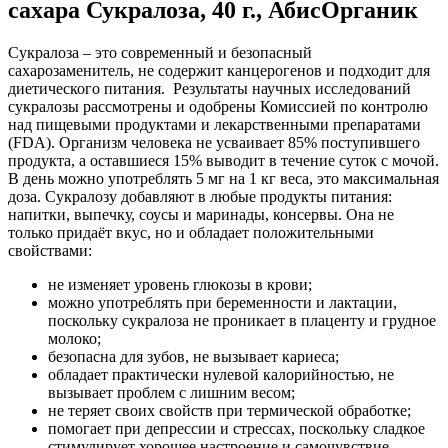
сахара Сукралоза, 40 г., АбисОрганик
Сукралоза – это современный и безопасный
сахарозаменитель, не содержит канцерогенов и подходит для
диетического питания. Результаты научных исследований
сукралозы рассмотрены и одобрены Комиссией по контролю
над пищевыми продуктами и лекарственными препаратами
(FDA). Организм человека не усваивает 85% поступившего
продукта, а оставшиеся 15% выводит в течение суток с мочой.
В день можно употреблять 5 мг на 1 кг веса, это максимальная
доза. Сукралозу добавляют в любые продукты питания:
напитки, выпечку, соусы и маринады, консервы. Она не
только придаёт вкус, но и обладает положительными
свойствами:
не изменяет уровень глюкозы в крови;
можно употреблять при беременности и лактации,
поскольку сукралоза не проникает в плаценту и грудное
молоко;
безопасна для зубов, не вызывает кариеса;
обладает практически нулевой калорийностью, не
вызывает проблем с лишним весом;
не теряет своих свойств при термической обработке;
помогает при депрессии и стрессах, поскольку сладкое
стимулирует хорошее настроение и самочувствие.