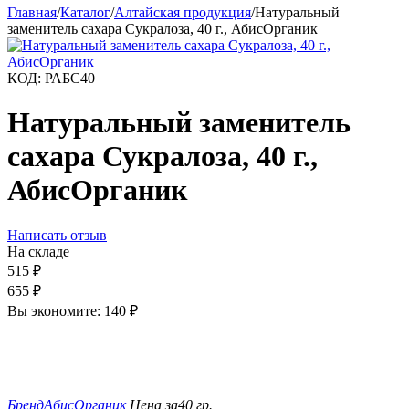
Главная
/
Каталог
/
Алтайская продукция
/
Натуральный
заменитель сахара Сукралоза, 40 г., АбисОрганик
КОД:
РАБС40
Натуральный заменитель
сахара Сукралоза, 40 г.,
АбисОрганик
Написать отзыв
На складе
515
₽
655
₽
Вы экономите:
140
₽
Бренд
АбисОрганик
Цена за
40 гр.