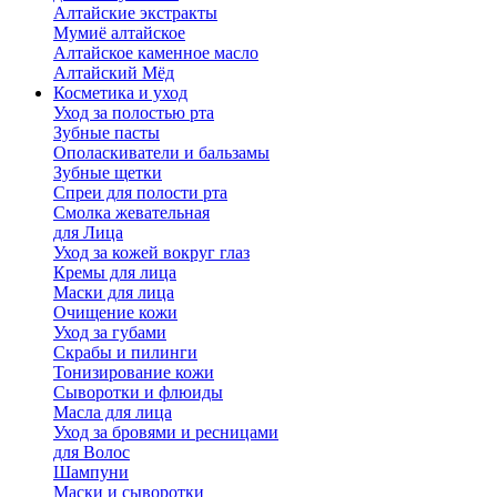
Алтайские экстракты
Мумиё алтайское
Алтайское каменное масло
Алтайский Мёд
Косметика и уход
Уход за полостью рта
Зубные пасты
Ополаскиватели и бальзамы
Зубные щетки
Спреи для полости рта
Смолка жевательная
для Лица
Уход за кожей вокруг глаз
Кремы для лица
Маски для лица
Очищение кожи
Уход за губами
Скрабы и пилинги
Тонизирование кожи
Сыворотки и флюиды
Масла для лица
Уход за бровями и ресницами
для Волос
Шампуни
Маски и сыворотки