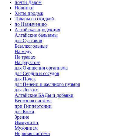
почти Даром
Новинки
Хиты продаж
Товары со скидкой
по Назначению
Алтайская продукция
Алтайские бальзамы
для Суставов
Безалкогольные
На меду
На травах
На фруктозе
для Очищения организма
для Сердца и сосудов
для Почек
для Печени и желчного пузыря
для Легких
Алтайские БАДы и добавки
Венозная система
при Гиппертонии
для Кожи
Зрение
Иммунитет
Мужчинам
Нервная система