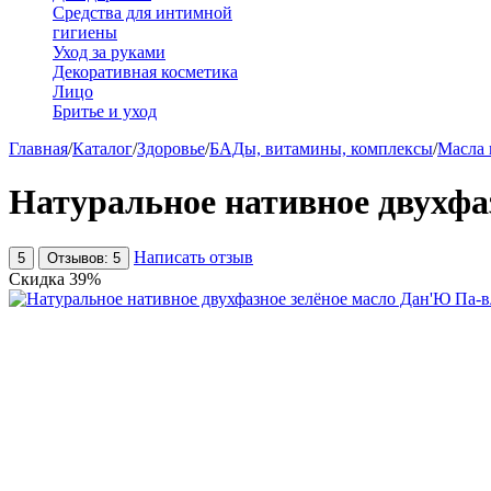
Средства для интимной
гигиены
Уход за руками
Декоративная косметика
Лицо
Бритье и уход
Главная
/
Каталог
/
Здоровье
/
БАДы, витамины, комплексы
/
Масла
Натуральное нативное двухфа
Написать отзыв
5
Отзывов: 5
Скидка
39%