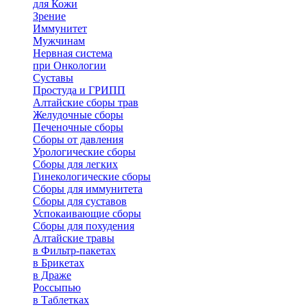
для Кожи
Зрение
Иммунитет
Мужчинам
Нервная система
при Онкологии
Суставы
Простуда и ГРИПП
Алтайские сборы трав
Желудочные сборы
Печеночные сборы
Сборы от давления
Урологические сборы
Сборы для легких
Гинекологические сборы
Сборы для иммунитета
Сборы для суставов
Успокаивающие сборы
Сборы для похудения
Алтайские травы
в Фильтр-пакетах
в Брикетах
в Драже
Россыпью
в Таблетках