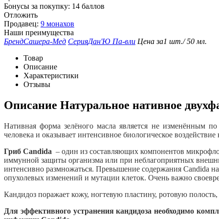
Бонусы за покупку:
14 баллов
Отложить
Продавец:
9 монахов
Наши преимущества
Бренд
Сашера-Мед
Серия
Дан'Ю Па-вли
Цена за
1 шт./ 50 мл.
Товар
Описание
Характеристики
Отзывы
Описание
Натуральное нативное двухфа
Нативная форма зелёного масла является не изменённым по
человека и оказывает интенсивное биологическое воздействи
Гриб Candida
– один из составляющих компонентов микрофлор
иммунной защиты организма или при неблагоприятных внешних 
интенсивно размножаться. Превышение содержания Candida на 
опухолевых изменений и мутации клеток. Очень важно своевре
Кандидоз поражает кожу, ногтевую пластину, ротовую полост
Для эффективного устранения кандидоза необходимо компл