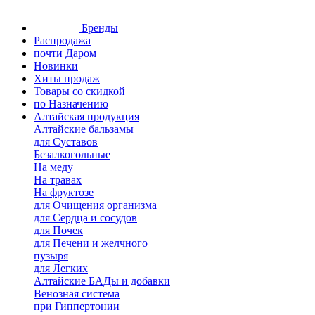
Бренды
Распродажа
почти Даром
Новинки
Хиты продаж
Товары со скидкой
по Назначению
Алтайская продукция
Алтайские бальзамы
для Суставов
Безалкогольные
На меду
На травах
На фруктозе
для Очищения организма
для Сердца и сосудов
для Почек
для Печени и желчного
пузыря
для Легких
Алтайские БАДы и добавки
Венозная система
при Гиппертонии