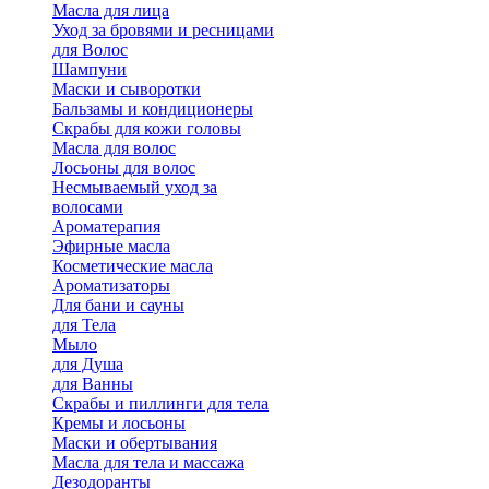
Масла для лица
Уход за бровями и ресницами
для Волос
Шампуни
Маски и сыворотки
Бальзамы и кондиционеры
Скрабы для кожи головы
Масла для волос
Лосьоны для волос
Несмываемый уход за
волосами
Ароматерапия
Эфирные масла
Косметические масла
Ароматизаторы
Для бани и сауны
для Тела
Мыло
для Душа
для Ванны
Скрабы и пиллинги для тела
Кремы и лосьоны
Маски и обертывания
Масла для тела и массажа
Дезодоранты