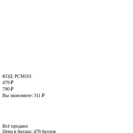
КОД:
РСМ101
479
₽
790
₽
Вы экономите:
311
₽
Всё продано
Цена в баллах:
479 баллов