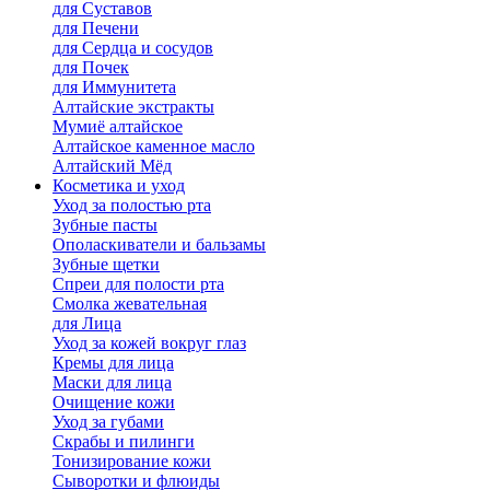
для Cуставов
для Печени
для Сердца и сосудов
для Почек
для Иммунитета
Алтайские экстракты
Мумиё алтайское
Алтайское каменное масло
Алтайский Мёд
Косметика и уход
Уход за полостью рта
Зубные пасты
Ополаскиватели и бальзамы
Зубные щетки
Спреи для полости рта
Смолка жевательная
для Лица
Уход за кожей вокруг глаз
Кремы для лица
Маски для лица
Очищение кожи
Уход за губами
Скрабы и пилинги
Тонизирование кожи
Сыворотки и флюиды