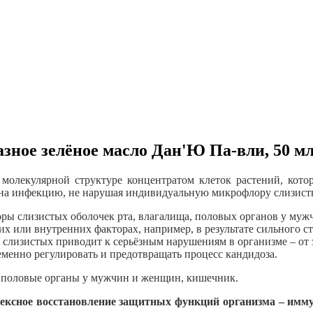
зное зелёное масло Дан'Ю Па-вли, 50 м
 молекулярной структуре концентратом клеток растений, кото
е на инфекцию, не нарушая индивидуальную микрофлору слизист
ы слизистых оболочек рта, влагалища, половых органов у муж
или внутренних факторах, например, в результате сильного ст
слизистых приводит к серьёзным нарушениям в организме – от 
менно регулировать и предотвращать процесс кандидоза.
ь, половые органы у мужчин и женщин, кишечник.
ексное восстановление защитных функций организма – имм