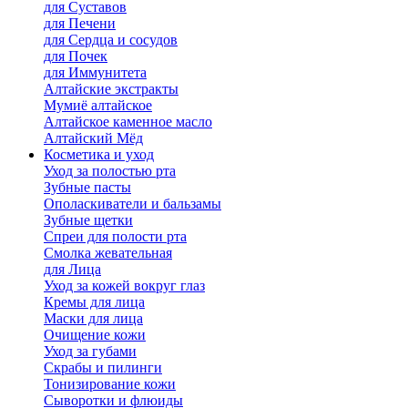
для Cуставов
для Печени
для Сердца и сосудов
для Почек
для Иммунитета
Алтайские экстракты
Мумиё алтайское
Алтайское каменное масло
Алтайский Мёд
Косметика и уход
Уход за полостью рта
Зубные пасты
Ополаскиватели и бальзамы
Зубные щетки
Спреи для полости рта
Смолка жевательная
для Лица
Уход за кожей вокруг глаз
Кремы для лица
Маски для лица
Очищение кожи
Уход за губами
Скрабы и пилинги
Тонизирование кожи
Сыворотки и флюиды