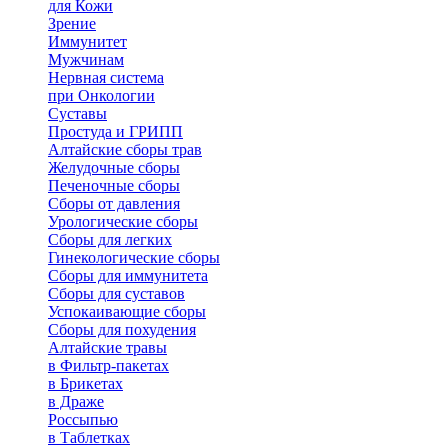
для Кожи
Зрение
Иммунитет
Мужчинам
Нервная система
при Онкологии
Суставы
Простуда и ГРИПП
Алтайские сборы трав
Желудочные сборы
Печеночные сборы
Сборы от давления
Урологические сборы
Сборы для легких
Гинекологические сборы
Сборы для иммунитета
Сборы для суставов
Успокаивающие сборы
Сборы для похудения
Алтайские травы
в Фильтр-пакетах
в Брикетах
в Драже
Россыпью
в Таблетках