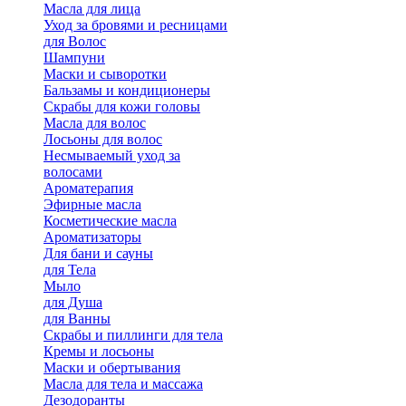
Масла для лица
Уход за бровями и ресницами
для Волос
Шампуни
Маски и сыворотки
Бальзамы и кондиционеры
Скрабы для кожи головы
Масла для волос
Лосьоны для волос
Несмываемый уход за
волосами
Ароматерапия
Эфирные масла
Косметические масла
Ароматизаторы
Для бани и сауны
для Тела
Мыло
для Душа
для Ванны
Скрабы и пиллинги для тела
Кремы и лосьоны
Маски и обертывания
Масла для тела и массажа
Дезодоранты