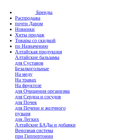
Бренды
Распродажа
почти Даром
Новинки
Хиты продаж
Товары со скидкой
по Назначению
Алтайская продукция
Алтайские бальзамы
для Суставов
Безалкогольные
На меду
На травах
На фруктозе
для Очищения организма
для Сердца и сосудов
для Почек
для Печени и желчного
пузыря
для Легких
Алтайские БАДы и добавки
Венозная система
при Гиппертонии