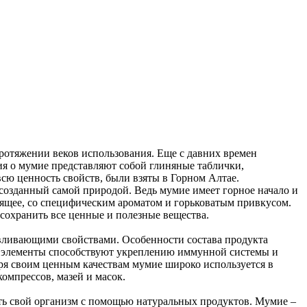
протяжении веков использования. Еще с давних времен
я о мумие представляют собой глиняные таблички,
всю ценность свойств, были взяты в Горном Алтае.
созданный самой природой. Ведь мумие имеет горное начало и
тящее, со специфическим ароматом и горьковатым привкусом.
сохранить все ценные и полезные вещества.
ливающими свойствами. Особенности состава продукта
ые элементы способствуют укреплению иммунной системы и
ря своим ценным качествам мумие широко используется в
омпрессов, мазей и масок.
ть свой организм с помощью натуральных продуктов. Мумие –