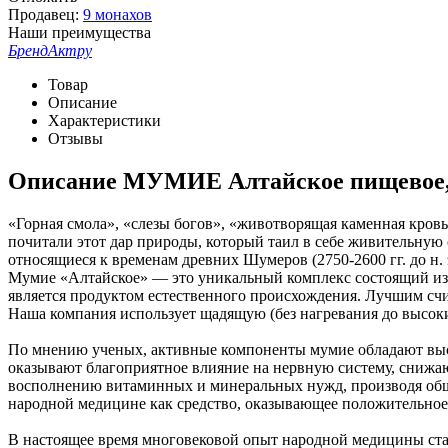
Продавец:
9 монахов
Наши преимущества
Бренд
Актру
Товар
Описание
Характеристики
Отзывы
Описание
МУМИЕ Алтайское пищевое, 
«Горная смола», «слезы богов», «животворящая каменная кровь
почитали этот дар природы, который таил в себе живительную
относящиеся к временам древних Шумеров (2750-2600 гг. до н. 
Мумие «Алтайское» — это уникальный комплекс состоящий из 
является продуктом естественного происхождения. Лучшим счи
Наша компания использует щадящую (без нагревания до высоки
По мнению ученых, активные компоненты мумие обладают выс
оказывают благоприятное влияние на нервную систему, снижа
восполнению витаминных и минеральных нужд, производя обще
народной медицине как средство, оказывающее положительное в
В настоящее время многовековой опыт народной медицины ста