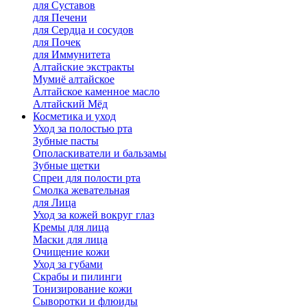
для Cуставов
для Печени
для Сердца и сосудов
для Почек
для Иммунитета
Алтайские экстракты
Мумиё алтайское
Алтайское каменное масло
Алтайский Мёд
Косметика и уход
Уход за полостью рта
Зубные пасты
Ополаскиватели и бальзамы
Зубные щетки
Спреи для полости рта
Смолка жевательная
для Лица
Уход за кожей вокруг глаз
Кремы для лица
Маски для лица
Очищение кожи
Уход за губами
Скрабы и пилинги
Тонизирование кожи
Сыворотки и флюиды