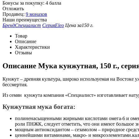
Бонусы за покупку:
4 балла
Отложить
Продавец:
9 монахов
Наши преимущества
Бренд
Специалист
Серия
Eleo
Цена за
150 г.
Товар
Описание
Характеристики
Отзывы
Описание
Мука кунжутная, 150 г., серия
Кунжут – древняя культура, широко используемая на Востоке у
бессмертия.
Из семян кунжута компания «Специалист» изготавливает нату
Кунжутная мука
богата:
полиненасыщенными жирными кислотами омега-6 и омега-
роли ПНЖК, следует отметить, что они имеют большое зн
мощным антиоксидантом – сезамолом – природное средс
ценнейшими витаминами, макро- и микроэлементами.каль