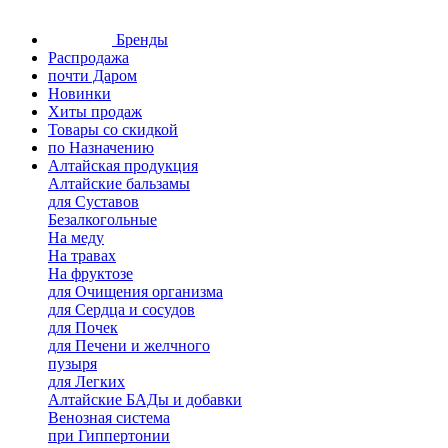
Бренды
Распродажа
почти Даром
Новинки
Хиты продаж
Товары со скидкой
по Назначению
Алтайская продукция
Алтайские бальзамы
для Суставов
Безалкогольные
На меду
На травах
На фруктозе
для Очищения организма
для Сердца и сосудов
для Почек
для Печени и желчного
пузыря
для Легких
Алтайские БАДы и добавки
Венозная система
при Гиппертонии