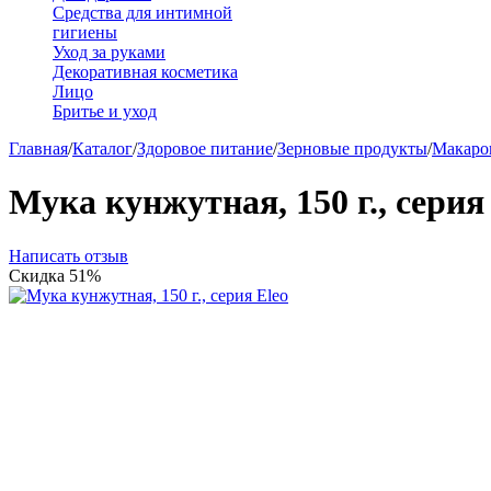
Средства для интимной
гигиены
Уход за руками
Декоративная косметика
Лицо
Бритье и уход
Главная
/
Каталог
/
Здоровое питание
/
Зерновые продукты
/
Макаро
Мука кунжутная, 150 г., серия
Написать отзыв
Скидка
51%