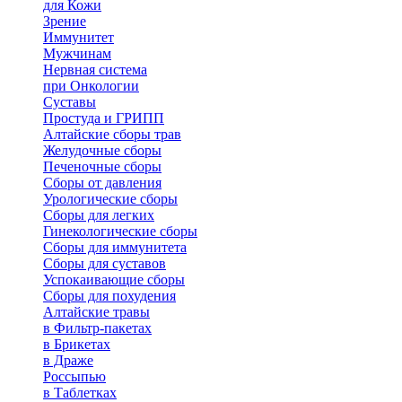
для Кожи
Зрение
Иммунитет
Мужчинам
Нервная система
при Онкологии
Суставы
Простуда и ГРИПП
Алтайские сборы трав
Желудочные сборы
Печеночные сборы
Сборы от давления
Урологические сборы
Сборы для легких
Гинекологические сборы
Сборы для иммунитета
Сборы для суставов
Успокаивающие сборы
Сборы для похудения
Алтайские травы
в Фильтр-пакетах
в Брикетах
в Драже
Россыпью
в Таблетках