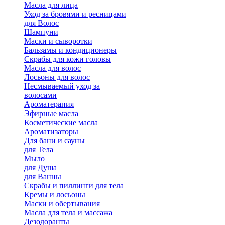
Масла для лица
Уход за бровями и ресницами
для Волос
Шампуни
Маски и сыворотки
Бальзамы и кондиционеры
Скрабы для кожи головы
Масла для волос
Лосьоны для волос
Несмываемый уход за
волосами
Ароматерапия
Эфирные масла
Косметические масла
Ароматизаторы
Для бани и сауны
для Тела
Мыло
для Душа
для Ванны
Скрабы и пиллинги для тела
Кремы и лосьоны
Маски и обертывания
Масла для тела и массажа
Дезодоранты