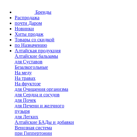
Бренды
Распродажа
почти Даром
Новинки
Хиты продаж
Товары со скидкой
по Назначению
Алтайская продукция
Алтайские бальзамы
для Суставов
Безалкогольные
На меду
На травах
На фруктозе
для Очищения организма
для Сердца и сосудов
для Почек
для Печени и желчного
пузыря
для Легких
Алтайские БАДы и добавки
Венозная система
при Гиппертонии