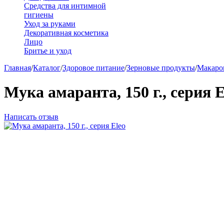
Средства для интимной
гигиены
Уход за руками
Декоративная косметика
Лицо
Бритье и уход
Главная
/
Каталог
/
Здоровое питание
/
Зерновые продукты
/
Макаро
Мука амаранта, 150 г., серия E
Написать отзыв