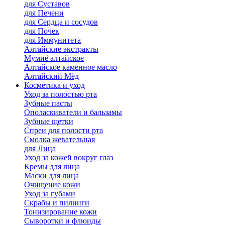
для Cуставов
для Печени
для Сердца и сосудов
для Почек
для Иммунитета
Алтайские экстракты
Мумиё алтайское
Алтайское каменное масло
Алтайский Мёд
Косметика и уход
Уход за полостью рта
Зубные пасты
Ополаскиватели и бальзамы
Зубные щетки
Спреи для полости рта
Смолка жевательная
для Лица
Уход за кожей вокруг глаз
Кремы для лица
Маски для лица
Очищение кожи
Уход за губами
Скрабы и пилинги
Тонизирование кожи
Сыворотки и флюиды