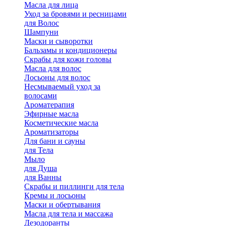
Масла для лица
Уход за бровями и ресницами
для Волос
Шампуни
Маски и сыворотки
Бальзамы и кондиционеры
Скрабы для кожи головы
Масла для волос
Лосьоны для волос
Несмываемый уход за
волосами
Ароматерапия
Эфирные масла
Косметические масла
Ароматизаторы
Для бани и сауны
для Тела
Мыло
для Душа
для Ванны
Скрабы и пиллинги для тела
Кремы и лосьоны
Маски и обертывания
Масла для тела и массажа
Дезодоранты