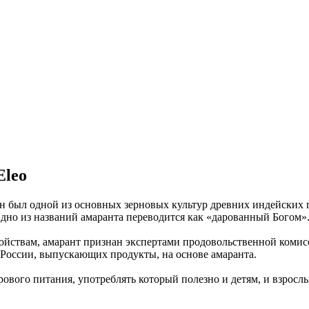
Eleo
н был одной из основных зерновых культур древних индейских п
Одно из названий амаранта переводится как «дарованный Богом»
ойствам, амарант признан экспертами продовольственной коми
 России, выпускающих продукты, на основе амаранта.
ового питания, употреблять который полезно и детям, и взросл