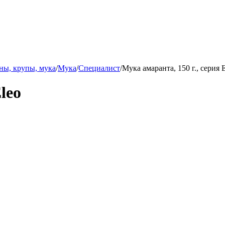
ны, крупы, мука
/
Мука
/
Специалист
/
Мука амаранта, 150 г., серия 
leo