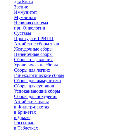
для Кожи
Зрение
Иммунитет
Мужчинам
Нервная система
при Онкологии
Суставы
Простуда и ГРИПП
Алтайские сборы трав
Желудочные сборы
Печеночные сборы
Сборы от давления
Урологические сборы
Сборы для легких
Гинекологические сборы
Сборы для иммунитета
Сборы для суставов
Успокаивающие сборы
Сборы для похудения
Алтайские травы
в Фильтр-пакетах
в Брикетах
в Драже
Россыпью
в Таблетках