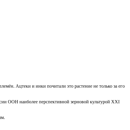
лемён. Ацтеки и инки почитали это растение не только за его
.
ссии ООН наиболее перспективной зерновой культурой XXI
ым.