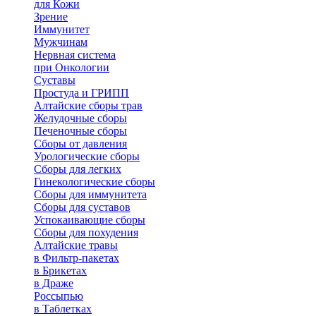
для Кожи
Зрение
Иммунитет
Мужчинам
Нервная система
при Онкологии
Суставы
Простуда и ГРИПП
Алтайские сборы трав
Желудочные сборы
Печеночные сборы
Сборы от давления
Урологические сборы
Сборы для легких
Гинекологические сборы
Сборы для иммунитета
Сборы для суставов
Успокаивающие сборы
Сборы для похудения
Алтайские травы
в Фильтр-пакетах
в Брикетах
в Драже
Россыпью
в Таблетках