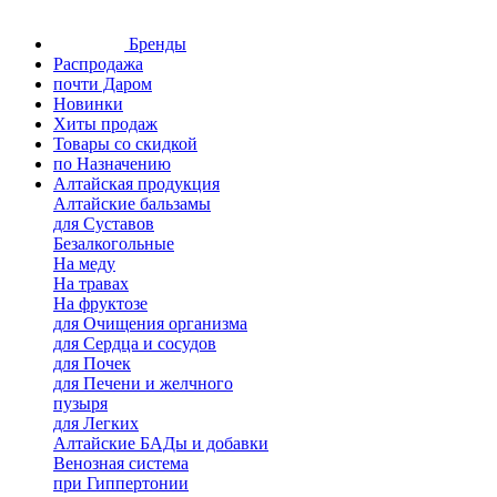
Бренды
Распродажа
почти Даром
Новинки
Хиты продаж
Товары со скидкой
по Назначению
Алтайская продукция
Алтайские бальзамы
для Суставов
Безалкогольные
На меду
На травах
На фруктозе
для Очищения организма
для Сердца и сосудов
для Почек
для Печени и желчного
пузыря
для Легких
Алтайские БАДы и добавки
Венозная система
при Гиппертонии