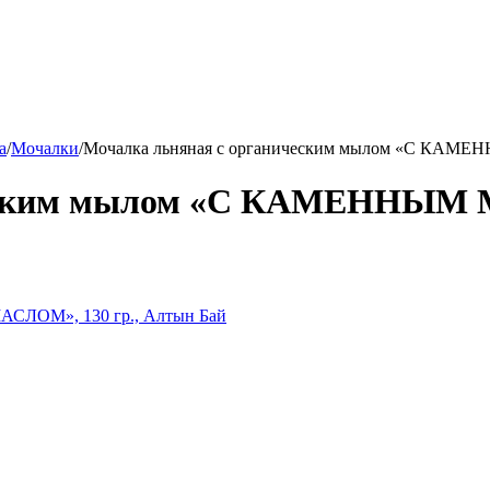
а
/
Мочалки
/
Мочалка льняная с органическим мылом «С КАМЕ
ческим мылом «С КАМЕННЫМ М