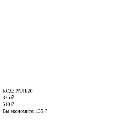
КОД:
РАЛБ20
375
₽
510
₽
Вы экономите:
135
₽