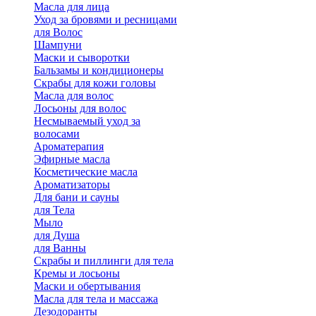
Масла для лица
Уход за бровями и ресницами
для Волос
Шампуни
Маски и сыворотки
Бальзамы и кондиционеры
Скрабы для кожи головы
Масла для волос
Лосьоны для волос
Несмываемый уход за
волосами
Ароматерапия
Эфирные масла
Косметические масла
Ароматизаторы
Для бани и сауны
для Тела
Мыло
для Душа
для Ванны
Скрабы и пиллинги для тела
Кремы и лосьоны
Маски и обертывания
Масла для тела и массажа
Дезодоранты