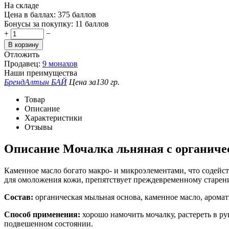
На складе
Цена в баллах:
375 баллов
Бонусы за покупку:
11 баллов
+
−
В корзину
Отложить
Продавец:
9 монахов
Наши преимущества
Бренд
Алтын БАЙ
Цена за
130 гр.
Товар
Описание
Характеристики
Отзывы
Описание
Мочалка льняная с органи
Каменное масло богато макро- и микроэлементами, что содейст
для омоложения кожи, препятствует преждевременному старени
Состав:
органическая мыльная основа, каменное масло, аромат
Способ применения:
хорошо намочить мочалку, растереть в ру
подвешенном состоянии.