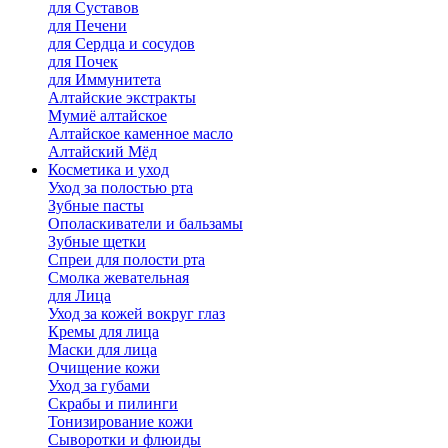
для Cуставов
для Печени
для Сердца и сосудов
для Почек
для Иммунитета
Алтайские экстракты
Мумиё алтайское
Алтайское каменное масло
Алтайский Мёд
Косметика и уход
Уход за полостью рта
Зубные пасты
Ополаскиватели и бальзамы
Зубные щетки
Спреи для полости рта
Смолка жевательная
для Лица
Уход за кожей вокруг глаз
Кремы для лица
Маски для лица
Очищение кожи
Уход за губами
Скрабы и пилинги
Тонизирование кожи
Сыворотки и флюиды