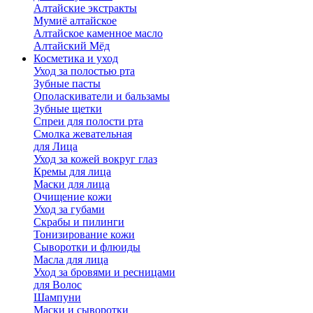
Алтайские экстракты
Мумиё алтайское
Алтайское каменное масло
Алтайский Мёд
Косметика и уход
Уход за полостью рта
Зубные пасты
Ополаскиватели и бальзамы
Зубные щетки
Спреи для полости рта
Смолка жевательная
для Лица
Уход за кожей вокруг глаз
Кремы для лица
Маски для лица
Очищение кожи
Уход за губами
Скрабы и пилинги
Тонизирование кожи
Сыворотки и флюиды
Масла для лица
Уход за бровями и ресницами
для Волос
Шампуни
Маски и сыворотки