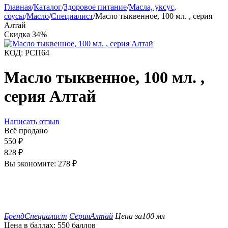
Главная
/
Каталог
/
Здоровое питание
/
Масла, уксус,
соусы
/
Масло
/
Специалист
/
Масло тыквенное, 100 мл. , серия
Алтай
Скидка
34%
КОД:
РСП64
Масло тыквенное, 100 мл. ,
серия Алтай
Написать отзыв
Всё продано
550
₽
828
₽
Вы экономите:
278
₽
Бренд
Специалист
Серия
Алтай
Цена за
100 мл
Цена в баллах:
550 баллов