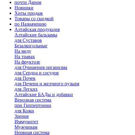
почти Даром
Новинки
Хиты продаж
Товары со скидкой
по Назначению
Алтайская продукция
Алтайские бальзамы
для Суставов
Безалкогольные
На меду
На травах
На фруктозе
для Очищения организма
для Сердца и сосудов
для Почек
для Печени и желчного пузыря
для Легких
Алтайские БАДы и добавки
Венозная система
при Гиппертонии
для Кожи
Зрение
Иммунитет
Мужчинам
Нервная система