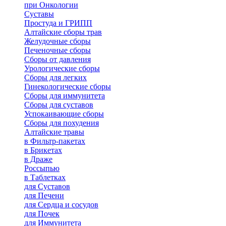
при Онкологии
Суставы
Простуда и ГРИПП
Алтайские сборы трав
Желудочные сборы
Печеночные сборы
Сборы от давления
Урологические сборы
Сборы для легких
Гинекологические сборы
Сборы для иммунитета
Сборы для суставов
Успокаивающие сборы
Сборы для похудения
Алтайские травы
в Фильтр-пакетах
в Брикетах
в Драже
Россыпью
в Таблетках
для Cуставов
для Печени
для Сердца и сосудов
для Почек
для Иммунитета