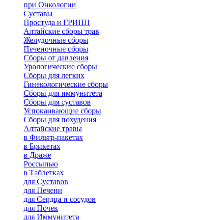
при Онкологии
Суставы
Простуда и ГРИПП
Алтайские сборы трав
Желудочные сборы
Печеночные сборы
Сборы от давления
Урологические сборы
Сборы для легких
Гинекологические сборы
Сборы для иммунитета
Сборы для суставов
Успокаивающие сборы
Сборы для похудения
Алтайские травы
в Фильтр-пакетах
в Брикетах
в Драже
Россыпью
в Таблетках
для Cуставов
для Печени
для Сердца и сосудов
для Почек
для Иммунитета