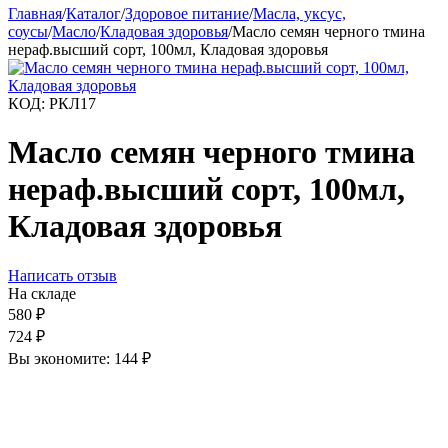
Главная
/
Каталог
/
Здоровое питание
/
Масла, уксус,
соусы
/
Масло
/
Кладовая здоровья
/
Масло семян черного тмина
нераф.высший сорт, 100мл, Кладовая здоровья
КОД:
РКЛ17
Масло семян черного тмина
нераф.высший сорт, 100мл,
Кладовая здоровья
Написать отзыв
На складе
580
₽
724
₽
Вы экономите:
144
₽