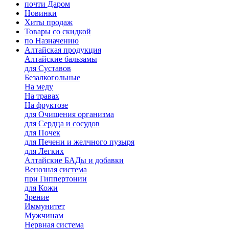
почти Даром
Новинки
Хиты продаж
Товары со скидкой
по Назначению
Алтайская продукция
Алтайские бальзамы
для Суставов
Безалкогольные
На меду
На травах
На фруктозе
для Очищения организма
для Сердца и сосудов
для Почек
для Печени и желчного пузыря
для Легких
Алтайские БАДы и добавки
Венозная система
при Гиппертонии
для Кожи
Зрение
Иммунитет
Мужчинам
Нервная система