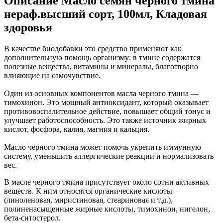
Описание
Масло семян черного тмина
нераф.высший сорт, 100мл, Кладовая
здоровья
В качестве биодобавки это средство применяют как
дополнительную помощь организму: в тмине содержатся
полезные вещества, витамины и минералы, благотворно
влияющие на самочувствие.
Один из основных компонентов масла черного тмина —
тимохинон. Это мощный антиоксидант, который оказывает
противовоспалительное действие, повышает общий тонус и
улучшает работоспособность. Это также источник жирных
кислот, фосфора, калия, магния и кальция.
Масло черного тмина может помочь укрепить иммунную
систему, уменьшить аллергические реакции и нормализовать
вес.
В масле черного тмина присутствует около сотни активных
веществ. К ним относятся органические кислоты
(линоленовая, миристиновая, стеариновая и т.д.),
полиненасыщенные жирные кислоты, тимохинон, нигелон,
бета-ситостерол.