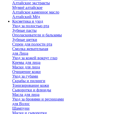
Алтайские экстракты
Мумиё алтайское
Алтайское каменное масло
Алтайский Мёд
Косметика и уход
Уход за полостью рта
Зубные пасты
Ополаскиватели и бальзамы
Зубные щетки
Спреи для полости рта
Смолка жевательная
для Лица
Уход за кожей вокруг глаз
Кремы для лица
Маски для лица
Очищение кожи
Уход за губами
Скрабы и пилинги
Тонизирование кожи
Сыворотки и флюиды
Масла для лица
Уход за бровями и ресницами
для Волос
Шампуни
Маски и сыворотки