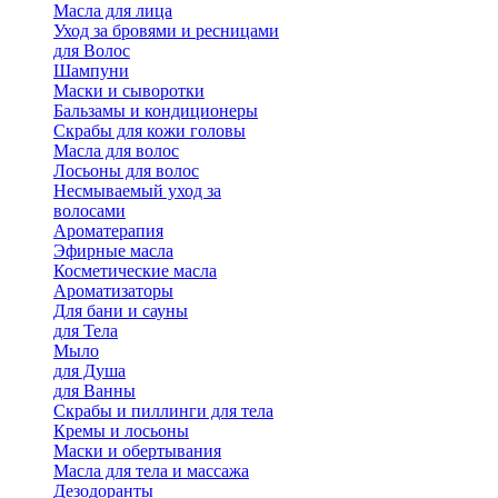
Масла для лица
Уход за бровями и ресницами
для Волос
Шампуни
Маски и сыворотки
Бальзамы и кондиционеры
Скрабы для кожи головы
Масла для волос
Лосьоны для волос
Несмываемый уход за
волосами
Ароматерапия
Эфирные масла
Косметические масла
Ароматизаторы
Для бани и сауны
для Тела
Мыло
для Душа
для Ванны
Скрабы и пиллинги для тела
Кремы и лосьоны
Маски и обертывания
Масла для тела и массажа
Дезодоранты