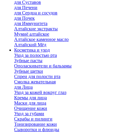
для Cуставов
для Печени
для Сердца и сосудов
для Почек
для Иммунитета
Алтайские экстракты
Мумиё алтайское
Алтайское каменное масло
Алтайский Мёд
Косметика и уход
Уход за полостью рта
Зубные пасты
Ополаскиватели и бальзамы
Зубные щетки
Спреи для полости рта
Смолка жевательная
для Лица
Уход за кожей вокруг глаз
Кремы для лица
Маски для лица
Очищение кожи
Уход за губами
Скрабы и пилинги
Тонизирование кожи
Сыворотки и флюиды