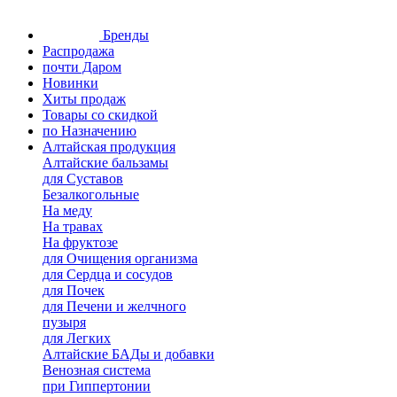
Бренды
Распродажа
почти Даром
Новинки
Хиты продаж
Товары со скидкой
по Назначению
Алтайская продукция
Алтайские бальзамы
для Суставов
Безалкогольные
На меду
На травах
На фруктозе
для Очищения организма
для Сердца и сосудов
для Почек
для Печени и желчного
пузыря
для Легких
Алтайские БАДы и добавки
Венозная система
при Гиппертонии