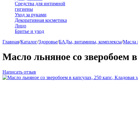
Средства для интимной
гигиены
Уход за руками
Декоративная косметика
Лицо
Бритье и уход
Главная
/
Каталог
/
Здоровье
/
БАДы, витамины, комплексы
/
Масла
Масло льняное со зверобоем в
Написать отзыв