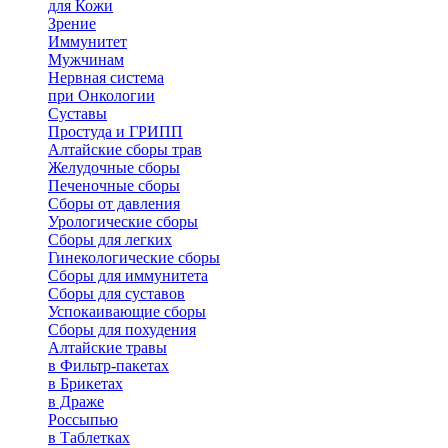
для Кожи
Зрение
Иммунитет
Мужчинам
Нервная система
при Онкологии
Суставы
Простуда и ГРИПП
Алтайские сборы трав
Желудочные сборы
Печеночные сборы
Сборы от давления
Урологические сборы
Сборы для легких
Гинекологические сборы
Сборы для иммунитета
Сборы для суставов
Успокаивающие сборы
Сборы для похудения
Алтайские травы
в Фильтр-пакетах
в Брикетах
в Драже
Россыпью
в Таблетках