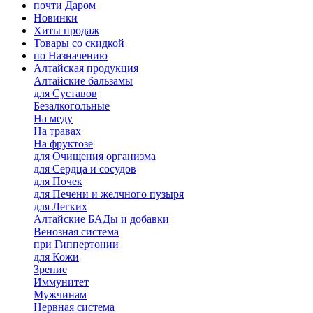
почти Даром
Новинки
Хиты продаж
Товары со скидкой
по Назначению
Алтайская продукция
Алтайские бальзамы
для Суставов
Безалкогольные
На меду
На травах
На фруктозе
для Очищения организма
для Сердца и сосудов
для Почек
для Печени и желчного пузыря
для Легких
Алтайские БАДы и добавки
Венозная система
при Гиппертонии
для Кожи
Зрение
Иммунитет
Мужчинам
Нервная система