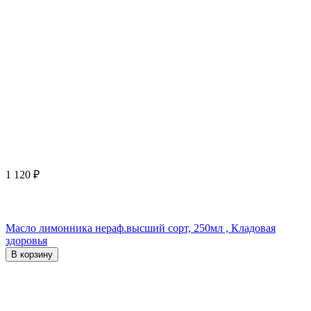
1 120
₽
Масло лимонника нераф.высший сорт, 250мл , Кладовая
здоровья
В корзину