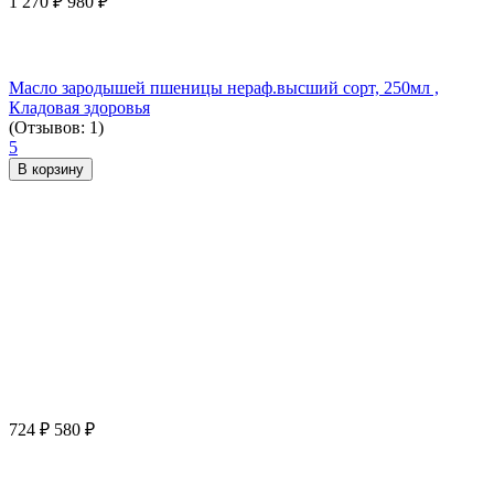
1 270
₽
980
₽
Масло зародышей пшеницы нераф.высший сорт, 250мл ,
Кладовая здоровья
(Отзывов: 1)
5
В корзину
724
₽
580
₽