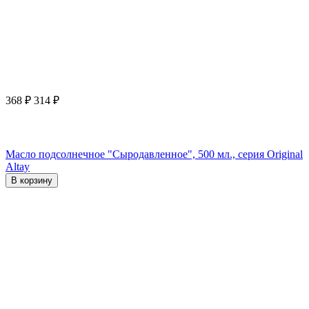
368
₽
314
₽
Масло подсолнечное "Сыродавленное", 500 мл., серия Original
Altay
В корзину