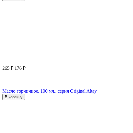
265
₽
176
₽
Масло горчичное, 100 мл., серия Original Altay
В корзину