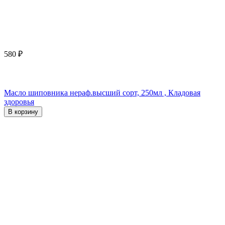
580
₽
Масло шиповника нераф.высший сорт, 250мл , Кладовая
здоровья
В корзину