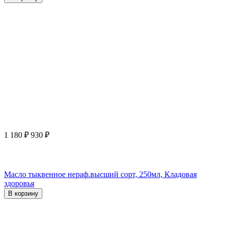
1 180
₽
930
₽
Масло тыквенное нераф.высший сорт, 250мл, Кладовая
здоровья
В корзину