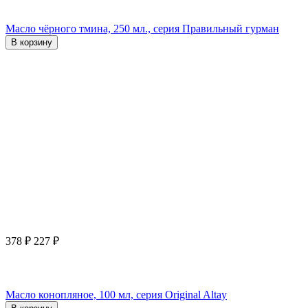
Масло чёрного тмина, 250 мл., серия Правильный гурман
В корзину
378
₽
227
₽
Масло конопляное, 100 мл, серия Original Altay