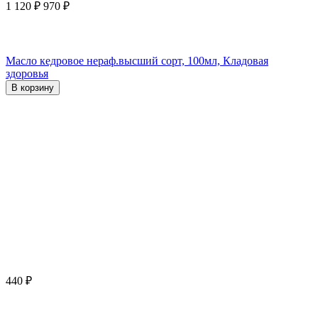
1 120
₽
970
₽
Масло кедровое нераф.высший сорт, 100мл, Кладовая
здоровья
В корзину
440
₽