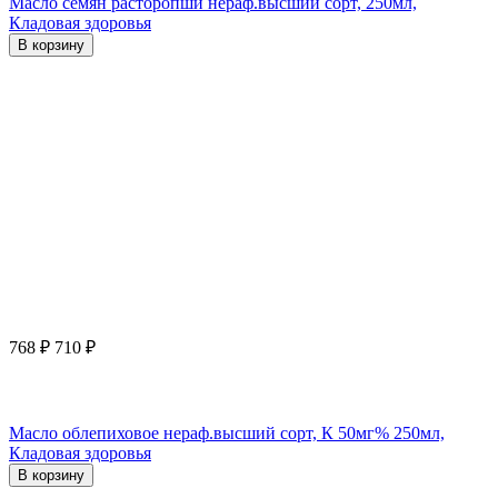
Масло семян расторопши нераф.высший сорт, 250мл,
Кладовая здоровья
В корзину
768
₽
710
₽
Масло облепиховое нераф.высший сорт, К 50мг% 250мл,
Кладовая здоровья
В корзину