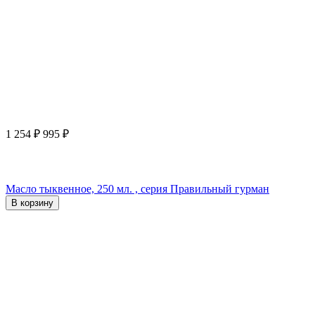
1 254
₽
995
₽
Масло тыквенное, 250 мл. , серия Правильный гурман
В корзину