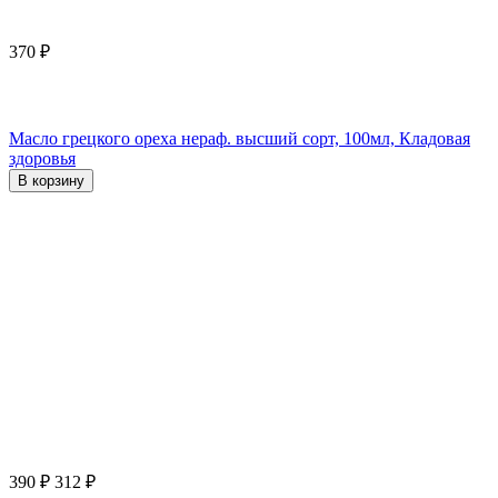
370
₽
Масло грецкого ореха нераф. высший сорт, 100мл, Кладовая
здоровья
В корзину
390
₽
312
₽