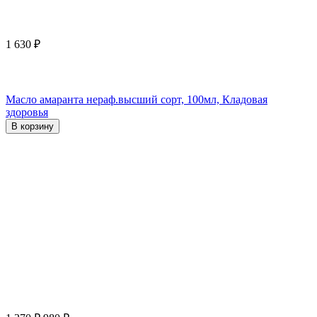
1 630
₽
Масло амаранта нераф.высший сорт, 100мл, Кладовая
здоровья
В корзину