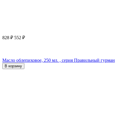
828
₽
552
₽
Масло облепиховое, 250 мл. , серия Правильный гурман
В корзину