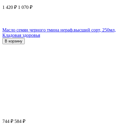
1 420
₽
1 070
₽
Масло семян черного тмина нераф.высший сорт, 250мл,
Кладовая здоровья
В корзину
744
₽
584
₽