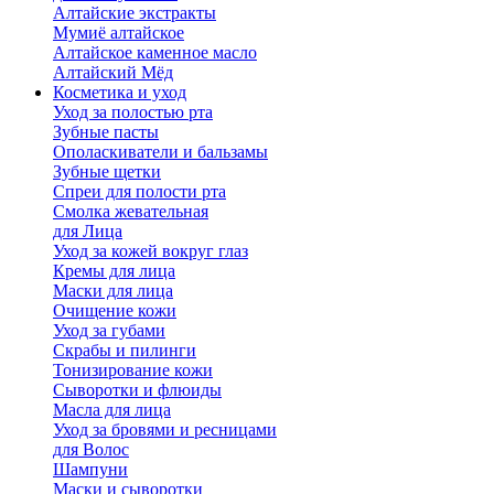
Алтайские экстракты
Мумиё алтайское
Алтайское каменное масло
Алтайский Мёд
Косметика и уход
Уход за полостью рта
Зубные пасты
Ополаскиватели и бальзамы
Зубные щетки
Спреи для полости рта
Смолка жевательная
для Лица
Уход за кожей вокруг глаз
Кремы для лица
Маски для лица
Очищение кожи
Уход за губами
Скрабы и пилинги
Тонизирование кожи
Сыворотки и флюиды
Масла для лица
Уход за бровями и ресницами
для Волос
Шампуни
Маски и сыворотки