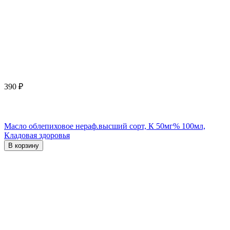
390
₽
Масло облепиховое нераф.высший сорт, К 50мг% 100мл,
Кладовая здоровья
В корзину