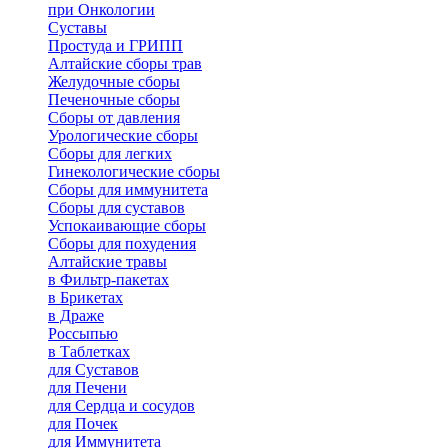
при Онкологии
Суставы
Простуда и ГРИПП
Алтайские сборы трав
Желудочные сборы
Печеночные сборы
Сборы от давления
Урологические сборы
Сборы для легких
Гинекологические сборы
Сборы для иммунитета
Сборы для суставов
Успокаивающие сборы
Сборы для похудения
Алтайские травы
в Фильтр-пакетах
в Брикетах
в Драже
Россыпью
в Таблетках
для Cуставов
для Печени
для Сердца и сосудов
для Почек
для Иммунитета