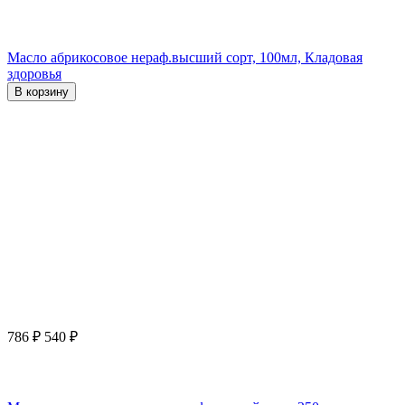
Масло абрикосовое нераф.высший сорт, 100мл, Кладовая
здоровья
В корзину
786
₽
540
₽