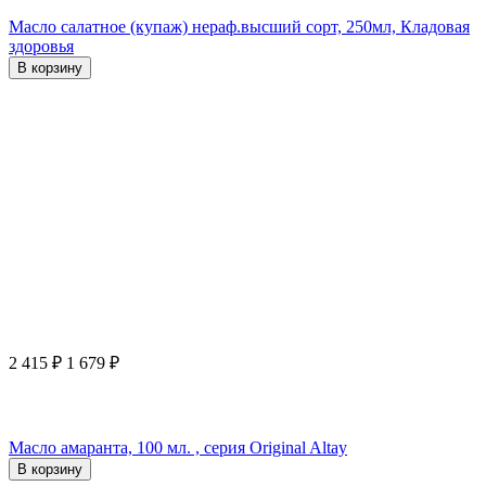
Масло салатное (купаж) нераф.высший сорт, 250мл, Кладовая
здоровья
В корзину
2 415
₽
1 679
₽
Масло амаранта, 100 мл. , серия Original Altay
В корзину