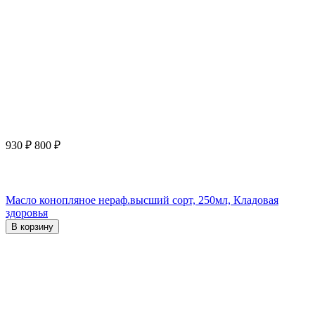
930
₽
800
₽
Масло конопляное нераф.высший сорт, 250мл, Кладовая
здоровья
В корзину