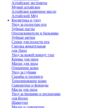
Алтайские экстракты
Мумиё алтайское
Алтайское каменное масло
Алтайский Мёд
Косметика и уход
Уход за полостью рта
Зубные пасты
Ополаскиватели и бальзамы
Зубные щетки
Спреи для полости рта
Смолка жевательная
для Лица
Уход за кожей вокруг глаз
Кремы для лица
Маски для лица
Очищение кожи
Уход за губами
Скрабы и пилинги
Тонизирование кожи
Сыворотки и флюиды
Масла для лица
Уход за бровями и ресницами
для Волос
Шампуни
Маски и сыворотки