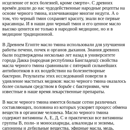
исцеление от всех болезней, кроме смерти». С древних
времён дошли до нас чудодейственные народные рецепты на
основе черного тмина, излечивающие многие недуги. А о
том, что черный тмин сохраняет красоту, знали все первые
красавицы. И в наши дни черный тмин и его ценное масло
высоко ценится не только в народной медицине, но и в
медицине традиционной.
В Древнем Египте масло тмина использовали для улучшения
работы печени, почек и органов дыхания. Знания древних
были подтверждены несколько лет назад в университете
города Дакка (народная республика Бангладеш): свойства
масла черного тмина сравнивали с пятеркой сильнейших
антибиотиков в их воздействии на болезнетворные
бактерии. Результаты этих исследований повергли в
удивление маститых медиков: масло черного тмина оказалось
более сильным средством в борьбе с бактериями, чем
известные в наше время лекарственные препараты.
В масле черного тмина имеется больше сотни различных
составляющих, половина из которых ускоряет процесс обмена
веществ в организме человека. Масло черного тмина
содержит витамины А, Е, Д, С и практически все витамины
группы В, поли- и моносахариды, алкалоиды и энзимы,
сапонины и дубильные вещества, эфирные масла, медь,