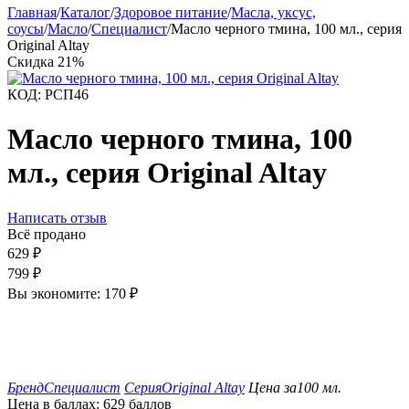
Главная
/
Каталог
/
Здоровое питание
/
Масла, уксус,
соусы
/
Масло
/
Специалист
/
Масло черного тмина, 100 мл., серия
Original Altay
Скидка
21%
КОД:
РСП46
Масло черного тмина, 100
мл., серия Original Altay
Написать отзыв
Всё продано
629
₽
799
₽
Вы экономите:
170
₽
Бренд
Специалист
Серия
Original Altay
Цена за
100 мл.
Цена в баллах:
629 баллов