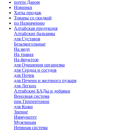
почти Даром
Новинки
Хиты продаж
Товары со скидкой
по Назначению
Алтайская продукция
Алтайские бальзамы
для Суставов
Безалкогольные
На меду
На травах
На фруктозе
для Очищения организма
для Сердца и сосудов
для Почек
для Печени и желчного пузыря
для Легких
Алтайские БАДы и добавки
Венозная система
при Гиппертонии
для Кожи
Зрение
Иммунитет
Мужчинам
Нервная система