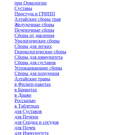
при Онкологии
Суставы
Простуда и ГРИПП
Алтайские сборы трав
Желудочные сборы
Печеночные сборы
Сборы от давления
Урологические сборы
Сборы для легких
Гинекологические сборы
Сборы для иммунитета
Сборы для суставов
Успокаивающие сборы
Сборы для похудения
Алтайские травы
в Фильтр-пакетах
в Брикетах
в Драже
Россыпью
в Таблетках
для Cуставов
для Печени
для Сердца и сосудов
для Почек
для Иммунитета