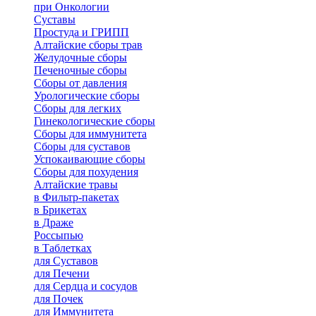
при Онкологии
Суставы
Простуда и ГРИПП
Алтайские сборы трав
Желудочные сборы
Печеночные сборы
Сборы от давления
Урологические сборы
Сборы для легких
Гинекологические сборы
Сборы для иммунитета
Сборы для суставов
Успокаивающие сборы
Сборы для похудения
Алтайские травы
в Фильтр-пакетах
в Брикетах
в Драже
Россыпью
в Таблетках
для Cуставов
для Печени
для Сердца и сосудов
для Почек
для Иммунитета