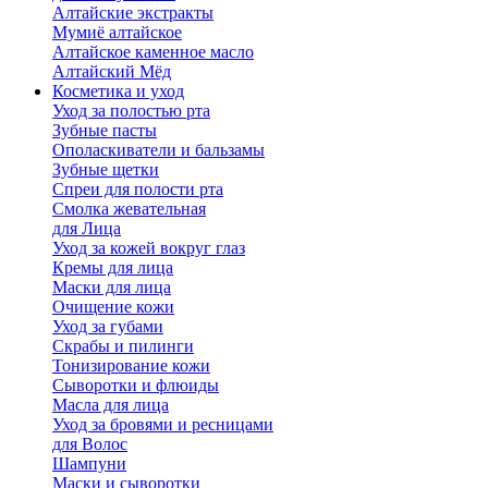
Алтайские экстракты
Мумиё алтайское
Алтайское каменное масло
Алтайский Мёд
Косметика и уход
Уход за полостью рта
Зубные пасты
Ополаскиватели и бальзамы
Зубные щетки
Спреи для полости рта
Смолка жевательная
для Лица
Уход за кожей вокруг глаз
Кремы для лица
Маски для лица
Очищение кожи
Уход за губами
Скрабы и пилинги
Тонизирование кожи
Сыворотки и флюиды
Масла для лица
Уход за бровями и ресницами
для Волос
Шампуни
Маски и сыворотки