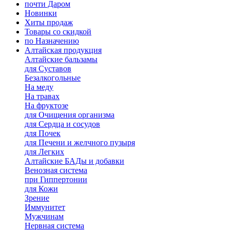
почти Даром
Новинки
Хиты продаж
Товары со скидкой
по Назначению
Алтайская продукция
Алтайские бальзамы
для Суставов
Безалкогольные
На меду
На травах
На фруктозе
для Очищения организма
для Сердца и сосудов
для Почек
для Печени и желчного пузыря
для Легких
Алтайские БАДы и добавки
Венозная система
при Гиппертонии
для Кожи
Зрение
Иммунитет
Мужчинам
Нервная система