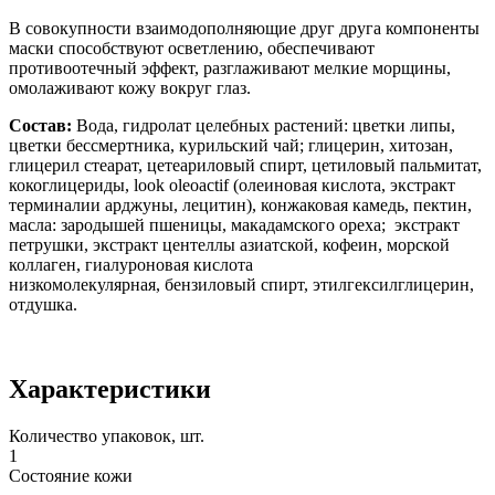
В совокупности взаимодополняющие друг друга компоненты
маски способствуют осветлению, обеспечивают
противоотечный эффект, разглаживают мелкие морщины,
омолаживают кожу вокруг глаз.
Состав:
Вода, гидролат целебных растений: цветки липы,
цветки бессмертника, курильский чай; глицерин, хитозан,
глицерил стеарат, цетеариловый спирт, цетиловый пальмитат,
кокоглицериды, look oleoactif (олеиновая кислота, экстракт
терминалии арджуны, лецитин), конжаковая камедь, пектин,
масла: зародышей пшеницы, макадамского ореха; экстракт
петрушки, экстракт центеллы азиатской, кофеин, морской
коллаген, гиалуроновая кислота
низкомолекулярная, бензиловый спирт, этилгексилглицерин,
отдушка.
Характеристики
Количество упаковок, шт.
1
Состояние кожи