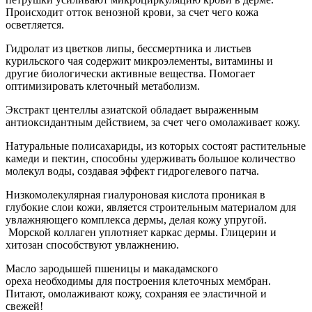
Происходит отток венозной крови, за счет чего кожа
осветляется.
Гидролат из цветков липы, бессмертника и листьев
курильского чая содержит микроэлементы, витамины и
другие биологически активные вещества. Помогает
оптимизировать клеточный метаболизм.
Экстракт центеллы азиатской обладает выраженным
антиоксидантным действием, за счет чего омолаживает кожу.
Натуральные полисахариды, из которых состоят растительные
камеди и пектин, способны удерживать большое количество
молекул воды, создавая эффект гидрогелевого патча.
Низкомолекулярная гиалуроновая кислота проникая в
глубокие слои кожи, является строительным материалом для
увлажняющего комплекса дермы, делая кожу упругой.
Морской коллаген уплотняет каркас дермы. Глицерин и
хитозан способствуют увлажнению.
Масло зародышей пшеницы и макадамского
ореха необходимы для построения клеточных мембран.
Питают, омолаживают кожу, сохраняя ее эластичной и
свежей!