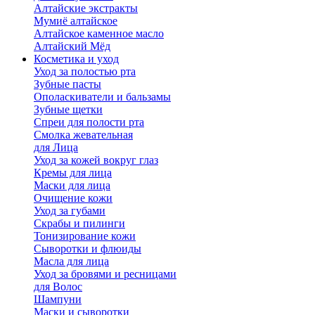
Алтайские экстракты
Мумиё алтайское
Алтайское каменное масло
Алтайский Мёд
Косметика и уход
Уход за полостью рта
Зубные пасты
Ополаскиватели и бальзамы
Зубные щетки
Спреи для полости рта
Смолка жевательная
для Лица
Уход за кожей вокруг глаз
Кремы для лица
Маски для лица
Очищение кожи
Уход за губами
Скрабы и пилинги
Тонизирование кожи
Сыворотки и флюиды
Масла для лица
Уход за бровями и ресницами
для Волос
Шампуни
Маски и сыворотки