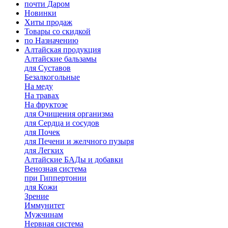
почти Даром
Новинки
Хиты продаж
Товары со скидкой
по Назначению
Алтайская продукция
Алтайские бальзамы
для Суставов
Безалкогольные
На меду
На травах
На фруктозе
для Очищения организма
для Сердца и сосудов
для Почек
для Печени и желчного пузыря
для Легких
Алтайские БАДы и добавки
Венозная система
при Гиппертонии
для Кожи
Зрение
Иммунитет
Мужчинам
Нервная система