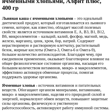
ячменными хлопьями, Алфит плюс,
400 гр
Льняная каша с ячменными хлопьями
– это идеальный
диетический продукт, который изготавливается из льняного
семени, которое, как известно, обладает массой полезных
свойств: является источником витаминов Е, А, В3, В1, В12,
В6, микроэлементов – кальций, калий, фосфор, магний, медь,
железо, марганец, цинк, хром, бор, натрий. Содержит
нерастворимую и растворимую клетчатку, растительный
белок, жирные кислоты (Омега-3, Омега-6 и Омега-9),
большое количество антиоксидантов. Благодаря чему, при
ежедневном применении, оказывает благотворное влияние на
общее физиологическое состояние организма, насыщая его
большим количеством витаминов, микро- и макроэлементов,
эффективно активируя обменные процессы, помогая
поддержать здоровье организма.
Ячменные хлопья -
источник витаминов и питательных
веществ. Обогащают организм минералами, витаминами,
микро- и макроэлементами, наделяя его природной силой и
энергией, нормализуют обмен веществ, повышают защитные
силы организма, физическую и умственную
работоспособность, активизируют работу иммунной системы.