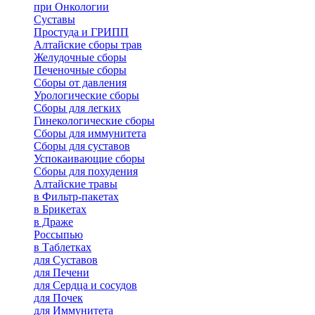
при Онкологии
Суставы
Простуда и ГРИПП
Алтайские сборы трав
Желудочные сборы
Печеночные сборы
Сборы от давления
Урологические сборы
Сборы для легких
Гинекологические сборы
Сборы для иммунитета
Сборы для суставов
Успокаивающие сборы
Сборы для похудения
Алтайские травы
в Фильтр-пакетах
в Брикетах
в Драже
Россыпью
в Таблетках
для Cуставов
для Печени
для Сердца и сосудов
для Почек
для Иммунитета