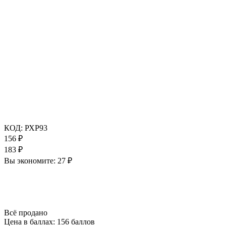
КОД:
РХР93
156
₽
183
₽
Вы экономите:
27
₽
Всё продано
Цена в баллах:
156 баллов