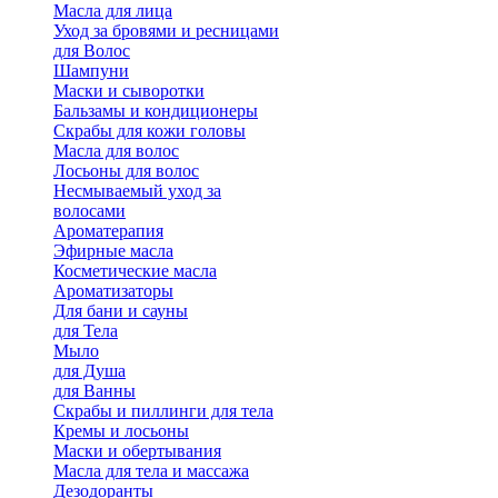
Масла для лица
Уход за бровями и ресницами
для Волос
Шампуни
Маски и сыворотки
Бальзамы и кондиционеры
Скрабы для кожи головы
Масла для волос
Лосьоны для волос
Несмываемый уход за
волосами
Ароматерапия
Эфирные масла
Косметические масла
Ароматизаторы
Для бани и сауны
для Тела
Мыло
для Душа
для Ванны
Скрабы и пиллинги для тела
Кремы и лосьоны
Маски и обертывания
Масла для тела и массажа
Дезодоранты