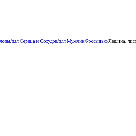
плоды
/
для Сердца и Сосудов
/
для Мужчин
/
Россыпью
/
Лещина, лист,