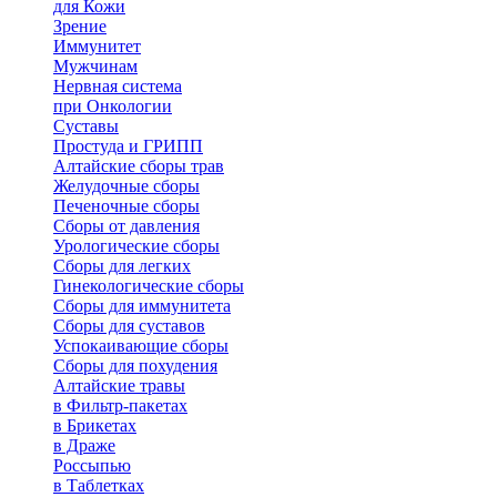
для Кожи
Зрение
Иммунитет
Мужчинам
Нервная система
при Онкологии
Суставы
Простуда и ГРИПП
Алтайские сборы трав
Желудочные сборы
Печеночные сборы
Сборы от давления
Урологические сборы
Сборы для легких
Гинекологические сборы
Сборы для иммунитета
Сборы для суставов
Успокаивающие сборы
Сборы для похудения
Алтайские травы
в Фильтр-пакетах
в Брикетах
в Драже
Россыпью
в Таблетках