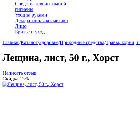
Средства для интимной
гигиены
Уход за руками
Декоративная косметика
Лицо
Бритье и уход
Главная
/
Каталог
/
Здоровье
/
Природные средства
/
Травы, корни, 
Лещина, лист, 50 г., Хорст
Написать отзыв
Скидка
15%