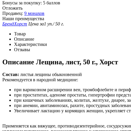
Бонусы за покупку:
5 баллов
Отложить
Продавец:
9 монахов
Наши преимущества
Бренд
Хорст
Цена за
1 уп./ 50 г.
Товар
Описание
Характеристики
Отзывы
Описание
Лещина, лист, 50 г., Хорст
Состав:
листья лещины обыкновенной
Рекомендуется в народной медицине:
при варикозном расширении вен, тромбофлебите и периф
при простатитах, аденоме простаты, гипертрофии предст
при кишечных заболеваниях, колитах, желтухе, диарее, з
при анемии, авитаминозах, рахите, простудных заболеван
Увеличивает лактацию у кормящих женщин, укрепляет ст
Применяется как вяжущее, противодизентерийное, сосудосуж