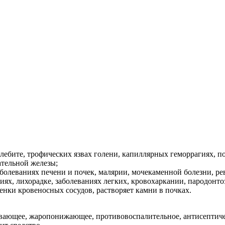
лебите, трофических язвах голени, капиллярных геморрагиях, 
ательной железы;
аболеваниях печени и почек, малярии, мочекаменной болезни, р
иях, лихорадке, заболеваниях легких, кровохаркании, пародонт
енки кровеносных сосудов, растворяет камни в почках.
ивающее, жаропонижающее, противовоспалительное, антисептиче