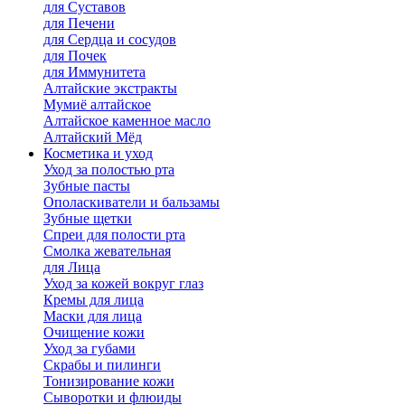
для Cуставов
для Печени
для Сердца и сосудов
для Почек
для Иммунитета
Алтайские экстракты
Мумиё алтайское
Алтайское каменное масло
Алтайский Мёд
Косметика и уход
Уход за полостью рта
Зубные пасты
Ополаскиватели и бальзамы
Зубные щетки
Спреи для полости рта
Смолка жевательная
для Лица
Уход за кожей вокруг глаз
Кремы для лица
Маски для лица
Очищение кожи
Уход за губами
Скрабы и пилинги
Тонизирование кожи
Сыворотки и флюиды