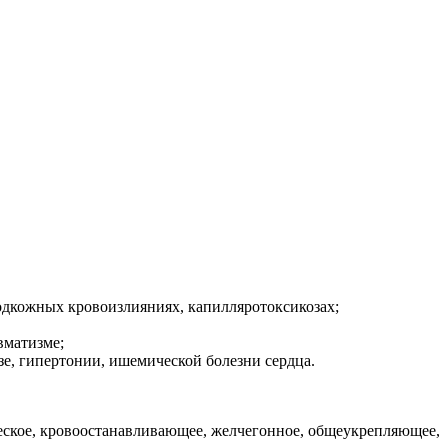
подкожных кровоизлияниях, капилляротоксикозах;
евматизме;
озе, гипертонии, ишемической болезни сердца.
ское, кровоостанавливающее, желчегонное, общеукрепляющее,