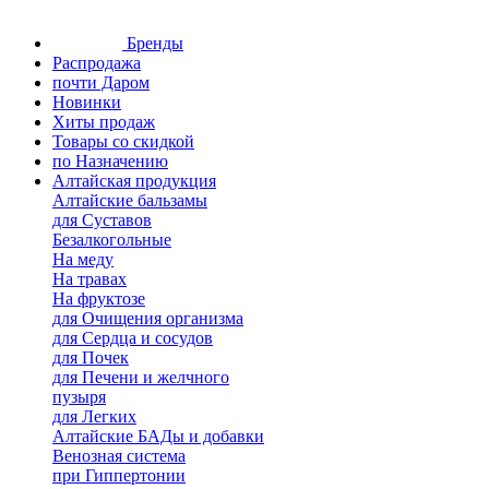
Бренды
Распродажа
почти Даром
Новинки
Хиты продаж
Товары со скидкой
по Назначению
Алтайская продукция
Алтайские бальзамы
для Суставов
Безалкогольные
На меду
На травах
На фруктозе
для Очищения организма
для Сердца и сосудов
для Почек
для Печени и желчного
пузыря
для Легких
Алтайские БАДы и добавки
Венозная система
при Гиппертонии