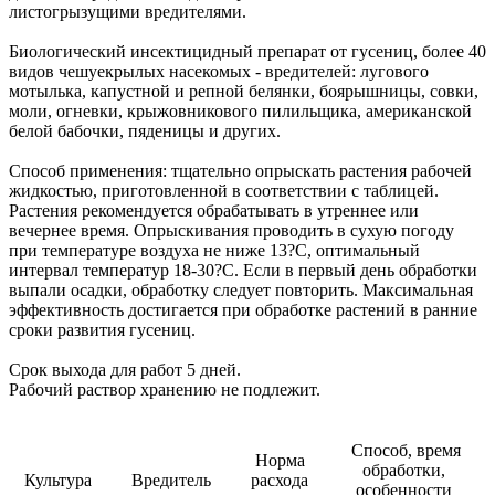
листогрызущими вредителями.
Биологический инсектицидный препарат от гусениц, более 40
видов чешуекрылых насекомых - вредителей: лугового
мотылька, капустной и репной белянки, боярышницы, совки,
моли, огневки, крыжовникового пилильщика, американской
белой бабочки, пяденицы и других.
Способ применения: тщательно опрыскать растения рабочей
жидкостью, приготовленной в соответствии с таблицей.
Растения рекомендуется обрабатывать в утреннее или
вечернее время. Опрыскивания проводить в сухую погоду
при температуре воздуха не ниже 13?С, оптимальный
интервал температур 18-30?С. Если в первый день обработки
выпали осадки, обработку следует повторить. Максимальная
эффективность достигается при обработке растений в ранние
сроки развития гусениц.
Срок выхода для работ 5 дней.
Рабочий раствор хранению не подлежит.
Способ, время
Норма
обработки,
Культура
Вредитель
расхода
особенности