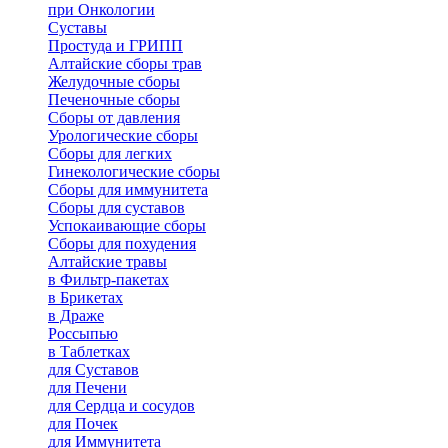
при Онкологии
Суставы
Простуда и ГРИПП
Алтайские сборы трав
Желудочные сборы
Печеночные сборы
Сборы от давления
Урологические сборы
Сборы для легких
Гинекологические сборы
Сборы для иммунитета
Сборы для суставов
Успокаивающие сборы
Сборы для похудения
Алтайские травы
в Фильтр-пакетах
в Брикетах
в Драже
Россыпью
в Таблетках
для Cуставов
для Печени
для Сердца и сосудов
для Почек
для Иммунитета