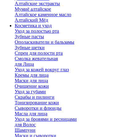
Алтайские экстракты
Мумиё алтайское
Алтайское каменное масло
Алтайский Мёд
Косметика и уход
Уход за полостью рта
Зубные пасты
Ополаскиватели и бальзамы
Зубные щетки
Спреи для полости рта
Смолка жевательная
для Лица
Уход за кожей вокруг глаз
Кремы для лица
Маски для лица
Очищение кожи
Уход за губами
Скрабы и пилинги
Тонизирование кожи
Сыворотки и флюиды
Масла для лица
Уход за бровями и ресницами
для Волос
Шампуни
Маски и сыворотки