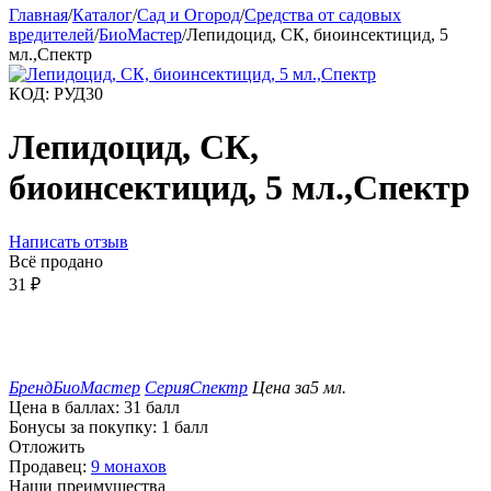
Главная
/
Каталог
/
Сад и Огород
/
Средства от садовых
вредителей
/
БиоМастер
/
Лепидоцид, СК, биоинсектицид, 5
мл.,Спектр
КОД:
РУД30
Лепидоцид, СК,
биоинсектицид, 5 мл.,Спектр
Написать отзыв
Всё продано
31
₽
Бренд
БиоМастер
Серия
Спектр
Цена за
5 мл.
Цена в баллах:
31 балл
Бонусы за покупку:
1 балл
Отложить
Продавец:
9 монахов
Наши преимущества