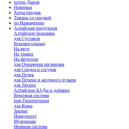
почти Даром
Новинки
Хиты продаж
Товары со скидкой
по Назначению
Алтайская продукция
Алтайские бальзамы
для Суставов
Безалкогольные
На меду
На травах
На фруктозе
для Очищения организма
для Сердца и сосудов
для Почек
для Печени и желчного пузыря
для Легких
Алтайские БАДы и добавки
Венозная система
при Гиппертонии
для Кожи
Зрение
Иммунитет
Мужчинам
Нервная система