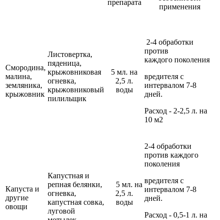
препарата
применения
2-4 обработки
против
Листовертка,
каждого поколения
пяденица,
Смородина,
крыжовниковая
5 мл. на
малина,
вредителя с
огневка,
2,5 л.
земляника,
интервалом 7-8
крыжовниковый
воды
крыжовник
дней.
пилильщик
Расход - 2-2,5 л. на
10 м2
2-4 обработки
против каждого
поколения
Капустная и
вредителя с
репная белянки,
5 мл. на
Капуста и
интервалом 7-8
огневка,
2,5 л.
другие
дней.
капустная совка,
воды
овощи
луговой
Расход - 0,5-1 л. на
мотылек.