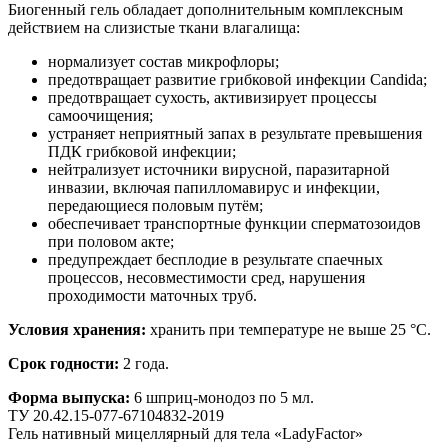
Биогенный гель обладает дополнительным комплексным
действием на слизистые ткани влагалища:
нормализует состав микрофлоры;
предотвращает развитие грибковой инфекции Candida;
предотвращает сухость, активизирует процессы
самоочищения;
устраняет неприятный запах в результате превышения
ПДК грибковой инфекции;
нейтрализует источники вирусной, паразитарной
инвазии, включая папилломавирус и инфекции,
передающиеся половым путём;
обеспечивает транспортные функции сперматозоидов
при половом акте;
предупреждает бесплодие в результате спаечных
процессов, несовместимости сред, нарушения
проходимости маточных труб.
Условия хранения:
хранить при температуре не выше 25 °С.
Срок годности:
2 года.
Форма выпуска:
6 шприц-монодоз по 5 мл.
ТУ 20.42.15-077-67104832-2019
Гель нативный мицеллярный для тела «LadyFactor»