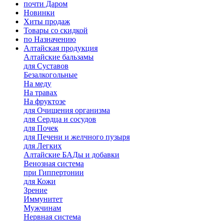
почти Даром
Новинки
Хиты продаж
Товары со скидкой
по Назначению
Алтайская продукция
Алтайские бальзамы
для Суставов
Безалкогольные
На меду
На травах
На фруктозе
для Очищения организма
для Сердца и сосудов
для Почек
для Печени и желчного пузыря
для Легких
Алтайские БАДы и добавки
Венозная система
при Гиппертонии
для Кожи
Зрение
Иммунитет
Мужчинам
Нервная система