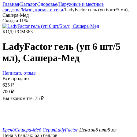
Главная
/
Каталог
/
Здоровье
/
Наружные и местные
средства
/
Мази, кремы и гели
/
LadyFactor гель (уп 6 шт/5 мл),
Сашера-Мед
Скидка
11%
КОД:
РСМ363
LadyFactor гель (уп 6 шт/5
мл), Сашера-Мед
Написать отзыв
Всё продано
625
₽
700
₽
Вы экономите:
75
₽
Бренд
Сашера-Мед
Серия
LadyFactor
Цена за
6 шт/5 мл
Цена в баллах:
625 баллов