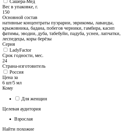
Сашера-Мед
Вес в упаковке, г.
150
Основной состав
нативные концентраты пуэрарии, эврикомы, лаванды,
крыжовника, бадана, побегов черники, гамбира, касип
фатимы, эводии, дуба, табебуйи, падуба, уснеи, лапчатки,
леспедецы, коры берёзы
Серия
LadyFactor
Срок годности, мес.
24
Страна-изготовитель
Россия
Цена за
6 шт/5 мл
Кому
Для женщин
Целевая аудитория
Взрослая
Найти похожие