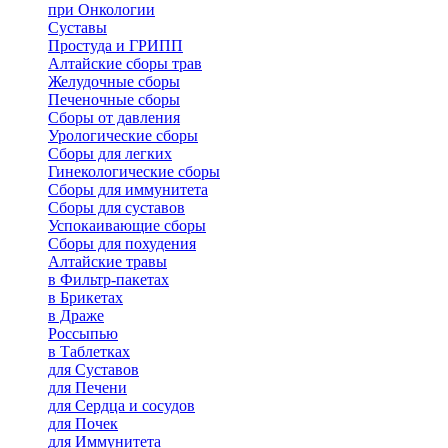
при Онкологии
Суставы
Простуда и ГРИПП
Алтайские сборы трав
Желудочные сборы
Печеночные сборы
Сборы от давления
Урологические сборы
Сборы для легких
Гинекологические сборы
Сборы для иммунитета
Сборы для суставов
Успокаивающие сборы
Сборы для похудения
Алтайские травы
в Фильтр-пакетах
в Брикетах
в Драже
Россыпью
в Таблетках
для Cуставов
для Печени
для Сердца и сосудов
для Почек
для Иммунитета