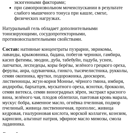
экзогенными факторами;
при самопроизвольном мочеиспускании в результате
слабого мышечного тонуса при кашле, смехе,
физических нагрузках.
Натуральный гель обладает дополнительными
тонизирующими, сосудопротекторными,
противовоспалительными свойствами.
Состав:
нативные концентраты пуэрарии, эврикомы,
лаванды, крыжовника, бадана, побегов черники, гамбира,
касип фатимы, эводии, дуба, табебуйи, падуба, уснеи,
лапчатки, леспедецы, коры берёзы, зелёного грецкого ореха,
ферулы, аира, одуванчика, гинкго, тысячелистника, рукколы,
семян окопника, ярутки, подорожника, диоскореи,
лиственницы, жгун-корня Моннье, чёрного тмина, имбиря,
андиробы, бархатцев, мускатного ореха, яснотки, брокколи,
семян витекса, семян виноградных зёрен, экстракт красного
вина, зелёного чая, плодов облепихи, пантовая кровь марала,
мускус бобра, каменное масло, огнёвка пчелиная, подмор
пчелиный, живица лиственничная, прополис, живица
кедровая, гиалуроновая кислота, морской коллаген, коэнзим,
карнозин, альгинат натрия, эфирное масло мимозы, смола
ладанника.