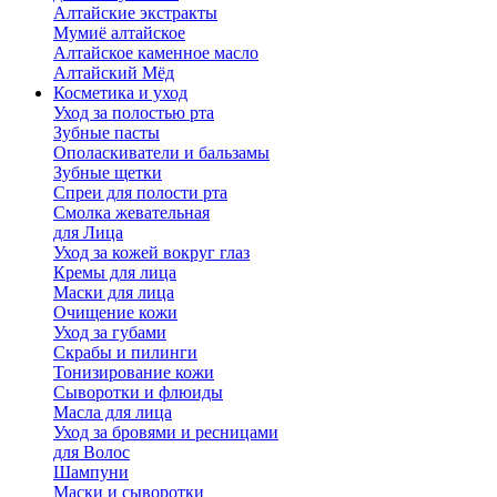
Алтайские экстракты
Мумиё алтайское
Алтайское каменное масло
Алтайский Мёд
Косметика и уход
Уход за полостью рта
Зубные пасты
Ополаскиватели и бальзамы
Зубные щетки
Спреи для полости рта
Смолка жевательная
для Лица
Уход за кожей вокруг глаз
Кремы для лица
Маски для лица
Очищение кожи
Уход за губами
Скрабы и пилинги
Тонизирование кожи
Сыворотки и флюиды
Масла для лица
Уход за бровями и ресницами
для Волос
Шампуни
Маски и сыворотки