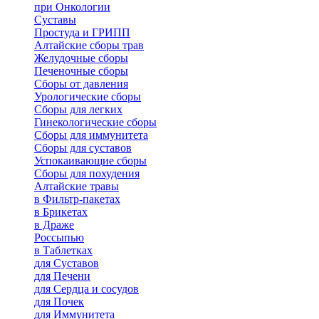
при Онкологии
Суставы
Простуда и ГРИПП
Алтайские сборы трав
Желудочные сборы
Печеночные сборы
Сборы от давления
Урологические сборы
Сборы для легких
Гинекологические сборы
Сборы для иммунитета
Сборы для суставов
Успокаивающие сборы
Сборы для похудения
Алтайские травы
в Фильтр-пакетах
в Брикетах
в Драже
Россыпью
в Таблетках
для Cуставов
для Печени
для Сердца и сосудов
для Почек
для Иммунитета