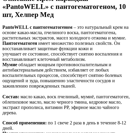
«PantoWELL» с пантогематогеном, 10
шт, Хелпер Мед
PantoWELL с пантогематогеном
– это натуральный крем на
основе какао-масла, пчелиного воска, пантогематогена,
растительных экстрактов, масел холодного отжима и мумие.
Пантогематоген
имеет множество полезных свойств. Он
восстанавливает защитные функции кожи и
улучшает ее состояние, способствует снятию воспаления и
восстанавливает клеточный метаболизм.
Мумие
обладает мощным противовоспалительным и
антибактериальным действием, избавляет от любых
воспалительных процессов, способствует снятию болевых
ощущений и зуда, повышению эластичности сосудов и
заживлению поврежденных тканей.
Cостав:
масло какао, воск пчелиный, мумиё, пантогематоген,
облепиховое масло, масло черного тмина, кедровое масло,
экстракт прополиса, витамин РР, эфирное масло чайного
дерева.
Способ применения:
по 1 свече 2 раза в день в течение 8-12
дней.