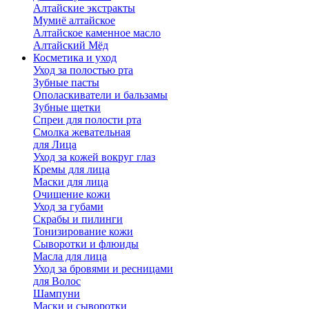
Алтайские экстракты
Мумиё алтайское
Алтайское каменное масло
Алтайский Мёд
Косметика и уход
Уход за полостью рта
Зубные пасты
Ополаскиватели и бальзамы
Зубные щетки
Спреи для полости рта
Смолка жевательная
для Лица
Уход за кожей вокруг глаз
Кремы для лица
Маски для лица
Очищение кожи
Уход за губами
Скрабы и пилинги
Тонизирование кожи
Сыворотки и флюиды
Масла для лица
Уход за бровями и ресницами
для Волос
Шампуни
Маски и сыворотки