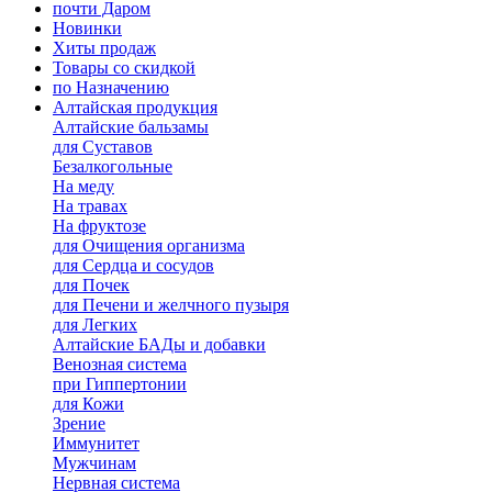
почти Даром
Новинки
Хиты продаж
Товары со скидкой
по Назначению
Алтайская продукция
Алтайские бальзамы
для Суставов
Безалкогольные
На меду
На травах
На фруктозе
для Очищения организма
для Сердца и сосудов
для Почек
для Печени и желчного пузыря
для Легких
Алтайские БАДы и добавки
Венозная система
при Гиппертонии
для Кожи
Зрение
Иммунитет
Мужчинам
Нервная система