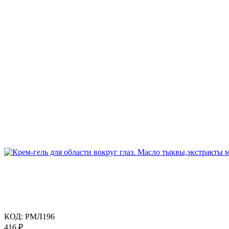
КОД:
РМЛ196
416
₽