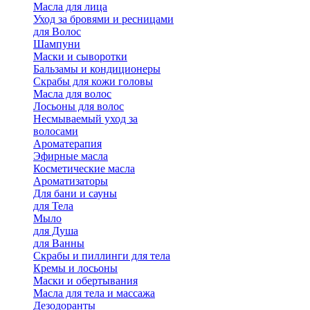
Масла для лица
Уход за бровями и ресницами
для Волос
Шампуни
Маски и сыворотки
Бальзамы и кондиционеры
Скрабы для кожи головы
Масла для волос
Лосьоны для волос
Несмываемый уход за
волосами
Ароматерапия
Эфирные масла
Косметические масла
Ароматизаторы
Для бани и сауны
для Тела
Мыло
для Душа
для Ванны
Скрабы и пиллинги для тела
Кремы и лосьоны
Маски и обертывания
Масла для тела и массажа
Дезодоранты