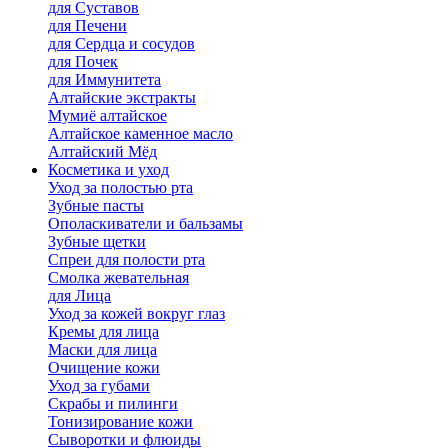
для Cуставов
для Печени
для Сердца и сосудов
для Почек
для Иммунитета
Алтайские экстракты
Мумиё алтайское
Алтайское каменное масло
Алтайский Мёд
Косметика и уход
Уход за полостью рта
Зубные пасты
Ополаскиватели и бальзамы
Зубные щетки
Спреи для полости рта
Смолка жевательная
для Лица
Уход за кожей вокруг глаз
Кремы для лица
Маски для лица
Очищение кожи
Уход за губами
Скрабы и пилинги
Тонизирование кожи
Сыворотки и флюиды