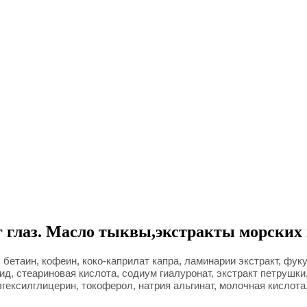
г глаз. Масло тыквы,экстракты морских 
етаин, кофеин, коко-каприлат капра, ламинарии экстракт, фукус
ид, стеариновая кислота, содиум гиалуронат, экстракт петрушки
гексилглицерин, токоферол, натрия альгинат, молочная кислота