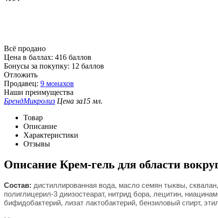
Всё продано
Цена в баллах:
416 баллов
Бонусы за покупку:
12 баллов
Отложить
Продавец:
9 монахов
Наши преимущества
Бренд
Микролиз
Цена за
15 мл.
Товар
Описание
Характеристики
Отзывы
Описание
Крем-гель для области вокру
Состав:
дистиллированная вода, масло семян тыквы, сквалан, б
полиглицерил-3 диизостеарат, нитрид бора, лецитин, ниацинам
бифидобактерий, лизат лактобактерий, бензиловый спирт, этил