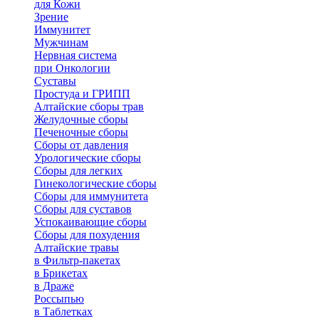
для Кожи
Зрение
Иммунитет
Мужчинам
Нервная система
при Онкологии
Суставы
Простуда и ГРИПП
Алтайские сборы трав
Желудочные сборы
Печеночные сборы
Сборы от давления
Урологические сборы
Сборы для легких
Гинекологические сборы
Сборы для иммунитета
Сборы для суставов
Успокаивающие сборы
Сборы для похудения
Алтайские травы
в Фильтр-пакетах
в Брикетах
в Драже
Россыпью
в Таблетках