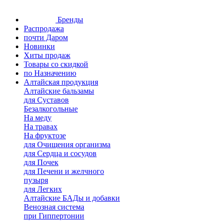
Бренды
Распродажа
почти Даром
Новинки
Хиты продаж
Товары со скидкой
по Назначению
Алтайская продукция
Алтайские бальзамы
для Суставов
Безалкогольные
На меду
На травах
На фруктозе
для Очищения организма
для Сердца и сосудов
для Почек
для Печени и желчного
пузыря
для Легких
Алтайские БАДы и добавки
Венозная система
при Гиппертонии