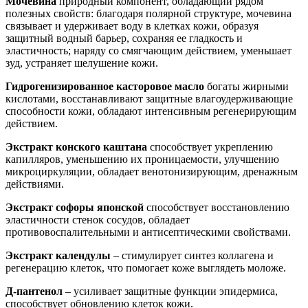
Мочевина
природный компонент, обладающий рядом
полезных свойств: благодаря полярной структуре, мочевина
связывает и удерживает воду в клетках кожи, образуя
защитный водный барьер, сохраняя ее гладкость и
эластичность; наряду со смягчающим действием, уменьшает
зуд, устраняет шелушение кожи.
Гидрогенизированное касторовое масло
богаты жирными
кислотами, восстанавливают защитные влагоудерживающие
способности кожи, обладают интенсивным регенерирующим
действием.
Экстракт конского каштана
способствует укреплению
капилляров, уменьшению их проницаемости, улучшению
микроциркуляции, обладает венотонизирующим, дренажным
действиями.
Экстракт софоры японской
способствует восстановлению
эластичности стенок сосудов, обладает
противовоспалительными и антисептическими свойствами.
Экстракт календулы
– стимулирует синтез коллагена и
регенерацию клеток, что помогает коже выглядеть моложе.
Д-пантенол
– усиливает защитные функции эпидермиса,
способствует обновлению клеток кожи.