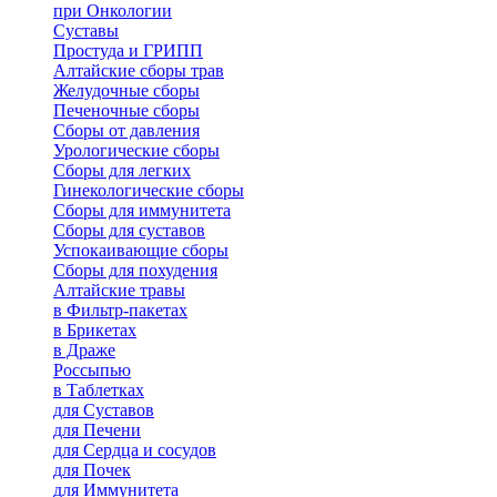
при Онкологии
Суставы
Простуда и ГРИПП
Алтайские сборы трав
Желудочные сборы
Печеночные сборы
Сборы от давления
Урологические сборы
Сборы для легких
Гинекологические сборы
Сборы для иммунитета
Сборы для суставов
Успокаивающие сборы
Сборы для похудения
Алтайские травы
в Фильтр-пакетах
в Брикетах
в Драже
Россыпью
в Таблетках
для Cуставов
для Печени
для Сердца и сосудов
для Почек
для Иммунитета