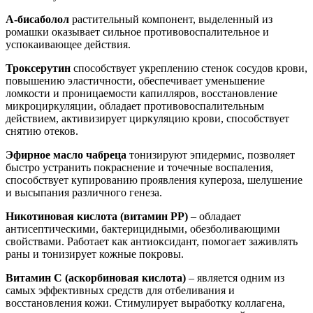
А-бисаболол
растительный компонент, выделенный из
ромашки оказывает сильное противовоспалительное и
успокаивающее действия.
Троксерутин
способствует укреплению стенок сосудов крови,
повышению эластичности, обеспечивает уменьшение
ломкости и проницаемости капилляров, восстановление
микроциркуляции, обладает противовоспалительным
действием, активизирует циркуляцию крови, способствует
снятию отеков.
Эфирное масло чабреца
тонизируют эпидермис, позволяет
быстро устранить покраснение и точечные воспаления,
способствует купированию проявления купероза, шелушение
и высыпания различного генеза.
Никотиновая кислота (витамин РР)
– обладает
антисептическими, бактерицидными, обезболивающими
свойствами. Работает как антиоксидант, помогает заживлять
раны и тонизирует кожные покровы.
Витамин С (аскорбиновая кислота)
– является одним из
самых эффективных средств для отбеливания и
восстановления кожи. Стимулирует выработку коллагена,