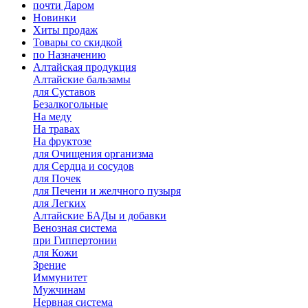
почти Даром
Новинки
Хиты продаж
Товары со скидкой
по Назначению
Алтайская продукция
Алтайские бальзамы
для Суставов
Безалкогольные
На меду
На травах
На фруктозе
для Очищения организма
для Сердца и сосудов
для Почек
для Печени и желчного пузыря
для Легких
Алтайские БАДы и добавки
Венозная система
при Гиппертонии
для Кожи
Зрение
Иммунитет
Мужчинам
Нервная система