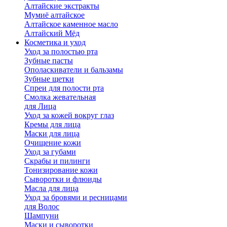
Алтайские экстракты
Мумиё алтайское
Алтайское каменное масло
Алтайский Мёд
Косметика и уход
Уход за полостью рта
Зубные пасты
Ополаскиватели и бальзамы
Зубные щетки
Спреи для полости рта
Смолка жевательная
для Лица
Уход за кожей вокруг глаз
Кремы для лица
Маски для лица
Очищение кожи
Уход за губами
Скрабы и пилинги
Тонизирование кожи
Сыворотки и флюиды
Масла для лица
Уход за бровями и ресницами
для Волос
Шампуни
Маски и сыворотки