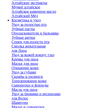
Алтайские экстракты
Мумиё алтайское
Алтайское каменное масло
Алтайский Мёд
Косметика и уход
Уход за полостью рта
Зубные пасты
Ополаскиватели и бальзамы
Зубные щетки
Спреи для полости рта
Смолка жевательная
для Лица
Уход за кожей вокруг глаз
Кремы для лица
Маски для лица
Очищение кожи
Уход за губами
Скрабы и пилинги
Тонизирование кожи
Сыворотки и флюиды
Масла для лица
Уход за бровями и ресницами
для Волос
Шампуни
Маски и сыворотки