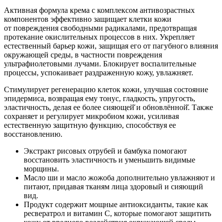
Активная формула крема с комплексом антивозрастных
компонентов эффективно защищает клетки кожи
от повреждения свободными радикалами, предотвращая
протекание окислительных процессов в них. Укрепляет
естественный барьер кожи, защищая его от пагубного влияния
окружающей среды, в частности повреждения
ультрафиолетовыми лучами. Блокирует воспалительные
процессы, успокаивает раздраженную кожу, увлажняет.
Стимулирует регенерацию клеток кожи, улучшая состояние
эпидермиса, возвращая ему тонус, гладкость, упругость,
эластичность, делая ее более сияющей̆ и обновлённой̆. Также
сохраняет и регулирует микробиом кожи, усиливая
естественную защитную функцию, способствуя ее
восстановлению.
Экстракт рисовых отрубей и бамбука помогают
восстановить эластичность и уменьшить видимые
морщины.
Масло ши и масло жожоба дополнительно увлажняют и
питают, придавая тканям лица здоровый и сияющий
вид.
Продукт содержит мощные антиоксиданты, такие как
ресвератрол и витамин С, которые помогают защитить