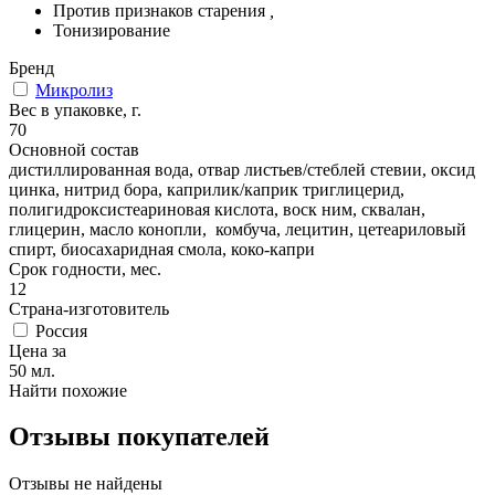
Против признаков старения
,
Тонизирование
Бренд
Микролиз
Вес в упаковке, г.
70
Основной состав
дистиллированная вода, отвар листьев/стеблей стевии, оксид
цинка, нитрид бора, каприлик/каприк триглицерид,
полигидроксистеариновая кислота, воск ним, сквалан,
глицерин, масло конопли, комбуча, лецитин, цетеариловый
спирт, биосахаридная смола, коко-капри
Срок годности, мес.
12
Страна-изготовитель
Россия
Цена за
50 мл.
Найти похожие
Отзывы покупателей
Отзывы не найдены