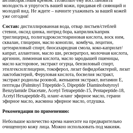
антивозрастным кремом. Позвольте ему восстановить
молодость и упругость вашей кожи, придавая ей сияющий и
молодой вид. Не ждите – начните ухаживать за вашей кожей
уже сегодня!
Состав:
дистиллированная вода, отвар листьев/стеблей
стевии, оксид цинка, нитрид бора, каприлик/каприк
триглицерид, полигидроксистеариновая кислота, воск ним,
сквалан, глицерин, масло конопли, комбуча, лецитин,
цетеариловый спирт, биосахаридная смола, коко-каприлат/
капрат, аллантоин, масло ши, ресвератрол, молочная кислота,
аргинин, лимонная кислота, масло зародышей пшеницы,
масло касторовое, экстракт огурца, бензиловый спирт,
этилгексилглицерин, токоферол, лизат бифидобактерий, лизат
лактобактерий, Феруловая кислота, босвелия экстракт,
экстракт родиолы розовой, женьшеня экстракт, витамин Е,
пептиды (Palmitoyl Tripeptide-5, Dipeptide Diaminobutyroyl
Benzylamide Diacetate, Acetyl Tetrapeptide-15, Pentapeptide-18,
Acetyl Hexapeptide-8), иланг-иланг эфирное масло, герани
эфирное масло, жасмина эфирное масло, отдушка.
Рекомендации по применению:
Небольшое количество крема нанесите на предварительно
очищенную кожу лица. Можно использовать под макияж.