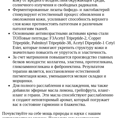
кожу от вредного воздействия окружающей среды,
солнечного излучения и свободных радикалов.
Ферментированные лизаты бифидо- и лактобактерий
стимулируют естественный процесс обновления и
омоложения кожи, усиливают способность верхнего
слоя кожи противостоять патогенам и различным
патологиям тканей.
Основными антивозрастными активами крема стали
ТОПовые пептиды: F3Acetyl Tripeptide-2, Copper
Tripeptide, Palmitoyl Tripeptide-38, Acetyl Dipeptide-1 Cetyl
Ester, которые помогают укрепить структуру кожи и
значительно повысить ее упругость и эластичность.
За счет матрикинов повышается производство главных
белков молодости: коллагена, эластина, протеогликана,
гликозаминогликана и фибронектина. Результатом
терапии является, восстановление естественной
пигментация кожи, уменьшаются мелкие складки и
морщинки.
Для полного расслабления и наслаждения, мы также
добавили эфирные масла лимона, грейпфрута, иланг-
иланг и герани. Эти масла способствуют расслаблению
и создают неповторимый аромат, который погружает
вас в состояние гармонии и блаженства.
Почувствуйте на себе мощь природы и науки с нашим