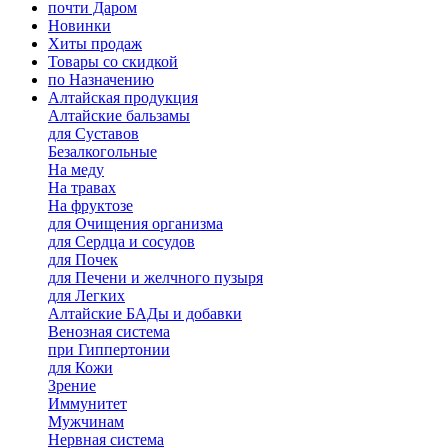
почти Даром
Новинки
Хиты продаж
Товары со скидкой
по Назначению
Алтайская продукция
Алтайские бальзамы
для Суставов
Безалкогольные
На меду
На травах
На фруктозе
для Очищения организма
для Сердца и сосудов
для Почек
для Печени и желчного пузыря
для Легких
Алтайские БАДы и добавки
Венозная система
при Гиппертонии
для Кожи
Зрение
Иммунитет
Мужчинам
Нервная система