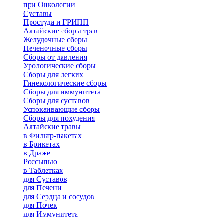
при Онкологии
Суставы
Простуда и ГРИПП
Алтайские сборы трав
Желудочные сборы
Печеночные сборы
Сборы от давления
Урологические сборы
Сборы для легких
Гинекологические сборы
Сборы для иммунитета
Сборы для суставов
Успокаивающие сборы
Сборы для похудения
Алтайские травы
в Фильтр-пакетах
в Брикетах
в Драже
Россыпью
в Таблетках
для Cуставов
для Печени
для Сердца и сосудов
для Почек
для Иммунитета