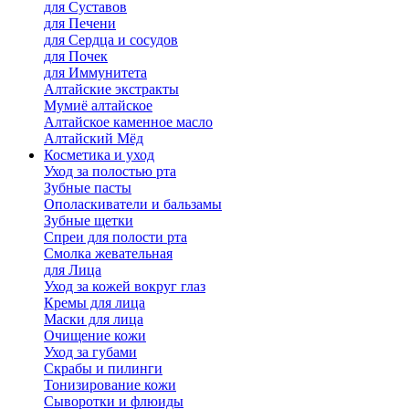
для Cуставов
для Печени
для Сердца и сосудов
для Почек
для Иммунитета
Алтайские экстракты
Мумиё алтайское
Алтайское каменное масло
Алтайский Мёд
Косметика и уход
Уход за полостью рта
Зубные пасты
Ополаскиватели и бальзамы
Зубные щетки
Спреи для полости рта
Смолка жевательная
для Лица
Уход за кожей вокруг глаз
Кремы для лица
Маски для лица
Очищение кожи
Уход за губами
Скрабы и пилинги
Тонизирование кожи
Сыворотки и флюиды