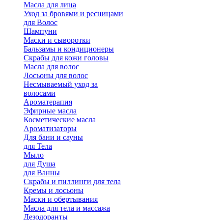
Масла для лица
Уход за бровями и ресницами
для Волос
Шампуни
Маски и сыворотки
Бальзамы и кондиционеры
Скрабы для кожи головы
Масла для волос
Лосьоны для волос
Несмываемый уход за
волосами
Ароматерапия
Эфирные масла
Косметические масла
Ароматизаторы
Для бани и сауны
для Тела
Мыло
для Душа
для Ванны
Скрабы и пиллинги для тела
Кремы и лосьоны
Маски и обертывания
Масла для тела и массажа
Дезодоранты