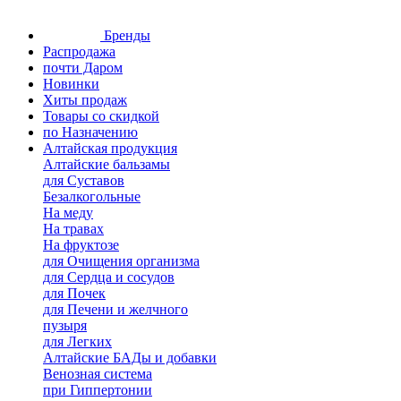
Бренды
Распродажа
почти Даром
Новинки
Хиты продаж
Товары со скидкой
по Назначению
Алтайская продукция
Алтайские бальзамы
для Суставов
Безалкогольные
На меду
На травах
На фруктозе
для Очищения организма
для Сердца и сосудов
для Почек
для Печени и желчного
пузыря
для Легких
Алтайские БАДы и добавки
Венозная система
при Гиппертонии