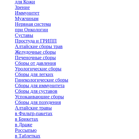
для Кожи
Зрение
Иммунитет
Мужчинам
Нервная система
при Онкологии
Суставы
Простуда и ГРИПП
Алтайские сборы трав
Желудочные сборы
Печеночные сборы
Сборы от давления
Урологические сборы
Сборы для легких
Гинекологические сборы
Сборы для иммунитета
Сборы для суставов
Успокаивающие сборы
Сборы для похудения
Алтайские травы
в Фильтр-пакетах
в Брикетах
в Драже
Россыпью
в Таблетках