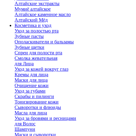
Алтайские экстракты
Мумиё алтайское
Алтайское каменное масло
Алтайский Мёд
Косметика и уход
Уход за полостью рта
Зубные пасты
Ополаскиватели и бальзамы
Зубные щетки
Спреи для полости рта
Смолка жевательная
для Лица
Уход за кожей вокруг глаз
Кремы для лица
Маски для лица
Очищение кожи
Уход за губами
Скрабы и пилинги
Тонизирование кожи
Сыворотки и флюиды
Масла для лица
Уход за бровями и ресницами
для Волос
Шампуни
Маски и сыворотки