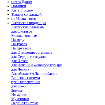
почти Даром
Новинки
Хиты продаж
Товары со скидкой
по Назначению
Алтайская продукция
Алтайские бальзамы
для Суставов
Безалкогольные
На меду
На травах
На фруктозе
для Очищения организма
для Сердца и сосудов
для Почек
для Печени и желчного пузыря
для Легких
Алтайские БАДы и добавки
Венозная система
при Гиппертонии
для Кожи
Зрение
Иммунитет
Мужчинам
Нервная система