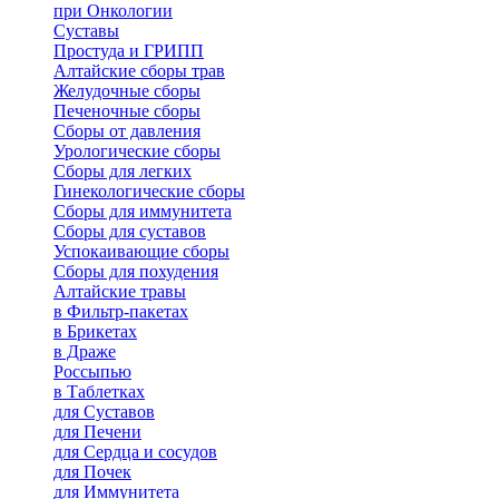
при Онкологии
Суставы
Простуда и ГРИПП
Алтайские сборы трав
Желудочные сборы
Печеночные сборы
Сборы от давления
Урологические сборы
Сборы для легких
Гинекологические сборы
Сборы для иммунитета
Сборы для суставов
Успокаивающие сборы
Сборы для похудения
Алтайские травы
в Фильтр-пакетах
в Брикетах
в Драже
Россыпью
в Таблетках
для Cуставов
для Печени
для Сердца и сосудов
для Почек
для Иммунитета