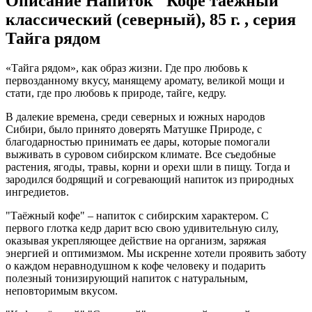
Описание
Напиток "Кофе таежный"
классический (северный), 85 г. , серия
Тайга рядом
«Тайга рядом», как образ жизни. Где про любовь к
первозданному вкусу, манящему аромату, великой мощи и
стати, где про любовь к природе, тайге, кедру.
В далекие времена, среди северных и южных народов
Сибири, было принято доверять Матушке Природе, с
благодарностью принимать ее дары, которые помогали
выживать в суровом сибирском климате. Все съедобные
растения, ягоды, травы, корни и орехи шли в пищу. Тогда и
зародился бодрящий и согревающий напиток из природных
ингредиетов.
"Таёжный кофе" – напиток с сибирским характером. С
первого глотка кедр дарит всю свою удивительную силу,
оказывая укрепляющее действие на организм, заряжая
энергией и оптимизмом. Мы искренне хотели проявить заботу
о каждом неравнодушном к кофе человеку и подарить
полезный тонизирующий напиток с натуральным,
неповторимым вкусом.