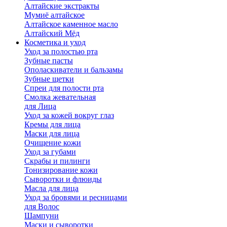
Алтайские экстракты
Мумиё алтайское
Алтайское каменное масло
Алтайский Мёд
Косметика и уход
Уход за полостью рта
Зубные пасты
Ополаскиватели и бальзамы
Зубные щетки
Спреи для полости рта
Смолка жевательная
для Лица
Уход за кожей вокруг глаз
Кремы для лица
Маски для лица
Очищение кожи
Уход за губами
Скрабы и пилинги
Тонизирование кожи
Сыворотки и флюиды
Масла для лица
Уход за бровями и ресницами
для Волос
Шампуни
Маски и сыворотки