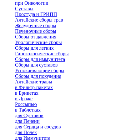
при Онкологии
Суставы
Простуда и ГРИПП
Алтайские сборы трав
Желудочные сборы
Печеночные сборы
Сборы от давления
Урологические сборы
Сборы для легких
Гинекологические сборы
Сборы для иммунитета
Сборы для суставов
Успокаивающие сборы
Сборы для похудения
Алтайские травы
в Фильтр-пакетах
в Брикетах
в Драже
Россыпью
в Таблетках
для Cуставов
для Печени
для Сердца и сосудов
для Почек
для Иммунитета