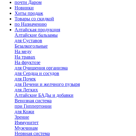
почти Даром
Новинки
Хиты продаж
Товары со скидкой
по Назначению
Алтайская продукция
Алтайские бальзамы
для Суставов
Безалкогольные
На меду
На травах
На фруктозе
для Очищения организма
для Сердца и сосудов
для Почек
для Печени и желчного пузыря
для Легких
Алтайские БАДы и добавки
Венозная система
при Гиппертонии
для Кожи
Зрение
Иммунитет
Мужчинам
Нервная система