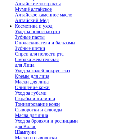
Алтайские экстракты
Мумиё алтайское
Алтайское каменное масло
Алтайский Мёд
Косметика и уход
Уход за полостью рта
Зубные пасты
Ополаскиватели и бальзамы
Зубные щетки
Спреи для полости рта
Смолка жевательная
для Лица
Уход за кожей вокруг глаз
Кремы для лица
Маски для лица
Очищение кожи
Уход за губами
Скрабы и пилинги
Тонизирование кожи
Сыворотки и флюиды
Масла для лица
Уход за бровями и ресницами
для Волос
Шампуни
Маски и сыворотки