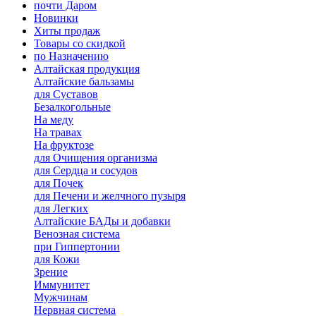
почти Даром
Новинки
Хиты продаж
Товары со скидкой
по Назначению
Алтайская продукция
Алтайские бальзамы
для Суставов
Безалкогольные
На меду
На травах
На фруктозе
для Очищения организма
для Сердца и сосудов
для Почек
для Печени и желчного пузыря
для Легких
Алтайские БАДы и добавки
Венозная система
при Гиппертонии
для Кожи
Зрение
Иммунитет
Мужчинам
Нервная система