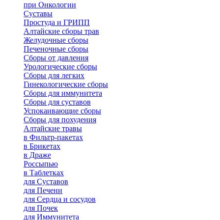
при Онкологии
Суставы
Простуда и ГРИПП
Алтайские сборы трав
Желудочные сборы
Печеночные сборы
Сборы от давления
Урологические сборы
Сборы для легких
Гинекологические сборы
Сборы для иммунитета
Сборы для суставов
Успокаивающие сборы
Сборы для похудения
Алтайские травы
в Фильтр-пакетах
в Брикетах
в Драже
Россыпью
в Таблетках
для Cуставов
для Печени
для Сердца и сосудов
для Почек
для Иммунитета