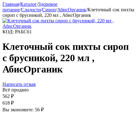
Главная
/
Каталог
/
Здоровое
питание
/
Сладости
/
Сироп
/
АбисОрганик
/
Клеточный сок пихты
сироп с брусникой, 220 мл , АбисОрганик
КОД:
РАБС61
Клеточный сок пихты сироп
с брусникой, 220 мл ,
АбисОрганик
Написать отзыв
Всё продано
562
₽
618
₽
Вы экономите:
56
₽