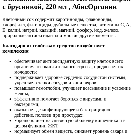
с брусникой, 220 мл , АбисОрганик
Клеточный сок содержит каротиноиды, флавоноиды,
хлорофилл, фитонциды, дубильные вещества, витамины C, A,
E, калий, натрий, кальций, магний, фосфор, йод, железо,
природные антиоксиданты и многие другие элементы.
Благодаря их свойствам средство воздействует
комплексно:
обеспечивает антиоксидантную защиту клеток всего
организма от окислительного стресса, продлевает их
молодость;
поддерживает здоровье сердечно-сосудистой системы,
укрепляет стенки сосудов и капилляров;
повышает гемоглобин, улучшает всасывание и усвоение
железа;
эффективно помогает бороться с вирусами и
бактериями;
оказывает дезинфицирующее и бактерицидное
действие, полезен при простудах;
хорошо влияет на слизистую оболочку кишечника и в
целом функции ЖКТ;
нормализует обмен веществ, снижает уровень сахара и