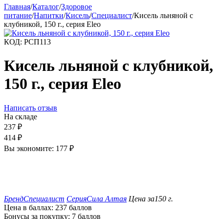
Главная
/
Каталог
/
Здоровое
питание
/
Напитки
/
Кисель
/
Специалист
/
Кисель льняной с
клубникой, 150 г., серия Eleo
КОД:
РСП113
Кисель льняной с клубникой,
150 г., серия Eleo
Написать отзыв
На складе
237
₽
414
₽
Вы экономите:
177
₽
Бренд
Специалист
Серия
Сила Алтая
Цена за
150 г.
Цена в баллах:
237 баллов
Бонусы за покупку:
7 баллов