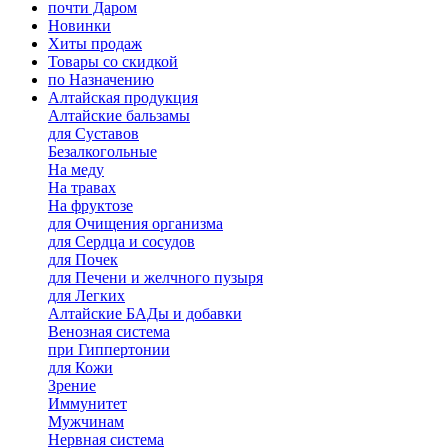
почти Даром
Новинки
Хиты продаж
Товары со скидкой
по Назначению
Алтайская продукция
Алтайские бальзамы
для Суставов
Безалкогольные
На меду
На травах
На фруктозе
для Очищения организма
для Сердца и сосудов
для Почек
для Печени и желчного пузыря
для Легких
Алтайские БАДы и добавки
Венозная система
при Гиппертонии
для Кожи
Зрение
Иммунитет
Мужчинам
Нервная система