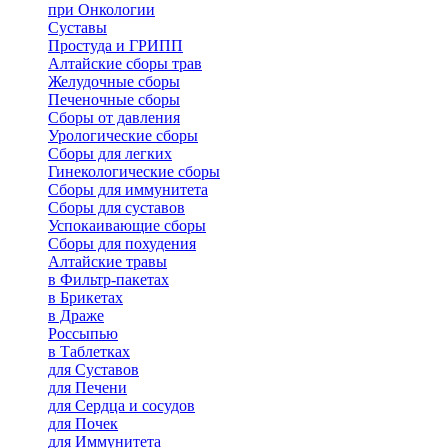
при Онкологии
Суставы
Простуда и ГРИПП
Алтайские сборы трав
Желудочные сборы
Печеночные сборы
Сборы от давления
Урологические сборы
Сборы для легких
Гинекологические сборы
Сборы для иммунитета
Сборы для суставов
Успокаивающие сборы
Сборы для похудения
Алтайские травы
в Фильтр-пакетах
в Брикетах
в Драже
Россыпью
в Таблетках
для Cуставов
для Печени
для Сердца и сосудов
для Почек
для Иммунитета