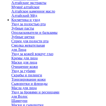
Алтайские экстракты
Мумиё алтайское
Алтайское каменное масло
Алтайский Мёд
Косметика и уход
Уход за полостью рта
Зубные пасты
Ополаскиватели и бальзамы
Зубные щетки
Спреи для полости рта
Смолка жевательная
для Лица
Уход за кожей вокруг глаз
Кремы для лица
Маски для лица
Очищение кожи
Уход за губами
Скрабы и пилинги
Тонизирование кожи
Сыворотки и флюиды
Масла для лица
Уход за бровями и ресницами
для Волос
Шампуни
Маски и сыворотки